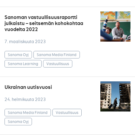
Sanoman vastuullisuusraportti
julkaistu – seitsemän kohokohtaa
vuodelta 2022
7. maaliskuuta 2023
Sanoma Oyj
Sanoma Media Finland
Sanoma Learning
Vastuullisuus
Ukrainan uutisvuosi
24. helmikuuta 2023
Sanoma Media Finland
Vastuullisuus
Sanoma Oyj