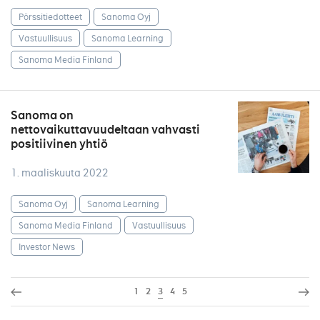
Pörssitiedotteet
Sanoma Oyj
Vastuullisuus
Sanoma Learning
Sanoma Media Finland
Sanoma on
nettovaikuttavuudeltaan vahvasti
positiivinen yhtiö
1. maaliskuuta 2022
Sanoma Oyj
Sanoma Learning
Sanoma Media Finland
Vastuullisuus
Investor News
1
2
3
4
5