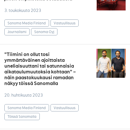
3. toukokuuta 2023
Sanoma Media Finland
Vastuullisuus
Journalismi
Sanoma Oyj
"Tiimini on ollut tosi
ymmärtäväinen ajoittaista
uneliaisuuttani tai satunnaisia
aikataulumuutoksia kohtaan" –
näin paastokuukausi ramadan
näkyy töissä Sanomalla
20. huhtikuuta 2023
Sanoma Media Finland
Vastuullisuus
Töissä Sanomalla