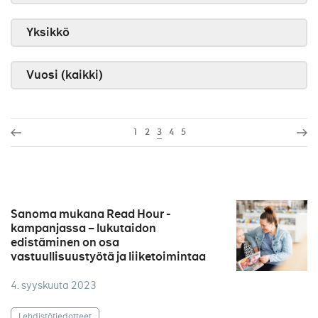
Yksikkö
Vuosi (kaikki)
1
2
3
4
5
Sanoma mukana Read Hour -
kampanjassa – lukutaidon
edistäminen on osa
vastuullisuustyötä ja liiketoimintaa
4. syyskuuta 2023
Lehdistötiedotteet