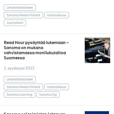
Lehdistötiedotteet
Sanoma Media Finland
Vastuullisuus
Journalismi
Read Hour pysäyttää lukemaan –
Sanoma on mukana
vahvistamassa monilukutaitoa
Suomessa
2. syyskuuta 2022
Lehdistötiedotteet
Sanoma Media Finland
Vastuullisuus
Sanoma Learning
Sanoma Oyj