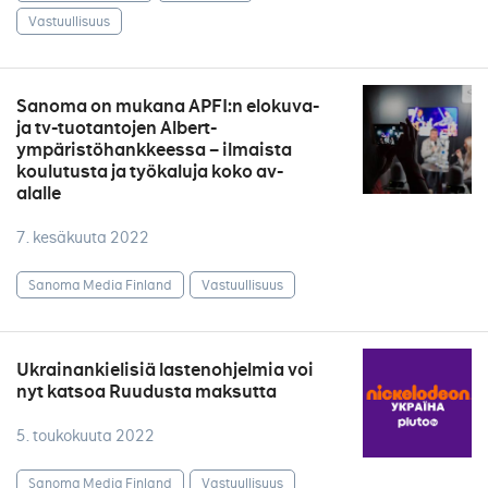
Vastuullisuus
Sanoma on mukana APFI:n elokuva-
ja tv-tuotantojen Albert-
ympäristöhankkeessa – ilmaista
koulutusta ja työkaluja koko av-
alalle
7. kesäkuuta 2022
Sanoma Media Finland
Vastuullisuus
Ukrainankielisiä lastenohjelmia voi
nyt katsoa Ruudusta maksutta
5. toukokuuta 2022
Sanoma Media Finland
Vastuullisuus