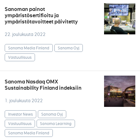
Sanoman painot
ympäristösertifioitu ja
ympäristötavoitteet päivitetty
22. joulukuuta 2022
Sanoma Media Finland
Sanoma Oyj
Vastuullisuus
Sanoma Nasdaq OMX
Sustainability Finland indeksiin
1. joulukuuta 2022
Investor News
Sanoma Oyj
Vastuullisuus
Sanoma Learning
Sanoma Media Finland