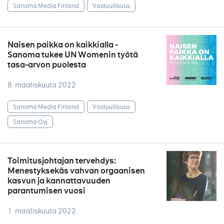
Sanoma Media Finland
Vastuullisuus
Naisen paikka on kaikkialla -
Sanoma tukee UN Womenin työtä
tasa-arvon puolesta
8. maaliskuuta 2022
Sanoma Media Finland
Vastuullisuus
Sanoma Oyj
Toimitusjohtajan tervehdys:
Menestyksekäs vahvan orgaanisen
kasvun ja kannattavuuden
parantumisen vuosi
1. maaliskuuta 2022