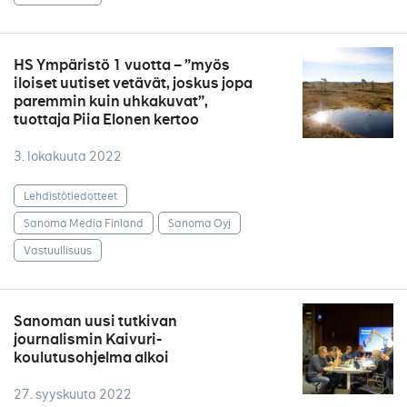
HS Ympäristö 1 vuotta – ”myös
iloiset uutiset vetävät, joskus jopa
paremmin kuin uhkakuvat”,
tuottaja Piia Elonen kertoo
3. lokakuuta 2022
Lehdistötiedotteet
Sanoma Media Finland
Sanoma Oyj
Vastuullisuus
Sanoman uusi tutkivan
journalismin Kaivuri-
koulutusohjelma alkoi
27. syyskuuta 2022