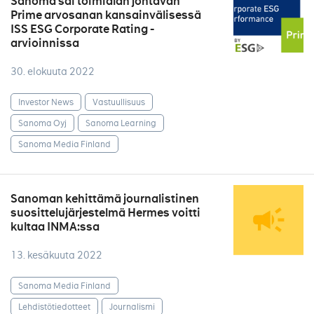
Sanoma sai toimialan johtavan
Prime arvosanan kansainvälisessä
ISS ESG Corporate Rating -
arvioinnissa
30. elokuuta 2022
Investor News
Vastuullisuus
Sanoma Oyj
Sanoma Learning
Sanoma Media Finland
Sanoman kehittämä journalistinen
suosittelujärjestelmä Hermes voitti
kultaa INMA:ssa
13. kesäkuuta 2022
Sanoma Media Finland
Lehdistötiedotteet
Journalismi