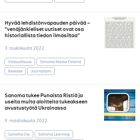
Hyvää lehdistönvapauden päivää –
”venäjänkieliset uutiset ovat osa
historiallista tiedon ilmasiltaa”
3. toukokuuta 2022
Vastuullisuus
Sanoma Media Finland
Release
Journalismi
Sanoma tukee Punaista Ristiä ja
useita muita aloitteita tukeakseen
avustustyötä Ukrainassa
9. maaliskuuta 2022
Sanoma Oyj
Sanoma Learning