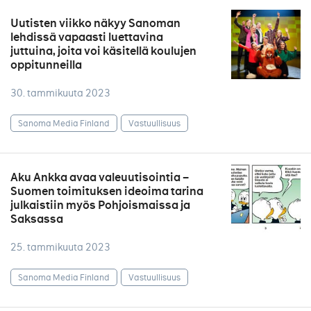
Uutisten viikko näkyy Sanoman
lehdissä vapaasti luettavina
juttuina, joita voi käsitellä koulujen
oppitunneilla
30. tammikuuta 2023
Sanoma Media Finland
Vastuullisuus
Aku Ankka avaa valeuutisointia –
Suomen toimituksen ideoima tarina
julkaistiin myös Pohjoismaissa ja
Saksassa
25. tammikuuta 2023
Sanoma Media Finland
Vastuullisuus