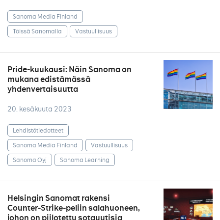
Sanoma Media Finland
Töissä Sanomalla
Vastuullisuus
Pride-kuukausi: Näin Sanoma on
mukana edistämässä
yhdenvertaisuutta
20. kesäkuuta 2023
Lehdistötiedotteet
Sanoma Media Finland
Vastuullisuus
Sanoma Oyj
Sanoma Learning
Helsingin Sanomat rakensi
Counter-Strike-peliin salahuoneen,
johon on piilotettu sotauutisia