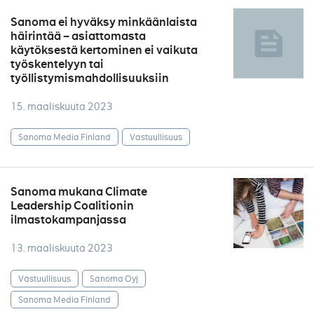
Sanoma ei hyväksy minkäänlaista
häirintää – asiattomasta
käytöksestä kertominen ei vaikuta
työskentelyyn tai
työllistymismahdollisuuksiin
15. maaliskuuta 2023
Sanoma Media Finland
Vastuullisuus
Sanoma mukana Climate
Leadership Coalitionin
ilmastokampanjassa
13. maaliskuuta 2023
Vastuullisuus
Sanoma Oyj
Sanoma Media Finland