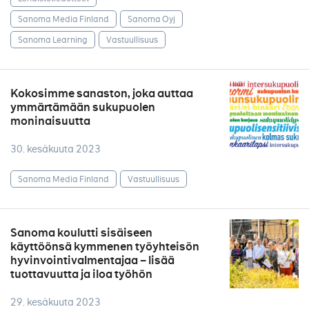
Sanoma Media Finland
Sanoma Oyj
Sanoma Learning
Vastuullisuus
Kokosimme sanaston, joka auttaa
ymmärtämään sukupuolen
moninaisuutta
30. kesäkuuta 2023
Sanoma Media Finland
Vastuullisuus
Sanoma koulutti sisäiseen
käyttöönsä kymmenen työyhteisön
hyvinvointivalmentajaa – lisää
tuottavuutta ja iloa työhön
29. kesäkuuta 2023