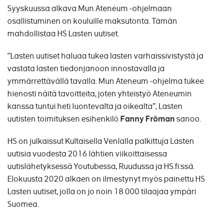
Syyskuussa alkava Mun Ateneum -ohjelmaan
osallistuminen on kouluille maksutonta. Tämän
mahdollistaa HS Lasten uutiset.
”Lasten uutiset haluaa tukea lasten varhaissivistystä ja
vastata lasten tiedonjanoon innostavalla ja
ymmärrettävällä tavalla. Mun Ateneum -ohjelma tukee
hienosti näitä tavoitteita, joten yhteistyö Ateneumin
kanssa tuntui heti luontevalta ja oikealta”, Lasten
uutisten toimituksen esihenkilö
Fanny Fröman
sanoo.
HS on julkaissut Kultaisella Venlalla palkittuja Lasten
uutisia vuodesta 2016 lähtien viikoittaisessa
uutislähetyksessä Youtubessa, Ruudussa ja HS.fi:ssä.
Elokuusta 2020 alkaen on ilmestynyt myös painettu HS
Lasten uutiset, jolla on jo noin 18 000 tilaajaa ympäri
Suomea.