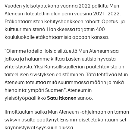
Vuoden yleisötyötekona vuonna 2022 palkittu Mun
Ateneum toteutettiin alun perin vuosina 2021–2022.
Etäkohtaamisten kehityshankkeen rahoitti Opetus- ja
kulttuuriministeriö. Hankkeessa tarjottiin 400
koululuokalle etäkohtaamisia oppaan kanssa.
”Olemme todella iloisia siitä, että Mun Ateneum saa
jatkoa ja haluamme kiittää Lasten uutisia hyvästä
yhteistyöstä. Yksi Kansallisgallerian päätehtävistä on
taiteellisen sivistyksen edistäminen. Tätä tehtävää Mun
Ateneum toteuttaa mitä suurimmassa määrin ja mikä
hienointa: ympäri Suomen”, Ateneumin
yleisötyöpäällikkö
Satu Itkonen
sanoo.
Ilmoittautumisaika Mun Ateneum -ohjelmaan on tämän
syksyn osalta päättynyt. Ensimmäiset etäkohtaamiset
käynnistyivät syyskuun alussa.