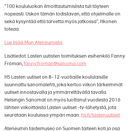
”100 koululuokan ilmoittautumislista tuli täyteen
nopeasti. Uskon tämän todistavan, että ohjelmalle on
sekä kysyntää että tarvetta myös jatkossa”, Itkonen
toteaa.
Lue lisää Mun Ateneumista
Lisätiedot: Lasten uutisten toimituksen esihenkilö Fanny
Fröman,
fanny.froman@sanoma.com
HS Lasten uutiset on 8–12-vuotiaille koululaisille
suunnattu sanomalehti, joka kertoo viikon tärkeimmät
uutiset innostavalla ja ymmärrettävällä tavalla.
Helsingin Sanomat on myös tuottanut vuodesta 2016
lähtien viikoittaista Lasten uutiset –tv-lähetystä, jota
seurataan kouluissa ympäri maan.
hs.fi/lastenuutiset
Ateneumin taidemuseo on Suomen taiteen koti ja osa