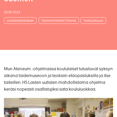
20.09.2023
Lehdistötiedotteet
Sanoma Media Finland
Vastuullisuus
Mun Ateneum -ohjelmassa koululaiset tutustuvat syksyn
aikana taidemuseoon ja teoksiin etäopastuksilla ja itse
taiteillen. HS Lasten uutisten mahdollistama ohjelma
keräsi nopeasti osallistujiksi sata koululuokkaa.