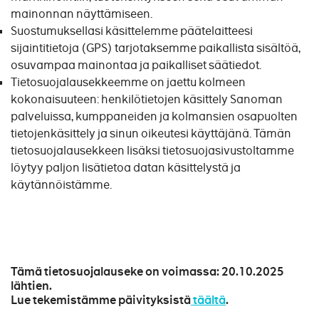
mainonnan näyttämiseen.
Suostumuksellasi käsittelemme päätelaitteesi
sijaintitietoja (GPS) tarjotaksemme paikallista sisältöä,
osuvampaa mainontaa ja paikalliset säätiedot.
Tietosuojalausekkeemme on jaettu kolmeen
kokonaisuuteen: henkilötietojen käsittely Sanoman
palveluissa, kumppaneiden ja kolmansien osapuolten
tietojenkäsittely ja sinun oikeutesi käyttäjänä. Tämän
tietosuojalausekkeen lisäksi tietosuojasivustoltamme
löytyy paljon lisätietoa datan käsittelystä ja
käytännöistämme.
Tämä tietosuojalauseke on voimassa: 20.10.2025
lähtien.
Lue tekemistämme päivityksistä
täältä
.