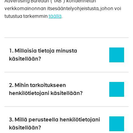
Advertising Bureaun (”IAB”) kohdennetun
verkkomainonnan itsesääntelyohjeistusta, johon voi
tutustua tarkemmin
täällä
.
1. Millaisia tietoja minusta
käsitellään?
Keräämme käyttäjästä tämän
tietosuojalausekkeen kohdassa 2
2. Mihin tarkoitukseen
kuvattujen käyttötarkoitusten kannalta
henkilötietojani käsitellään?
tarpeellisia henkilötietoja.
Käsittelemme henkilötietoja vain ennalta
Käyttäjän antamat tai
määriteltyihin käyttötarkoituksiin.
3. Millä perusteella henkilötietojani
henkilökohtaisesti tunnistavat
käsitellään?
Ostaminen, tuotteet, ja niiden personointi
: