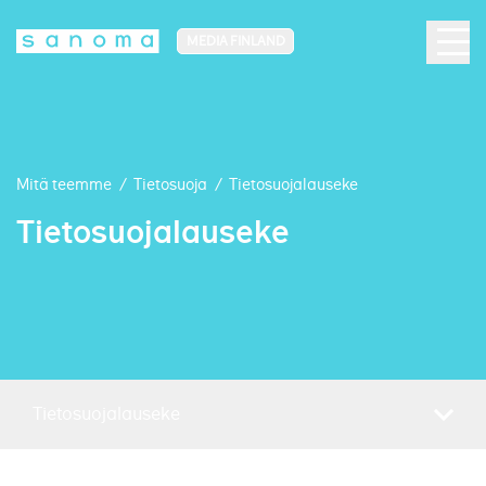
MEDIA FINLAND
Mitä teemme
/
Tietosuoja
/
Tietosuojalauseke
Tietosuojalauseke
Siirry sisältöön
Tietosuojalauseke