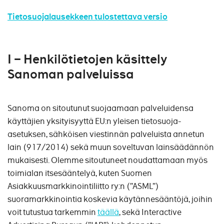
Tietosuojalausekkeen tulostettava versio
I – Henkilötietojen käsittely
Sanoman palveluissa
Sanoma on sitoutunut suojaamaan palveluidensa
käyttäjien yksityisyyttä EU:n yleisen tietosuoja-
asetuksen, sähköisen viestinnän palveluista annetun
lain (917/2014) sekä muun soveltuvan lainsäädännön
mukaisesti. Olemme sitoutuneet noudattamaan myös
toimialan itsesääntelyä, kuten Suomen
Asiakkuusmarkkinointiliitto ry:n (”ASML”)
suoramarkkinointia koskevia käytännesääntöjä, joihin
voit tutustua tarkemmin
täällä
, sekä Interactive