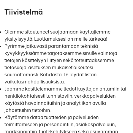
Tiivistelmä
Olemme sitoutuneet suojaamaan käyttäjiemme
yksityisyyttä. Luottamuksesi on meille tärkeää!
Pyrimme jatkuvasti parantamaan teknisiä
kyvykkyyksiämme tarjotaksemme sinulle valintoja
tietojen käsittelyyn liittyen sekä toteuttaaksemme
tietosuoja-asetuksen mukaiset oikeutesi
saumattomasti. Kohdasta 16 löydät listan
vaikutusmahdollisuuksista.
Jaamme käsittelemämme tiedot käyttäjän antamiin tai
henkilökohtaisesti tunnistaviin, verkkopalveluiden
käytöstä havainnoituihin ja analytiikan avulla
johdettuihin tietoihin.
Käytämme dataa tuotteiden ja palveluiden
toimittamiseen ja personointiin, asiakaspalveluun,
markkinointiin, tuotekehitykseen sekä osuvamman