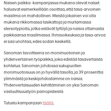
Naisen paikka -kampanjassa mukana olevat naiset
haluavat esimerkeillään osoittaa, että tasa-arvoinen
maailma on mahdollinen. Meistä jokainen voi olla
mukana rikkomassa lasikattoja ja murtamassa
stereotypioita, jotka estävät tyttöjä ja naisia ottamasta
paikkaansa maailmassa. Ihmisoikeuksia ja tasa-arvoa
ei saa unohtaa, edes sodan keskellä.
Sanoman tavoitteena on monimuotoinen ja
yhdenvertainen työpaikka, joka edistää tasavertaista
kohtelua. Sanoman johdossa sukupuolten
monimuotoisuus on jo hyvällä tasolla, ja 39 prosenttia
ylimmästä ja keskijohdostamme on naisia.
Yhdenvertaisuuden kehittäminen on yksi Sanoman
vastuullisuustyön painopisteistä.
Tutustu kampanjaan
täällä.