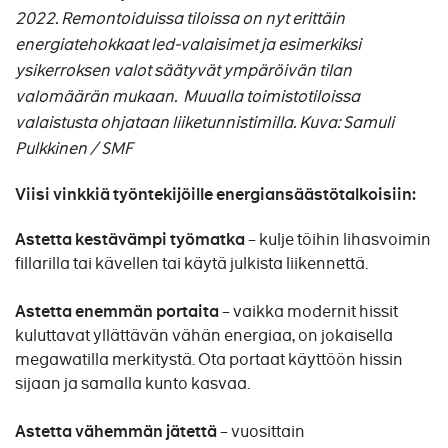
2022. Remontoiduissa tiloissa on nyt erittäin
energiatehokkaat led-valaisimet ja esimerkiksi
ysikerroksen valot säätyvät ympäröivän tilan
valomäärän mukaan. Muualla toimistotiloissa
valaistusta ohjataan liiketunnistimilla. Kuva: Samuli
Pulkkinen / SMF
Viisi vinkkiä työntekijöille energiansäästötalkoisiin:
Astetta kestävämpi työmatka
– kulje töihin lihasvoimin
fillarilla tai kävellen tai käytä julkista liikennettä.
Astetta enemmän portaita
– vaikka modernit hissit
kuluttavat yllättävän vähän energiaa, on jokaisella
megawatilla merkitystä. Ota portaat käyttöön hissin
sijaan ja samalla kunto kasvaa.
Astetta vähemmän jätettä
– vuosittain