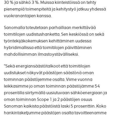
30 % ja sähkö 3 %. Muissa kiinteistöissä on tehty
pienempiä toimenpiteitä ja kehitystyö jatkuu yhdessä
vuokranantajien kanssa.
Sanomalla toteutetaan parhaillaan merkittävää
toimitilojen uudistushanketta. Sen keskiössä on sekä
työntekijäkokemuksen kehittäminen uudessa
hybridimallissa että toimitilojen päivittäminen
mahdollisimman ilmastoystävälliseksi.
”Sekä energiansäästötalkoot että toimitilojen
uudistukset näkyvät päästöjen säästönä oman
toiminnan päästöjemme osalta. Viime vuonna
leikkasimme jo oman toiminnan päästöjämme 54
prosentilla siirtymällä uusiutuvaan sähköenergiaan ja
oman toiminnan Scope 1 ja 2 päästöjen osuus
Sanoman kaikista päästöistä laski 5 prosenttiin. Koko
hankintaketjumme päästöjen osalta tavoitteenamme