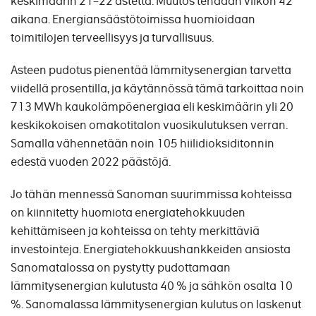
keskimäärin 21–22 astetta. Muutos tehdään viikon 42
aikana. Energiansäästötoimissa huomioidaan
toimitilojen terveellisyys ja turvallisuus.
Asteen pudotus pienentää lämmitysenergian tarvetta
viidellä prosentilla, ja käytännössä tämä tarkoittaa noin
713 MWh kaukolämpöenergiaa eli keskimäärin yli 20
keskikokoisen omakotitalon vuosikulutuksen verran.
Samalla vähennetään noin 105 hiilidioksiditonnin
edestä vuoden 2022 päästöjä.
Jo tähän mennessä Sanoman suurimmissa kohteissa
on kiinnitetty huomiota energiatehokkuuden
kehittämiseen ja kohteissa on tehty merkittäviä
investointeja. Energiatehokkuushankkeiden ansiosta
Sanomatalossa on pystytty pudottamaan
lämmitysenergian kulutusta 40 % ja sähkön osalta 10
%. Sanomalassa lämmitysenergian kulutus on laskenut