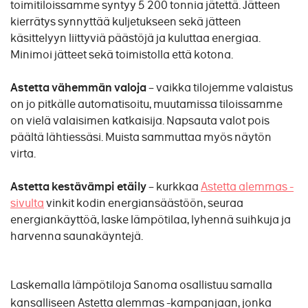
toimitiloissamme syntyy 5 200 tonnia jätettä. Jätteen
kierrätys synnyttää kuljetukseen sekä jätteen
käsittelyyn liittyviä päästöjä ja kuluttaa energiaa.
Minimoi jätteet sekä toimistolla että kotona.
Astetta vähemmän valoja
– vaikka tilojemme valaistus
on jo pitkälle automatisoitu, muutamissa tiloissamme
on vielä valaisimen katkaisija. Napsauta valot pois
päältä lähtiessäsi. Muista sammuttaa myös näytön
virta.
Astetta kestävämpi etäily
– kurkkaa
Astetta alemmas -
sivulta
vinkit kodin energiansäästöön, seuraa
energiankäyttöä, laske lämpötilaa, lyhennä suihkuja ja
harvenna saunakäyntejä.
Laskemalla lämpötiloja Sanoma osallistuu samalla
kansalliseen Astetta alemmas -kampanjaan, jonka