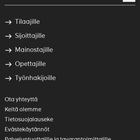
Tilaajille
Sijoittajille
Mainostajille
Opettajille
Työnhakijoille
Ota yhteyttä
Keitä olemme
Tietosuojalauseke
Evästekäytännöt
Palveluntuottajille ja tavarantoimittajille