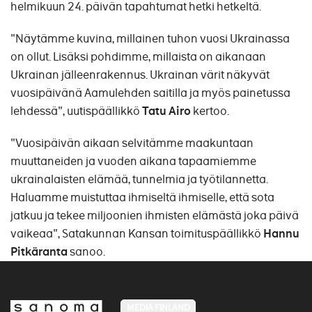
helmikuun 24. päivän tapahtumat hetki hetkeltä.
"Näytämme kuvina, millainen tuhon vuosi Ukrainassa
on ollut. Lisäksi pohdimme, millaista on aikanaan
Ukrainan jälleenrakennus. Ukrainan värit näkyvät
vuosipäivänä Aamulehden saitilla ja myös painetussa
lehdessä", uutispäällikkö
Tatu Airo
kertoo.
"Vuosipäivän aikaan selvitämme maakuntaan
muuttaneiden ja vuoden aikana tapaamiemme
ukrainalaisten elämää, tunnelmia ja työtilannetta.
Haluamme muistuttaa ihmiseltä ihmiselle, että sota
jatkuu ja tekee miljoonien ihmisten elämästä joka päivä
vaikeaa", Satakunnan Kansan toimituspäällikkö
Hannu
Pitkäranta
sanoo.
MEDIA FINLAND