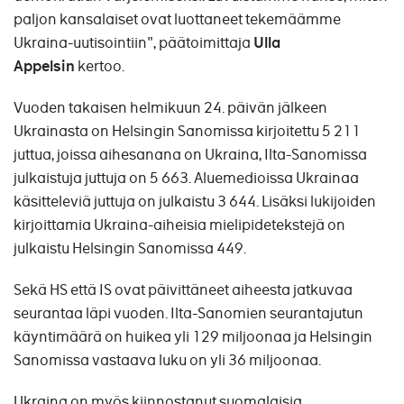
paljon kansalaiset ovat luottaneet tekemäämme
Ukraina-uutisointiin", päätoimittaja
Ulla
Appelsin
kertoo.
Vuoden takaisen helmikuun 24. päivän jälkeen
Ukrainasta on Helsingin Sanomissa kirjoitettu 5 211
juttua, joissa aihesanana on Ukraina, Ilta-Sanomissa
julkaistuja juttuja on 5 663. Aluemedioissa Ukrainaa
käsitteleviä juttuja on julkaistu 3 644. Lisäksi lukijoiden
kirjoittamia Ukraina-aiheisia mielipidetekstejä on
julkaistu Helsingin Sanomissa 449.
Sekä HS että IS ovat päivittäneet aiheesta jatkuvaa
seurantaa läpi vuoden. Ilta-Sanomien seurantajutun
käyntimäärä on huikea yli 129 miljoonaa ja Helsingin
Sanomissa vastaava luku on yli 36 miljoonaa.
Ukraina on myös kiinnostanut suomalaisia.