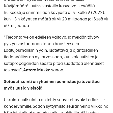
Kävijämäärät uutissivustoilla kasvoivat keväällä
huikeasti ja enimmillään kävijöitä oli viikolla 9 (2022),
kun HS:n käyntien määrä oli yli 20 miljoonaa ja IS:ssä yli
60 miljoonaa.
"Tiedontarve on edelleen valtava, ja meidän täytyy
pystyä vastaamaan tähän haasteeseen.
Laatujournalismin ydin, luotettava ja ajantasainen
tiedonvälitys on nyt arvossaan, kun valeuutisten ja
sotapropagandan seasta pitää suodattaa olennaiset
tosiasiat",
Antero Mukka
sanoo.
Sotauutisointi on yhteinen ponnistus ja tavoittaa
myös uusia yleisöjä
Ukraina-uutisointia on tehty saavutettavaksi erilaisille
kohderyhmille. Sodan syttymistä seuranneina viikkoina
HS:n jutut olivat avoimia kaikille lukijoille. HS Lasten