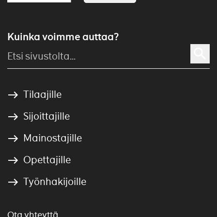
Kuinka voimme auttaa?
Tilaajille
Sijoittajille
Mainostajille
Opettajille
Työnhakijoille
Ota yhteyttä