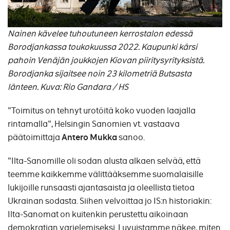
Nainen kävelee tuhoutuneen kerrostalon edessä
Borodjankassa toukokuussa 2022. Kaupunki kärsi
pahoin Venäjän joukkojen Kiovan piiritysyrityksistä.
Borodjanka sijaitsee noin 23 kilometriä Butsasta
länteen.
Kuva: Rio Gandara / HS
"Toimitus on tehnyt urotöitä koko vuoden laajalla
rintamalla", Helsingin Sanomien vt. vastaava
päätoimittaja
Antero Mukka
sanoo.
"Ilta-Sanomille oli sodan alusta alkaen selvää, että
teemme kaikkemme välittääksemme suomalaisille
lukijoille runsaasti ajantasaista ja oleellista tietoa
Ukrainan sodasta. Siihen velvoittaa jo IS:n historiakin:
Ilta-Sanomat on kuitenkin perustettu aikoinaan
demokratian varjelemiseksi. Luvuistamme näkee, miten