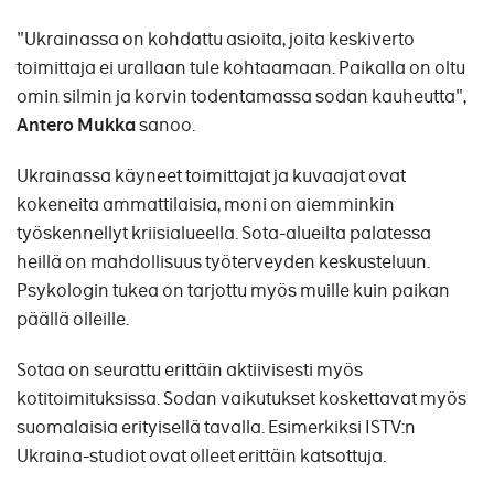
"Ukrainassa on kohdattu asioita, joita keskiverto
toimittaja ei urallaan tule kohtaamaan. Paikalla on oltu
omin silmin ja korvin todentamassa sodan kauheutta",
Antero Mukka
sanoo.
Ukrainassa käyneet toimittajat ja kuvaajat ovat
kokeneita ammattilaisia, moni on aiemminkin
työskennellyt kriisialueella. Sota-alueilta palatessa
heillä on mahdollisuus työterveyden keskusteluun.
Psykologin tukea on tarjottu myös muille kuin paikan
päällä olleille.
Sotaa on seurattu erittäin aktiivisesti myös
kotitoimituksissa. Sodan vaikutukset koskettavat myös
suomalaisia erityisellä tavalla. Esimerkiksi ISTV:n
Ukraina-studiot ovat olleet erittäin katsottuja.