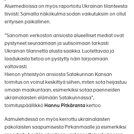
Aluemedioissa on myös raportoitu Ukrainan tilanteesta
tiiviisti. Samalla näkökulma sodan vaikutuksiin on ollut
erityisen paikallinen.
"Sanoman verkoston ansiosta alueelliset mediat ovat
pystyneet seuraamaan ja uutisoimaan tarkasti
Ukrainan tilannetta alusta saakka. Luotettavaa ja
laadukasta tietoa on pystytty näin tarjoamaan
valtavasti.
Hienon yhteistyön ansiosta Satakunnan Kansan
toimitus on voinut keskittyä siihen, miten sota heijastuu
omaan maakuntaan, esimerkiksi sotaa paenneiden
ukrainalaisten elämään Satakunnassa",
toimituspäällikkö
Hannu Pitkäranta
kertoo.
Aamulehdessä on myös kerrottu ukrainalaisten
pakolaisten saapumisesta Pirkanmaalle ja esimerkiksi