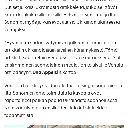
Uutiset julkaisi Ukrainasta artikkeleita, jotka selittävät
kriisiä kouluikäisille lapsille. Helsingin Sanomat ja Ilta-
Sanomat myös julkaisevat uutisia Ukrainan tilanteesta
venäjäksi.
"Hyvin pian sodan syttymisen jälkeen teimme laajan
artikkelin ukrainalaisten siviilien kärsimyksistä. Tämä
artikkeli käännettiin venäjäksi ja sen seurauksena IS oli
ensimmäinen suomalainen media, jonka sivuille Venäjä
esti pääsyn",
Ulla Appelsin
kertoo.
Venäjän hyökkäyssodan alettua Helsingin Sanomien ja
Ilta-Sanomien oma toimittaja ja kuvaaja ovat
raportoineet paikan päältä Ukrainasta säännöllisesti.
Näin varmistetaan ensikäden tieto kriisialueiden
tapahtumista.