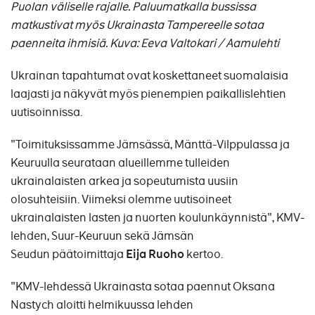
Puolan väliselle rajalle. Paluumatkalla bussissa
matkustivat myös Ukrainasta Tampereelle sotaa
paenneita ihmisiä. Kuva: Eeva Valtokari / Aamulehti
Ukrainan tapahtumat ovat koskettaneet suomalaisia
laajasti ja näkyvät myös pienempien paikallislehtien
uutisoinnissa.
"Toimituksissamme Jämsässä, Mänttä-Vilppulassa ja
Keuruulla seurataan alueillemme tulleiden
ukrainalaisten arkea ja sopeutumista uusiin
olosuhteisiin. Viimeksi olemme uutisoineet
ukrainalaisten lasten ja nuorten koulunkäynnistä", KMV-
lehden, Suur-Keuruun sekä Jämsän
Seudun
päätoimittaja
Eija Ruoho
kertoo.
"KMV-lehdessä Ukrainasta sotaa paennut Oksana
Nastych aloitti helmikuussa lehden