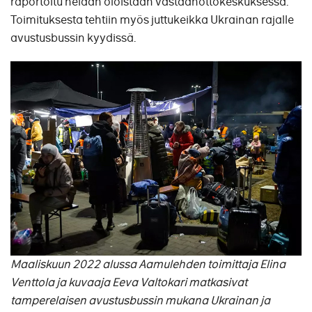
raportoitu heidän oloistaan vastaanottokeskuksessa.
Toimituksesta tehtiin myös juttukeikka Ukrainan rajalle
avustusbussin kyydissä.
Maaliskuun 2022 alussa Aamulehden toimittaja Elina
Venttola ja kuvaaja Eeva Valtokari matkasivat
tamperelaisen avustusbussin mukana Ukrainan ja