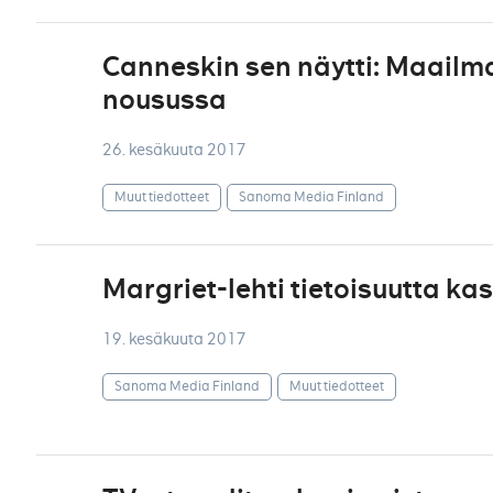
Canneskin sen näytti: Maailm
nousussa
26. kesäkuuta 2017
Muut tiedotteet
Sanoma Media Finland
Margriet-lehti tietoisuutta k
19. kesäkuuta 2017
Sanoma Media Finland
Muut tiedotteet