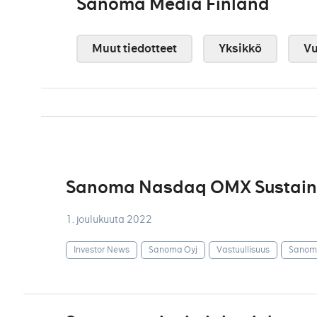
Sanoma Media Finland
Muut tiedotteet
Yksikkö
Vu
Sanoma Nasdaq OMX Sustainab
1. joulukuuta 2022
Investor News
Sanoma Oyj
Vastuullisuus
Sanoma