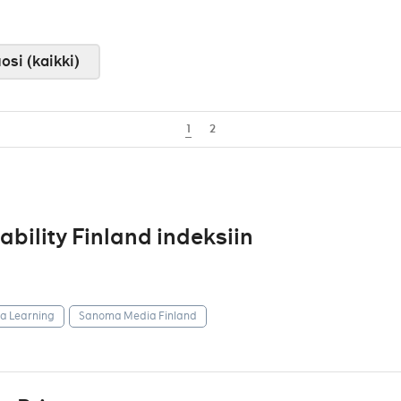
osi (kaikki)
1
2
ility Finland indeksiin
 Learning
Sanoma Media Finland