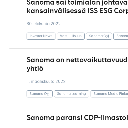
Sanoma sai toimialan johtav
kansainvälisessä ISS ESG Corp
30. elokuuta 2022
Investor News
Vastuullisuus
Sanoma Oyj
Sanoma
Sanoma on nettovaikuttavuude
yhtiö
1. maaliskuuta 2022
Sanoma Oyj
Sanoma Learning
Sanoma Media Finla
Sanoma paransi CDP-ilmastol