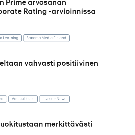
an Prime arvosanan
orate Rating -arvioinnissa
 Learning
Sanoma Media Finland
ltaan vahvasti positiivinen
nd
Vastuullisuus
Investor News
uokitustaan merkittävästi