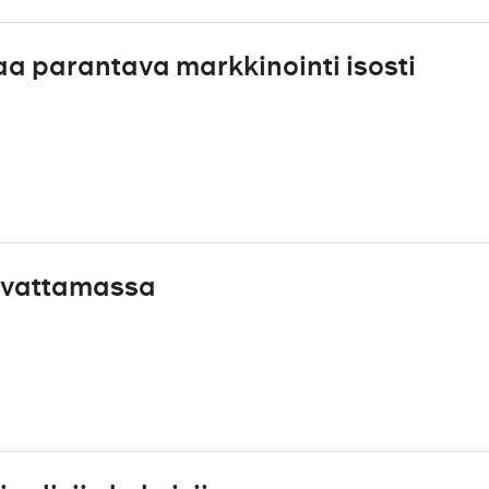
aa parantava markkinointi isosti
asvattamassa