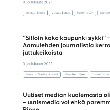
8. joulukuuta 2021
Investor News
Vastuullisuus
Sanoma Oyj
Sanoma
”Silloin koko kaupunki sykki”
Aamulehden journalistia kert
juttukeikoista
3. joulukuuta 2021
Sanoma Media Finland
Muut tiedotteet
Töissä Sano
Uutiset median kuolemasta ol
– uutismedia voi ehkä paremmi
Rinne