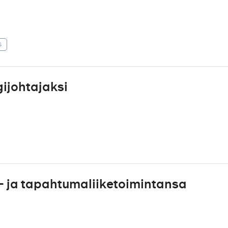
s
ijohtajaksi
- ja tapahtumaliiketoimintansa