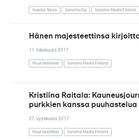
Investor News
Sanoma Oyj
Sanoma Media Finland
Hänen majesteettinsa kirjoitt
11. lokakuuta 2017
Muut tiedotteet
Sanoma Media Finland
Kristiina Raitala: Kauneusjou
purkkien kanssa puuhastelua
27. syyskuuta 2017
Muut tiedotteet
Sanoma Media Finland