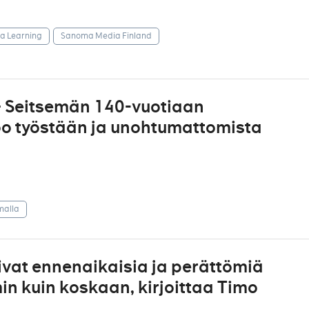
 Learning
Sanoma Media Finland
 – Seitsemän 140-vuotiaan
oo työstään ja unohtumattomista
malla
ivat ennenaikaisia ja perättömiä
n kuin koskaan, kirjoittaa Timo