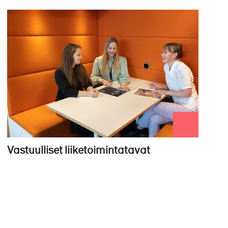
okset.
Vastuulliset liiketoimintatavat
suus kehittyä.