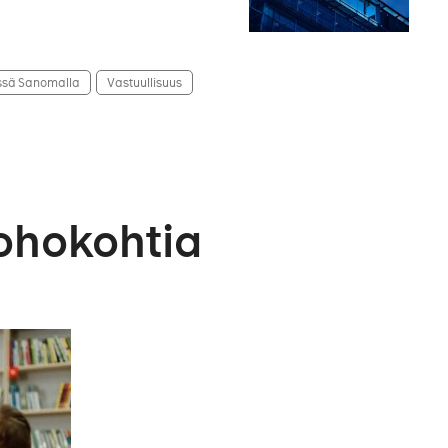
ssä Sanomalla
Vastuullisuus
ohokohtia