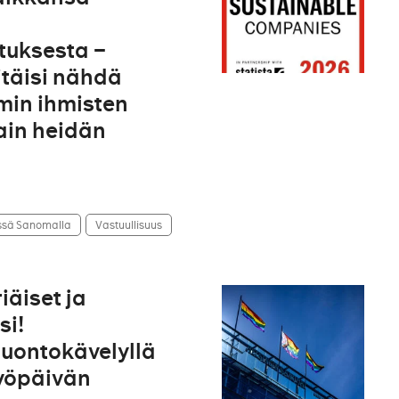
tuksesta –
täisi nähdä
min ihmisten
ain heidän
ssä Sanomalla
Vastuullisuus
iäiset ja
si!
uontokävelyllä
yöpäivän