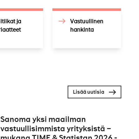
itiikat ja
Vastuullinen
iaatteet
hankinta
Lisää uutisia
Sanoma yksi maailman
vastuullisimmista yrityksistä –
mukana TIME & Statistan 2026 -