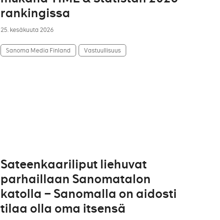
rankingissa
25. kesäkuuta 2026
Sanoma Media Finland
Vastuullisuus
Sateenkaariliput liehuvat
parhaillaan Sanomatalon
katolla – Sanomalla on aidosti
tilaa olla oma itsensä