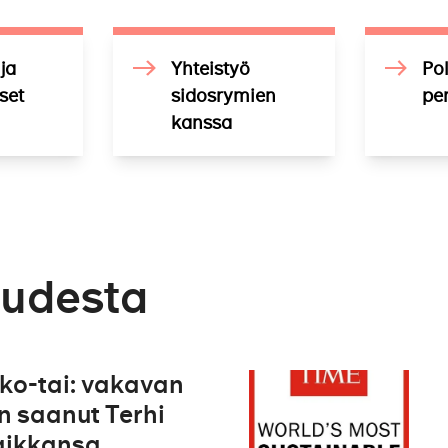
ja
Yhteistyö
Pol
set
sidosrymien
per
kanssa
uudesta
oko-tai: vakavan
 saanut Terhi
aikkansa