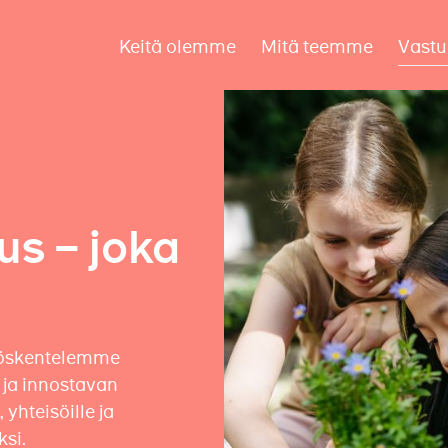
Keitä olemme
Mitä teemme
Vastu
us – joka
Työskentelemme
 ja innostavan
yhteisöille ja
ksi.