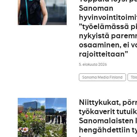
Sanoman
hyvinvointitoimi
”työelämässä pi
nykyistä parem
osaaminen, ei v
rajoitteitaan”
5. elokuuta 2026
Sanoma Media Finland
Töi
Niittykukat, pörr
työkaverit tutuik
Sanomalaisten l
hengähdettiin t