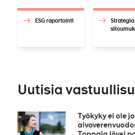
ESG raportointi
Strategia 
sitoumuk
Uutisia vastuullis
Työkyky ei ole j
aivoverenvuodon
Toppala löysi p