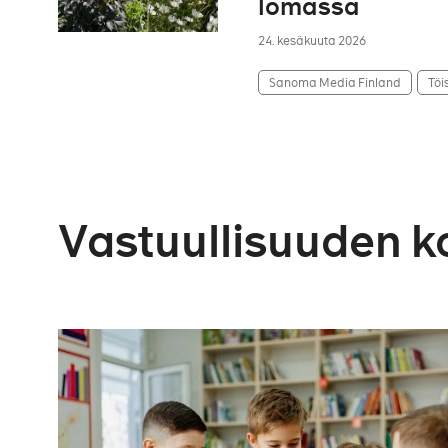
lomassa
24. kesäkuuta 2026
Sanoma Media Finland
Töi
Vastuullisuuden k