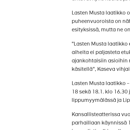
Lasten Musta laatikko on
puheenvuoroista on näh
esityksissä, mutta ne o
”Lasten Musta laatikko e
aiheita ei paljasteta et
ajankohtaisiin asioihin 
käsitellä", Kaseva vihjai
Lasten Musta laatikko – 
18 sekä 18.1. klo 16.30 
lippumyymälässä ja Lipp
Kansallisteatterissa vu
parhaillaan käynnissä 1