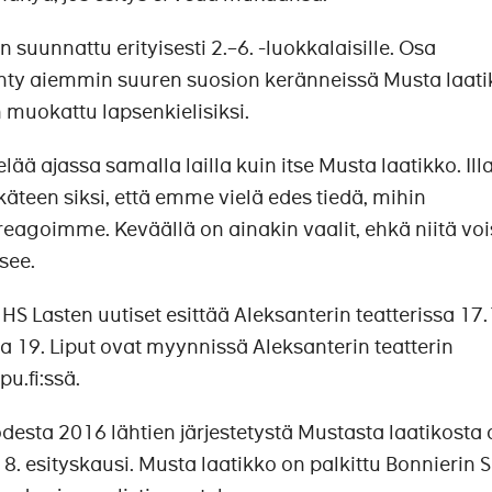
 suunnattu erityisesti 2.–6. -luokkalaisille. Osa
ty aiemmin suuren suosion keränneissä Musta laati
n muokattu lapsenkielisiksi.
lää ajassa samalla lailla kuin itse Musta laatikko. Ill
ukäteen siksi, että emme vielä edes tiedä, mihin
reagoimme. Keväällä on ainakin vaalit, ehkä niitä voi
see.
HS Lasten uutiset esittää Aleksanterin teatterissa 17.1
ja 19. Liput ovat myynnissä Aleksanterin teatterin
u.fi:ssä.
odesta 2016 lähtien järjestetystä Mustasta laatikosta
8. esityskausi. Musta laatikko on palkittu Bonnierin S