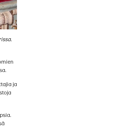
issa.
nomien
sa.
tajia ja
stoja
psia.
sä