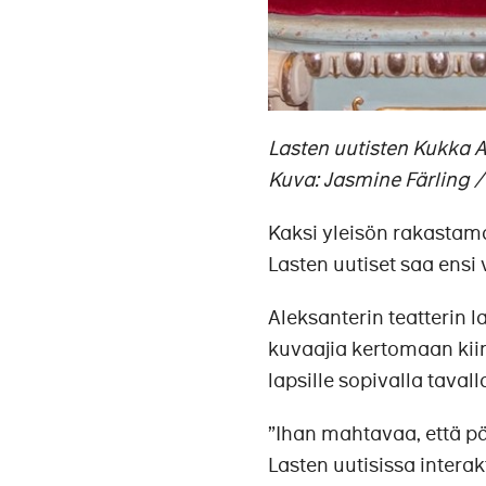
Lasten uutisten Kukka A
Kuva: Jasmine Färling /
Kaksi yleisön rakastam
Lasten uutiset saa ens
Aleksanterin teatterin l
kuvaajia kertomaan kiin
lapsille sopivalla tavall
”Ihan mahtavaa, että 
Lasten uutisissa interak