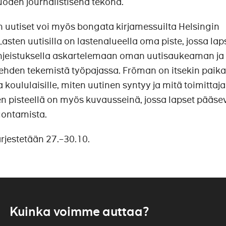
vuoden journalistisena tekona.
 uutiset voi myös bongata kirjamessuilta Helsingin
sten uutisilla on lastenalueella oma piste, jossa lap
ohjeistuksella askartelemaan oman uutisaukeaman ja
den tekemistä työpajassa. Fröman on itsekin paika
koululaisille, miten uutinen syntyy ja mitä toimittaja
en pisteellä on myös kuvausseinä, jossa lapset pääse
uontamista.
ärjestetään 27.–30.10.
Kuinka voimme auttaa?