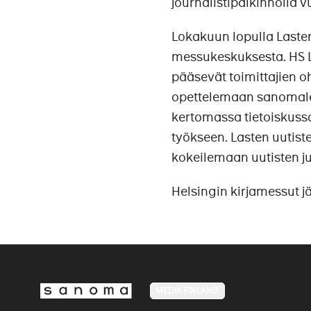
journalistipalkinnolla 
Lokakuun lopulla Lasten
messukeskuksesta. HS La
pääsevät toimittajien 
opettelemaan sanomaleh
kertomassa tietoiskussa 
työkseen. Lasten uutist
kokeilemaan uutisten j
Helsingin kirjamessut j
MEDIA FINLAND