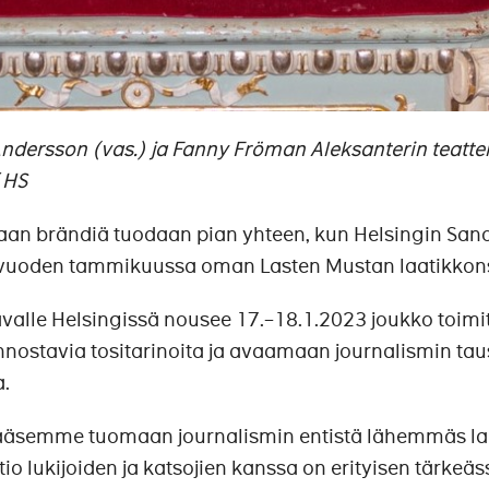
ndersson (vas.) ja Fanny Fröman Aleksanterin teatter
 HS
aan brändiä tuodaan pian yhteen, kun Helsingin Sa
i vuoden tammikuussa oman Lasten Mustan laatikkon
avalle Helsingissä nousee 17.–18.1.2023 joukko toimit
nostavia tositarinoita ja avaamaan journalismin tau
a.
pääsemme tuomaan journalismin entistä lähemmäs la
tio lukijoiden ja katsojien kanssa on erityisen tärkeäs