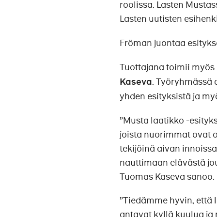
roolissa. Lasten Mustas
Lasten uutisten esihenk
Fröman juontaa esityks
Tuottajana toimii myös 
Kaseva
. Työryhmässä o
yhden esityksistä ja m
”Musta laatikko -esityk
joista nuorimmat ovat o
tekijöinä aivan innois
nauttimaan elävästä jour
Tuomas Kaseva sanoo.
”Tiedämme hyvin, että la
antavat kyllä kuulua ja