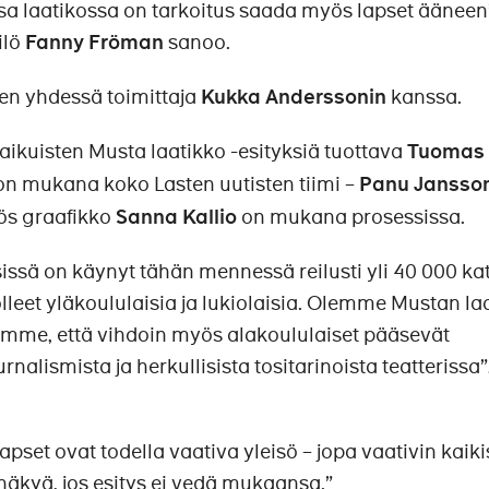
sa laatikossa on tarkoitus saada myös lapset ääneen
ilö
Fanny Fröman
sanoo.
en yhdessä toimittaja
Kukka Anderssonin
kanssa.
aikuisten Musta laatikko -esityksiä tuottava
Tuomas
n mukana koko Lasten uutisten tiimi –
Panu Jansso
yös graafikko
Sanna Kallio
on mukana prosessissa.
sissä on käynyt tähän mennessä reilusti yli 40 000 ka
lleet yläkoululaisia ja lukiolaisia. Olemme Mustan la
samme, että vihdoin myös alakoululaiset pääsevät
nalismista ja herkullisista tositarinoista teatterissa”
pset ovat todella vaativa yleisö – jopa vaativin kaiki
 näkyä, jos esitys ei vedä mukaansa.”