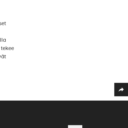
set
lla
 tekee
vät