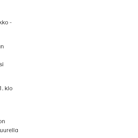
kko -
an
si
. klo
 on
uurella