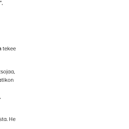
”,
n
tekee
tsojaa,
atikon
,
sta. He