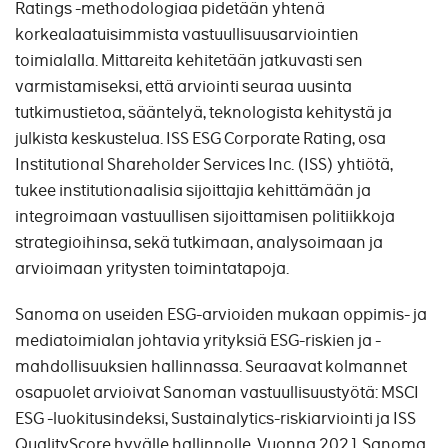
Ratings -methodologiaa pidetään yhtenä
korkealaatuisimmista vastuullisuusarviointien
toimialalla. Mittareita kehitetään jatkuvasti sen
varmistamiseksi, että arviointi seuraa uusinta
tutkimustietoa, sääntelyä, teknologista kehitystä ja
julkista keskustelua. ISS ESG Corporate Rating, osa
Institutional Shareholder Services Inc. (ISS) yhtiötä,
tukee institutionaalisia sijoittajia kehittämään ja
integroimaan vastuullisen sijoittamisen politiikkoja
strategioihinsa, sekä tutkimaan, analysoimaan ja
arvioimaan yritysten toimintatapoja.
Sanoma on useiden ESG-arvioiden mukaan oppimis- ja
mediatoimialan johtavia yrityksiä ESG-riskien ja -
mahdollisuuksien hallinnassa. Seuraavat kolmannet
osapuolet arvioivat Sanoman vastuullisuustyötä: MSCI
ESG -luokitusindeksi, Sustainalytics-riskiarviointi ja ISS
QualityScore hyvälle hallinnolle. Vuonna 2021 Sanoma