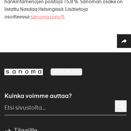
hankintamenojen poistoja 15,8 %. Sanoman osake on
listattu Nasdaq Helsingissä. Lisätietoja
osoitteessa
sanoma.com/fi
.
MEDIA FINLAND
Kuinka voimme auttaa?
Tilaajille