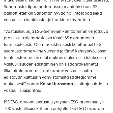
mukaisesti ansaiten näin Prime-statuksen. Itsenäisessä,
Sanomasta riippumattomassa arvioinnissaan ISS
painotti etenkin Sanoman hyvää hallintotapaa sekä
vastuullisia henkilöstö- ja hankintakäytäntöjä.
“Vastuullisuus ja ESG-teemojen kehittäminen on jatkuva
prosessi ja olemme iloisia tästä ISS:n antamasta
tunnustuksesta. Olemme aktiivisesti kehittäneet ESG-
suoritustamme viime vuosina ja tämä kehitystyö, jossa
henkilöstömme on ollut mukana, tulee esiin tuloksessa.
Vastuullisuuden edistäminen on sisäänrakennettu
liiketoimintaamme ja jatkamme vastuullisuutta
edistävän kulttuurin vahvistamista strategiamme
mukaisesti”, sanoo
Kaisa Uurasmaa
, sijoittajasuhde- ja
vastuullisuusjohtaja.
ISS ESG -arviointi perustuu yritysten ESG-arviointiin yli
100 vastuullisuuskriteerin pohjalta. ISS ESG Corporate