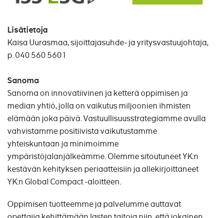
Lisätietoja
Kaisa Uurasmaa, sijoittajasuhde- ja yritysvastuujohtaja,
p. 040 560 5601
Sanoma
Sanoma on innovatiivinen ja ketterä oppimisen ja
median yhtiö, jolla on vaikutus miljoonien ihmisten
elämään joka päivä. Vastuullisuusstrategiamme avulla
vahvistamme positiivista vaikutustamme
yhteiskuntaan ja minimoimme
ympäristöjalanjälkeämme. Olemme sitoutuneet YK:n
kestävän kehityksen periaatteisiin ja allekirjoittaneet
YK:n Global Compact -aloitteen.
Oppimisen tuotteemme ja palvelumme auttavat
opettajia kehittämään lasten taitoja niin, että jokainen