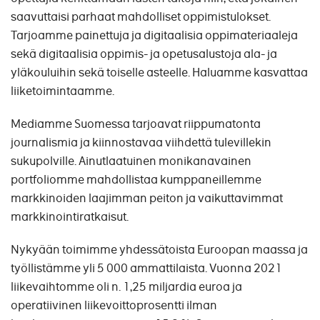
saavuttaisi parhaat mahdolliset oppimistulokset.
Tarjoamme painettuja ja digitaalisia oppimateriaaleja
sekä digitaalisia oppimis- ja opetusalustoja ala- ja
yläkouluihin sekä toiselle asteelle. Haluamme kasvattaa
liiketoimintaamme.
Mediamme Suomessa tarjoavat riippumatonta
journalismia ja kiinnostavaa viihdettä tulevillekin
sukupolville. Ainutlaatuinen monikanavainen
portfoliomme mahdollistaa kumppaneillemme
markkinoiden laajimman peiton ja vaikuttavimmat
markkinointiratkaisut.
Nykyään toimimme yhdessätoista Euroopan maassa ja
työllistämme yli 5 000 ammattilaista. Vuonna 2021
liikevaihtomme oli n. 1,25 miljardia euroa ja
operatiivinen liikevoittoprosentti ilman