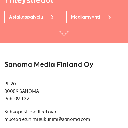
Yhteystiedot
Asiakaspalvelu
Mediamyynti
Sanoma Media Finland Oy
PL 20
00089 SANOMA
Puh. 0
9 1221
Sähköpostiosoitteet ovat
muotoa etunimi.sukunimi@sanoma.com