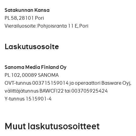
Satakunnan Kansa
PL 58, 28101 Pori
Vierailuosoite: Pohjoisranta 11 E, Pori
Laskutusosoite
Sanoma Media Finland Oy
PL 102, 00089 SANOMA
OVT-tunnus 003715159014 ja operaattori Basware Oyj,
välittäjätunnus BAWCFI22 tai 003705925424
Y-tunnus 1515901-4
Muut laskutusosoitteet