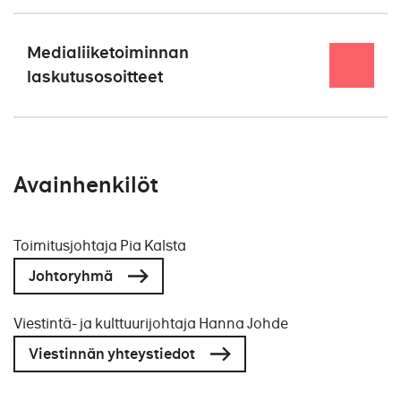
Medialiiketoiminnan
laskutusosoitteet
Sanomala Oy
PL 102
00089 SANOMA
Avainhenkilöt
Verkkolaskuosoite 003719229526 (OVT-
tunnus) ja operaattori BAWCFI22 tai
003705925424 (Basware Oyjn
Toimitusjohtaja Pia Kalsta
välittäjätunnus)
Johtoryhmä
Y-tunnus 1922952-6 ALV-tunnus
FI19229526
Viestintä- ja kulttuurijohtaja Hanna Johde
Viestinnän yhteystiedot
Sanoma Tekniikkajulkaisut Oy
PL 102