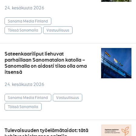
24. kesäkuuta 2026
Sanoma Media Finland
Töissä Sanomalla
Vastuullisuus
Sateenkaariliput liehuvat
parhaillaan Sanomatalon katolla –
Sanomalla on aidosti tilaa olla oma
itsensä
24. kesäkuuta 2026
Sanoma Media Finland
Vastuullisuus
Töissä Sanomalla
Tulevaisuuden työelämätaidot: tätä