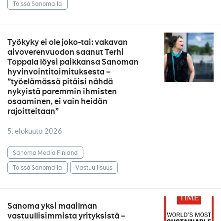
Töissä Sanomalla
Työkyky ei ole joko-tai: vakavan
aivoverenvuodon saanut Terhi
Toppala löysi paikkansa Sanoman
hyvinvointitoimituksesta –
”työelämässä pitäisi nähdä
nykyistä paremmin ihmisten
osaaminen, ei vain heidän
rajoitteitaan”
5. elokuuta 2026
Sanoma Media Finland
Töissä Sanomalla
Vastuullisuus
Sanoma yksi maailman
vastuullisimmista yrityksistä –