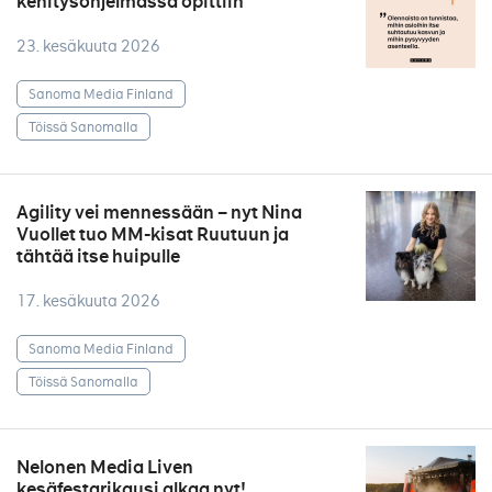
kehitysohjelmassa opittiin
23. kesäkuuta 2026
Sanoma Media Finland
Töissä Sanomalla
Agility vei mennessään – nyt Nina
Vuollet tuo MM-kisat Ruutuun ja
tähtää itse huipulle
17. kesäkuuta 2026
Sanoma Media Finland
Töissä Sanomalla
Nelonen Media Liven
kesäfestarikausi alkaa nyt!