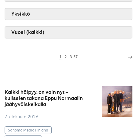
Yksikkö
Vuosi (kaikki)
1
2
3
57
Kaikki häipyy, on vain nyt –
kulissien takana Eppu Normaalin
jäähyväiskeikalla
7. elokuuta 2026
Sanoma Media Finland