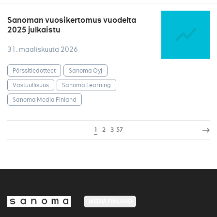
Sanoman vuosikertomus vuodelta
2025 julkaistu
31. maaliskuuta 2026
Pörssitiedotteet
Sanoma Oyj
Vastuullisuus
Sanoma Learning
Sanoma Media Finland
1
2
3
57
MEDIA FINLAND