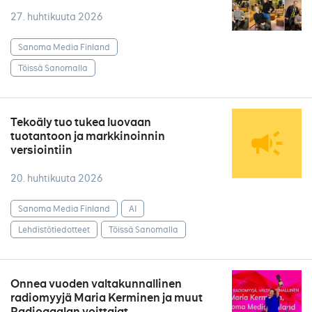
27. huhtikuuta 2026
Sanoma Media Finland
Töissä Sanomalla
Tekoäly tuo tukea luovaan
tuotantoon ja markkinoinnin
versiointiin
20. huhtikuuta 2026
Sanoma Media Finland
AI
Lehdistötiedotteet
Töissä Sanomalla
Onnea vuoden valtakunnallinen
radiomyyjä Maria Kerminen ja muut
Radiogaalan voittajat