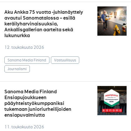
Aku Ankka 75 vuotta -juhlanäyttely
avautui Sanomatalossa – esillä
keräilyharvinaisuuksia,
Ankallisgallerian aarteita sekä
lukunurkka
12. toukokuuta 2026
Sanoma Media Finland
Vastuullisuus
Journalismi
Sanoma Media Finland
Ensiapujoukkueen
pääyhteistyökumppaniksi
tukemaan junioriurheilijoiden
ensiapuvalmiutta
11. toukokuuta 2026