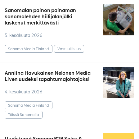
Sanomalan painon painaman
sanomalehden hiilijalanjälki
laskenut merkittävästi
5. kesäkuuta 2026
Sanoma Media Finland
Vastuullisuus
Anniina Havukainen Nelonen Media
Liven uudeksi tapahtumajohtajaksi
4. kesäkuuta 2026
Sanoma Media Finland
Töissä Sanomalla
Uudistunut Sanoma B2B Sales &