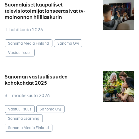
Suomalaiset kaupalliset
televisiotoimijat lanseerasivat tv-
mainonnan hiililaskurin
1. huhtikuuta 2026
Sanoma Media Finland
Sanoma Oyj
Vastuullisuus
Sanoman vastuullisuuden
kohokohdat 2025
31. maaliskuuta 2026
Vastuullisuus
Sanoma Oyj
Sanoma Learning
Sanoma Media Finland