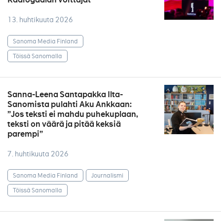
13. huhtikuuta 2026
Sanoma Media Finland
Töissä Sanomalla
Sanna-Leena Santapakka Ilta-
Sanomista pulahti Aku Ankkaan:
”Jos teksti ei mahdu puhekuplaan,
teksti on väärä ja pitää keksiä
parempi”
7. huhtikuuta 2026
Sanoma Media Finland
Journalismi
Töissä Sanomalla