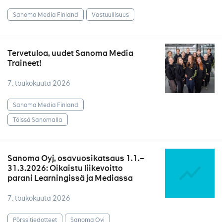
Sanoma Media Finland
Vastuullisuus
Tervetuloa, uudet Sanoma Media
Traineet!
7. toukokuuta 2026
Sanoma Media Finland
Töissä Sanomalla
Sanoma Oyj, osavuosikatsaus 1.1.–
31.3.2026: Oikaistu liikevoitto
parani Learningissä ja Mediassa
7. toukokuuta 2026
Pörssitiedotteet
Sanoma Oyj