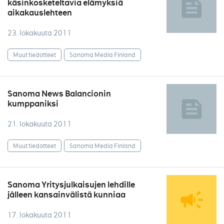
käsinkosketeltavia elämyksiä
aikakauslehteen
23. lokakuuta 2011
Muut tiedotteet
Sanoma Media Finland
Sanoma News Balancionin
kumppaniksi
21. lokakuuta 2011
Muut tiedotteet
Sanoma Media Finland
Sanoma Yritysjulkaisujen lehdille
jälleen kansainvälistä kunniaa
17. lokakuuta 2011