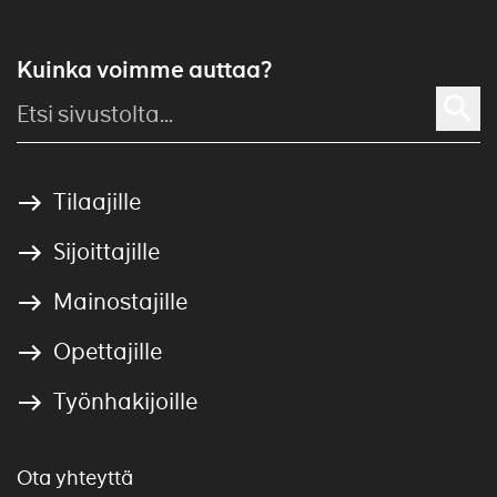
Kuinka voimme auttaa?
Tilaajille
Sijoittajille
Mainostajille
Opettajille
Työnhakijoille
Ota yhteyttä