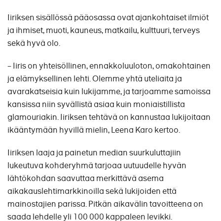
Iiriksen sisällössä pääosassa ovat ajankohtaiset ilmiöt
ja ihmiset, muoti, kauneus, matkailu, kulttuuri, terveys
sekä hyvä olo.
– Iiris on yhteisöllinen, ennakkoluuloton, omakohtainen
ja elämyksellinen lehti. Olemme yhtä uteliaita ja
avarakatseisia kuin lukijamme, ja tarjoamme samoissa
kansissa niin syvällistä asiaa kuin moniaistillista
glamouriakin. Iiriksen tehtävä on kannustaa lukijoitaan
ikääntymään hyvillä mielin, Leena Karo kertoo.
Iiriksen laaja ja painetun median suurkuluttajiin
lukeutuva kohderyhmä tarjoaa uutuudelle hyvän
lähtökohdan saavuttaa merkittävä asema
aikakauslehtimarkkinoilla sekä lukijoiden että
mainostajien parissa. Pitkän aikavälin tavoitteena on
saada lehdelle yli 100 000 kappaleen levikki.