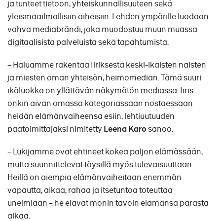
ja tunteet tietoon, yhteiskunnallisuuteen sekä
yleismaailmallisiin aiheisiin. Lehden ympärille luodaan
vahva mediabrändi, joka muodostuu muun muassa
digitaalisista palveluista sekä tapahtumista.
– Haluamme rakentaa Iiriksestä keski-ikäisten naisten
ja miesten oman yhteisön, heimomedian. Tämä suuri
ikäluokka on yllättävän näkymätön mediassa. Iiris
onkin aivan omassa kategoriassaan nostaessaan
heidän elämänvaiheensa esiin, lehtiuutuuden
päätoimittajaksi nimitetty
Leena Karo
sanoo.
– Lukijamme ovat ehtineet kokea paljon elämässään,
mutta suunnittelevat täysillä myös tulevaisuuttaan.
Heillä on aiempia elämänvaiheitaan enemmän
vapautta, aikaa, rahaa ja itsetuntoa toteuttaa
unelmiaan – he elävät monin tavoin elämänsä parasta
aikaa.