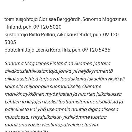
toimitusjohtaja Clarisse Berggårdh, Sanoma Magazines
Finland, puh. 09 120 5020
kustantaja Riitta Pollari, Aikakauslehdet, puh. 09 120
5305
päätoimittaja Leena Karo, Iiris, puh. 09 120 5435
Sanoma Magazines Finland on Suomen johtava
aikakauslehtikustantaja, jonka yli neljäkymmentä
aikakauslehteä tarjoavat laadukkaita lukuelämyksiä yli
kolmelle miljoonalle suomalaiselle. Olemme
markkinaykkönen myös lasten ja nuorten julkaisuissa.
Lehtien ja kirjojen lisäksi tuottamistamme sisällöistä ja
palveluista voi yhä useammin nauttia digitaalisessa
muodossa. Yritysjulkaisut-yksikkömme tuottaa
monikanavaisia viestintäpalveluja eturivin