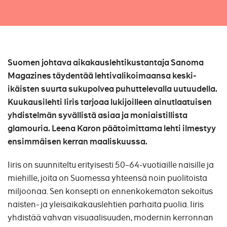
Suomen johtava aikakauslehtikustantaja Sanoma
Magazines täydentää lehtivalikoimaansa keski-
ikäisten suurta sukupolvea puhuttelevalla uutuudella.
Kuukausilehti Iiris tarjoaa lukijoilleen ainutlaatuisen
yhdistelmän syvällistä asiaa ja moniaistillista
glamouria. Leena Karon päätoimittama lehti ilmestyy
ensimmäisen kerran maaliskuussa.
Iiris on suunniteltu erityisesti 50–64-vuotiaille naisille ja
miehille, joita on Suomessa yhteensä noin puolitoista
miljoonaa. Sen konsepti on ennenkokematon sekoitus
naisten- ja yleisaikakauslehtien parhaita puolia. Iiris
yhdistää vahvan visuaalisuuden, modernin kerronnan