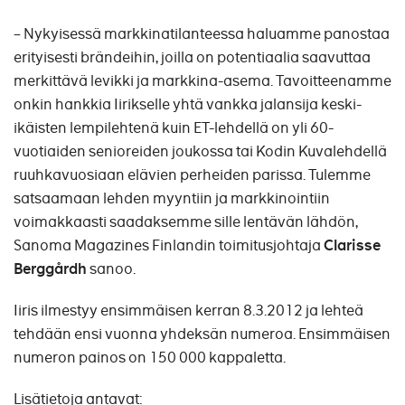
– Nykyisessä markkinatilanteessa haluamme panostaa
erityisesti brändeihin, joilla on potentiaalia saavuttaa
merkittävä levikki ja markkina-asema. Tavoitteenamme
onkin hankkia Iirikselle yhtä vankka jalansija keski-
ikäisten lempilehtenä kuin ET-lehdellä on yli 60-
vuotiaiden senioreiden joukossa tai Kodin Kuvalehdellä
ruuhkavuosiaan elävien perheiden parissa. Tulemme
satsaamaan lehden myyntiin ja markkinointiin
voimakkaasti saadaksemme sille lentävän lähdön,
Sanoma Magazines Finlandin toimitusjohtaja
Clarisse
Berggårdh
sanoo.
Iiris ilmestyy ensimmäisen kerran 8.3.2012 ja lehteä
tehdään ensi vuonna yhdeksän numeroa. Ensimmäisen
numeron painos on 150 000 kappaletta.
Lisätietoja antavat: