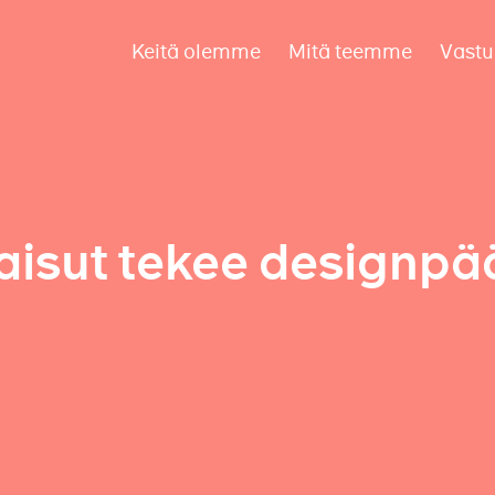
Keitä olemme
Mitä teemme
Vastu
aisut tekee designpä