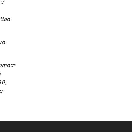
a.
ttaa
va
luomaan
e
10,
a