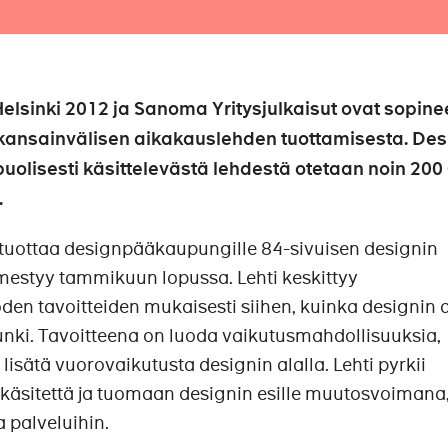
elsinki 2012 ja Sanoma Yritysjulkaisut ovat sopine
ansainvälisen aikakauslehden tuottamisesta. Des
puolisesti käsittelevästä lehdestä otetaan noin 200
.
 tuottaa designpääkaupungille 84-sivuisen designin
mestyy tammikuun lopussa. Lehti keskittyy
n tavoitteiden mukaisesti siihen, kuinka designin 
ki. Tavoitteena on luoda vaikutusmahdollisuuksia,
 lisätä vuorovaikutusta designin alalla. Lehti pyrkii
käsitettä ja tuomaan designin esille muutosvoimana,
palveluihin.