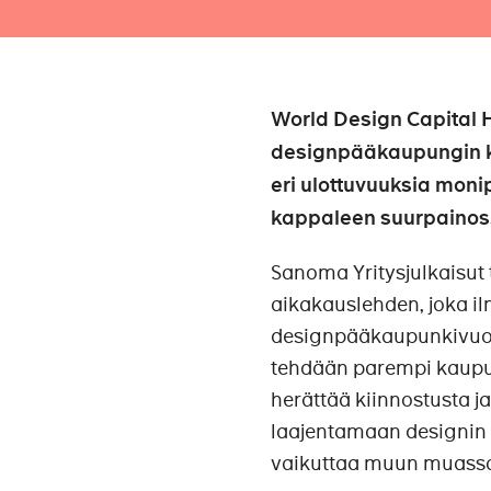
World Design Capital H
designpääkaupungin k
eri ulottuvuuksia moni
kappaleen suurpainos
Sanoma Yritysjulkaisut
aikakauslehden, joka il
designpääkaupunkivuode
tehdään parempi kaupun
herättää kiinnostusta ja
laajentamaan designin 
vaikuttaa muun muassa 