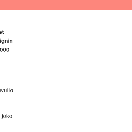
et
ignin
 000
avulla
 joka