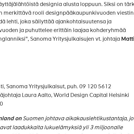
yttäjälähtöistä designia alusta loppuun. Siksi on tär
on merkittävä rooli designpääkaupunkivuoden viesti
ä lehti, joka säilyttää ajankohtaisuutensa ja
 vuoden ja puhuttelee erittäin laajaa kohderyhmää
nglanniksi", Sanoma Yritysjulkaisujen vt. johtaja
Matt
ahti, Sanoma Yritysjulkaisut, puh. 09 120 5612
täjohtaja Laura Aalto, World Design Capital Helsinki
60
nland on
Suomen johtava aikakauslehtikustantaja, jo
avat laadukkaita lukuelämyksiä yli 3 miljoonalle