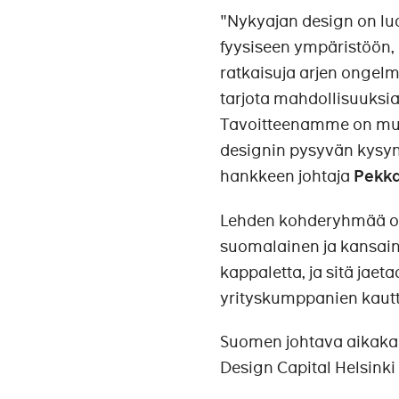
"Nykyajan design on luo
fyysiseen ympäristöön, pa
ratkaisuja arjen onge
tarjota mahdollisuuksi
Tavoitteenamme on muo
designin pysyvän kysyn
hankkeen johtaja
Pekk
Lehden kohderyhmää ova
suomalainen ja kansain
kappaletta, ja sitä ja
yrityskumppanien kautt
Suomen johtava aikaka
Design Capital Helsink