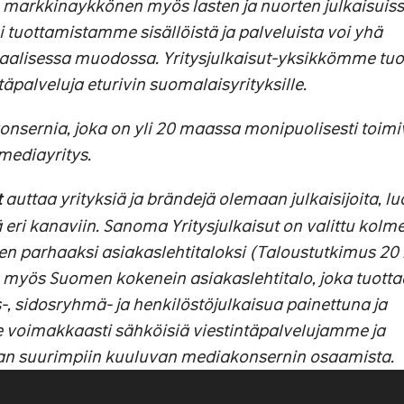
markkinaykkönen myös lasten ja nuorten julkaisuiss
ksi tuottamistamme sisällöistä ja palveluista voi yhä
aalisessa muodossa. Yritysjulkaisut-yksikkömme tuo
äpalveluja eturivin suomalaisyrityksille.
ernia, joka on yli 20 maassa monipuolisesti toimi
mediayritys.
t
auttaa yrityksiä ja brändejä olemaan julkaisijoita, 
 eri kanaviin. Sanoma Yritysjulkaisut on valittu kolm
n parhaaksi asiakaslehtitaloksi (Taloustutkimus 20
myös Suomen kokenein asiakaslehtitalo, joka tuotta
as-, sidosryhmä- ja henkilöstöjulkaisua painettuna ja
voimakkaasti sähköisiä viestintäpalvelujamme ja
 suurimpiin kuuluvan mediakonsernin osaamista.