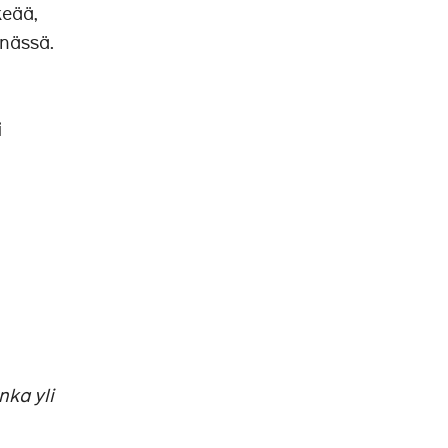
keää,
nnässä.
i
nka yli