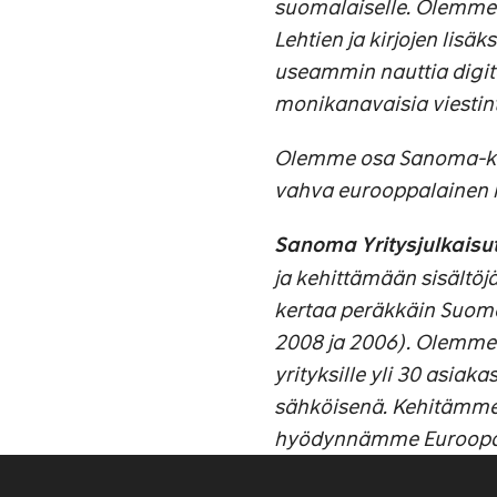
suomalaiselle. Olemme 
Lehtien ja kirjojen lisä
useammin nauttia digit
monikanavaisia viestint
Olemme osa Sanoma-kons
vahva eurooppalainen 
Sanoma Yritysjulkaisu
ja kehittämään sisältöjä
kertaa peräkkäin Suome
2008 ja 2006). Olemme 
yrityksille yli 30 asiak
sähköisenä. Kehitämme 
hyödynnämme Euroopan