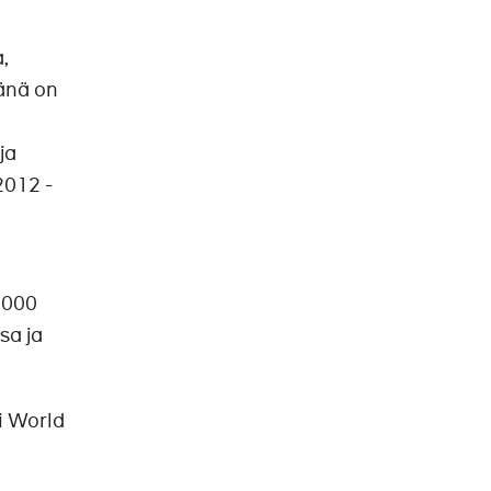
,
änä on
ja
2012 -
 000
sa ja
i World