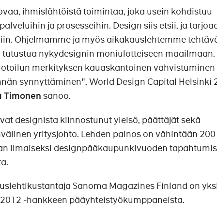
vaa, ihmislähtöistä toimintaa, joka usein kohdistuu
lveluihin ja prosesseihin. Design siis etsii, ja tarjoaa
lmiin. Ohjelmamme ja myös aikakauslehtemme tehtäv
a tutustua nykydesignin moniulotteiseen maailmaan.
toilun merkityksen kauaskantoinen vahvistuminen 
nän synnyttäminen", World Design Capital Helsinki 
a Timonen
sanoo.
t designista kiinnostunut yleisö, päättäjät sekä
välinen yritysjohto. Lehden painos on vähintään 200
etaan ilmaiseksi designpääkaupunkivuoden tapahtumis
a.
uslehtikustantaja Sanoma Magazines Finland on yks
i 2012 -hankkeen pääyhteistyökumppaneista.