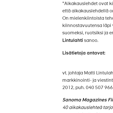
"Aikakauslehdet ovat kä
että aikakauslehdellä 
On mielenkiintoista tehd
kiinnostavuutensa läpi
suomeksi, ruotsiksi ja e
Lintulahti
sanoo.
Lisätietoja antavat:
vt. johtaja Matti Lintul
markkinointi- ja viestin
2012, puh. 040 507 96
Sanoma Magazines Fi
40 aikakauslehteä tarjo