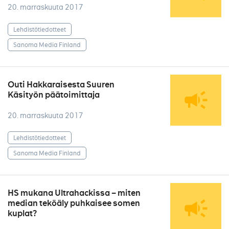
20. marraskuuta 2017
Lehdistötiedotteet
Sanoma Media Finland
Outi Hakkaraisesta Suuren
Käsityön päätoimittaja
20. marraskuuta 2017
Lehdistötiedotteet
Sanoma Media Finland
HS mukana Ultrahackissa – miten
median teköäly puhkaisee somen
kuplat?