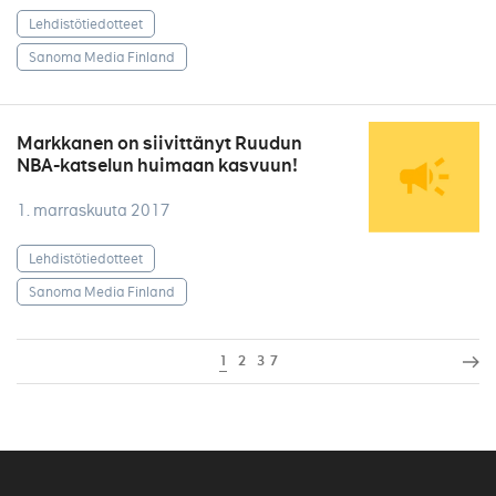
Lehdistötiedotteet
Sanoma Media Finland
Markkanen on siivittänyt Ruudun
NBA-katselun huimaan kasvuun!
1. marraskuuta 2017
Lehdistötiedotteet
Sanoma Media Finland
1
2
3
7