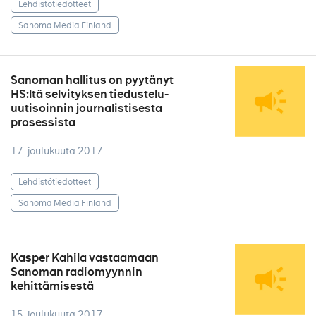
Lehdistötiedotteet
Sanoma Media Finland
Sanoman hallitus on pyytänyt
HS:ltä selvityksen tiedustelu-
uutisoinnin journalistisesta
prosessista
17. joulukuuta 2017
Lehdistötiedotteet
Sanoma Media Finland
Kasper Kahila vastaamaan
Sanoman radiomyynnin
kehittämisestä
15. joulukuuta 2017