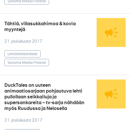
Sanoma Media Finland
Tähtiä, villasukkahimoa & kovia
myyntejä
21. joulukuuta 2017
Lehdistötiedotteet
Sanoma Media Finland
DuckTales on uuteen
animaatiosarjaan pohjautuva lehti
pullollaan seikkailuja ja
supersankareita – tv-sarja nähdään
myös Ruudussa ja Nelosella
21. joulukuuta 2017