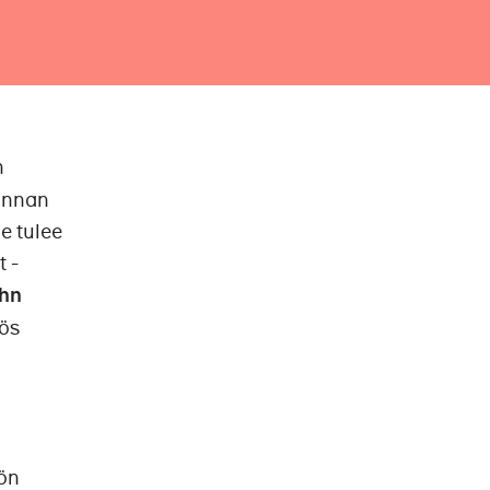
n
minnan
e tulee
t -
hn
ös
ön