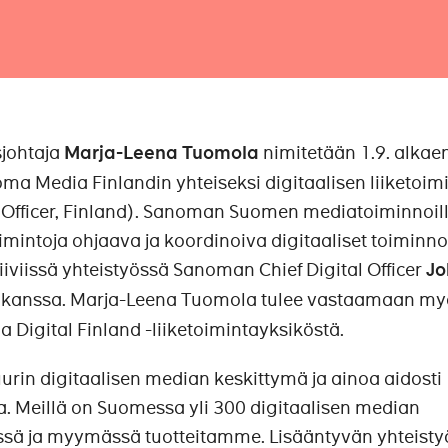
johtaja
Marja-Leena Tuomola
nimitetään 1.9. alkae
a Media Finlandin yhteiseksi digitaalisen liiketoi
al Officer, Finland). Sanoman Suomen mediatoiminnoill
oimintoja ohjaava ja koordinoiva digitaaliset toiminno
 tiiviissä yhteistyössä Sanoman Chief Digital Officer
Jo
 kanssa. Marja-Leena Tuomola tulee vastaamaan my
igital Finland -liiketoimintayksiköstä.
in digitaalisen median keskittymä ja ainoa aidosti
a. Meillä on Suomessa yli 300 digitaalisen median
sä ja myymässä tuotteitamme. Lisääntyvän yhteisty