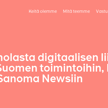
Keitä olemme
Mitä teemme
Vastu
lasta digitaalisen l
uomen toimintoihin, 
 Sanoma Newsiin