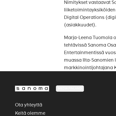
Nimitykset vastaavat S
liiketoimintayksiköiden
Digital Operations (dig
(asiakkuudet).
Marja-Leena Tuomola on
tehtävissä Sanoma Osa
Entertainmentissä vuo
muassa Ilta-Sanomien li
markkinointijohtajana
MEDIA FINLAND
Ota yhteyttä
Keitä olemme