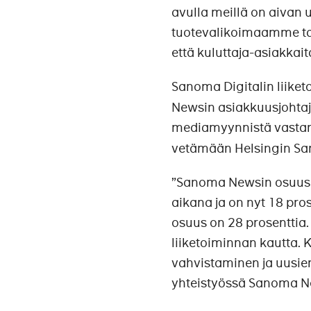
avulla meillä on aivan 
tuotevalikoimaamme ta
että kuluttaja-asiakka
Sanoma Digitalin liiket
Newsin asiakkuusjohta
mediamyynnistä vastan
vetämään Helsingin S
”Sanoma Newsin osuus 
aikana ja on nyt 18 p
osuus on 28 prosenttia.
liiketoiminnan kautta
vahvistaminen ja uusien
yhteistyössä Sanoma Ne