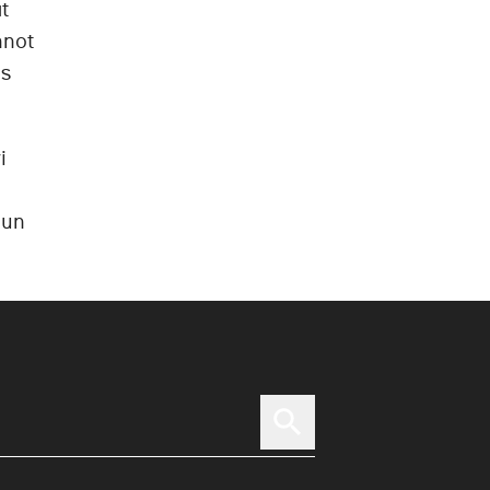
t
nnot
ns
i
uun