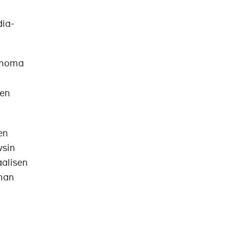
dia-
Sanoma
aen
en
wsin
aalisen
eman