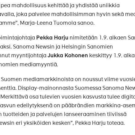
upea mahdollisuus kehittää ja yhdistää uniikkia
valla, joka palvelee mahdollisimman hyvin sekä me
itamme”, Marja-Leena Tuomola sanoo.
oimintajohtaja
Pekka Harju
nimitetään 1.9. alkaen 
jaksi. Sanoma Newsin ja Helsingin Sanomien
nut myyntijohtaja
Jukka Kohonen
keskittyy 1.9. alk
anomien mediamyyntiä.
Suomen mediamarkkinoista on noussut viime vuosi
rosenttia. Display-mainonnasta Suomessa Sanoma Ne
 Merkittävä osa tulevien vuosien kasvusta tulee digit
. Kasvun edellytyksenä on pääbrändien markkina-as
 tuotteiden ja palvelujen lanseeraaminen tiiviissä
wsin eri yksiköiden kesken”, Pekka Harju toteaa.