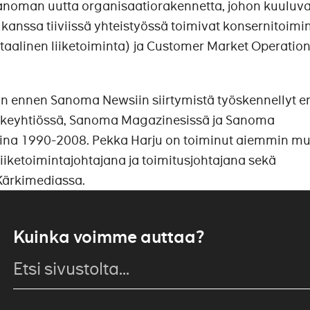
anoman uutta organisaatiorakennetta, johon kuuluva
 kanssa tiiviissä yhteistyössä toimivat konsernitoimi
itaalinen liiketoiminta) ja Customer Market Operatio
 ennen Sanoma Newsiin siirtymistä työskennellyt er
keyhtiössä, Sanoma Magazinesissä ja Sanoma
sina 1990-2008. Pekka Harju on toiminut aiemmin m
iketoimintajohtajana ja toimitusjohtajana sekä
 Kärkimediassa.
Kuinka voimme auttaa?