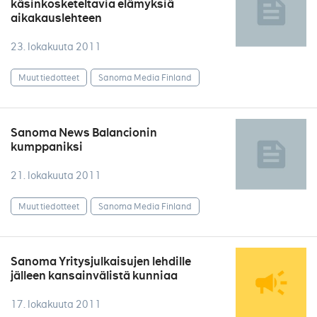
käsinkosketeltavia elämyksiä
aikakauslehteen
23. lokakuuta 2011
Muut tiedotteet
Sanoma Media Finland
Sanoma News Balancionin
kumppaniksi
21. lokakuuta 2011
Muut tiedotteet
Sanoma Media Finland
Sanoma Yritysjulkaisujen lehdille
jälleen kansainvälistä kunniaa
17. lokakuuta 2011