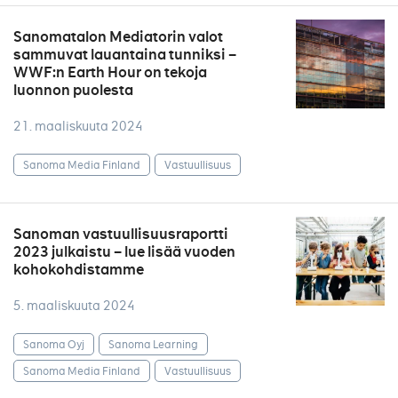
Sanomatalon Mediatorin valot
sammuvat lauantaina tunniksi –
WWF:n Earth Hour on tekoja
luonnon puolesta
21. maaliskuuta 2024
Sanoma Media Finland
Vastuullisuus
Sanoman vastuullisuusraportti
2023 julkaistu – lue lisää vuoden
kohokohdistamme
5. maaliskuuta 2024
Sanoma Oyj
Sanoma Learning
Sanoma Media Finland
Vastuullisuus