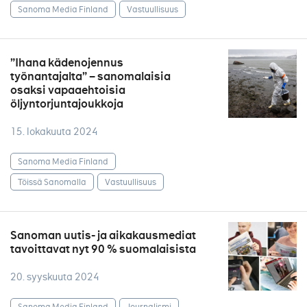
Sanoma Media Finland
Vastuullisuus
”Ihana kädenojennus
työnantajalta” – sanomalaisia
osaksi vapaaehtoisia
öljyntorjuntajoukkoja
15. lokakuuta 2024
Sanoma Media Finland
Töissä Sanomalla
Vastuullisuus
Sanoman uutis- ja aikakausmediat
tavoittavat nyt 90 % suomalaisista
20. syyskuuta 2024
Sanoma Media Finland
Journalismi