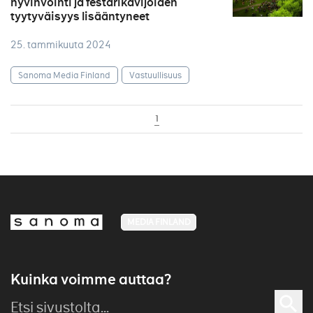
hyvinvointi ja festarikävijöiden
tyytyväisyys lisääntyneet
25. tammikuuta 2024
Sanoma Media Finland
Vastuullisuus
1
MEDIA FINLAND
Kuinka voimme auttaa?