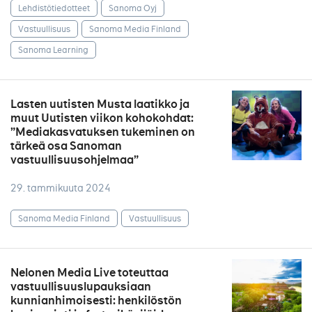
Lehdistötiedotteet
Sanoma Oyj
Vastuullisuus
Sanoma Media Finland
Sanoma Learning
Lasten uutisten Musta laatikko ja
muut Uutisten viikon kohokohdat:
”Mediakasvatuksen tukeminen on
tärkeä osa Sanoman
vastuullisuusohjelmaa”
29. tammikuuta 2024
Sanoma Media Finland
Vastuullisuus
Nelonen Media Live toteuttaa
vastuullisuuslupauksiaan
kunnianhimoisesti: henkilöstön