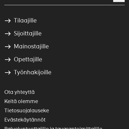
Tilaajille
Sijoittajille
Mainostajille
Opettajille
Työnhakijoille
Ota yhteyttä
Keitä olemme
Tietosuojalauseke
Evästekäytännöt
Palveluntuottajille ja tavarantoimittajille