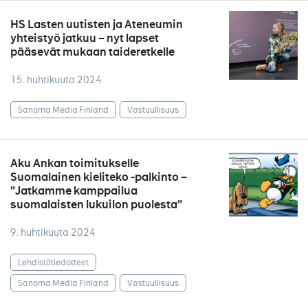
HS Lasten uutisten ja Ateneumin
yhteistyö jatkuu – nyt lapset
pääsevät mukaan taideretkelle
15. huhtikuuta 2024
Sanoma Media Finland
Vastuullisuus
Aku Ankan toimitukselle
Suomalainen kieliteko -palkinto –
”Jatkamme kamppailua
suomalaisten lukuilon puolesta”
9. huhtikuuta 2024
Lehdistötiedotteet
Sanoma Media Finland
Vastuullisuus