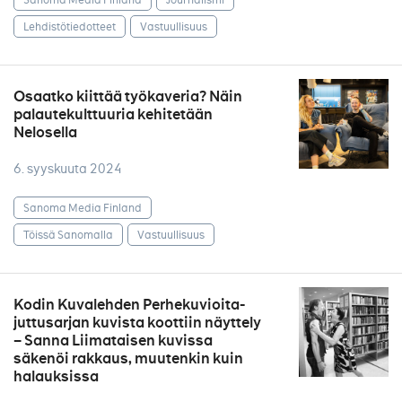
Lehdistötiedotteet
Vastuullisuus
Osaatko kiittää työkaveria? Näin
palautekulttuuria kehitetään
Nelosella
6. syyskuuta 2024
Sanoma Media Finland
Töissä Sanomalla
Vastuullisuus
Kodin Kuvalehden Perhekuvioita-
juttusarjan kuvista koottiin näyttely
– Sanna Liimataisen kuvissa
säkenöi rakkaus, muutenkin kuin
halauksissa