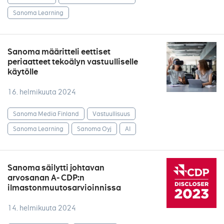
Sanoma Learning
Sanoma määritteli eettiset
periaatteet tekoälyn vastuulliselle
käytölle
16. helmikuuta 2024
Sanoma Media Finland
Vastuullisuus
Sanoma Learning
Sanoma Oyj
AI
Sanoma säilytti johtavan
arvosanan A- CDP:n
ilmastonmuutosarvioinnissa
14. helmikuuta 2024