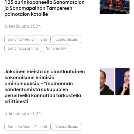
125 aurinkopaneelia Sanomatalon
ja Sanomapainon Tampereen
painotalon katoille
6. kesäkuuta 2024
Sanoma Media Finland
Vastuullisuus
Sanoma Learning
Sanoma Oyj
Jokainen meistä on ainutlaatuinen
kokonaisuus erilaisia
ominaisuuksia – ”mainonnan
kohdentamista sukupuolen
perusteella kannattaa tarkastella
kriittisesti”
5. kesäkuuta 2024
Sanoma Media Finland
Vastuullisuus