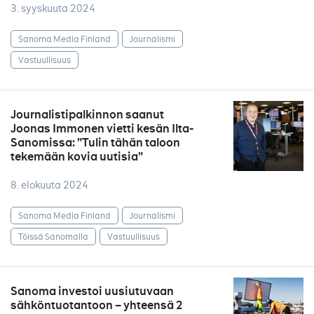
3. syyskuuta 2024
Sanoma Media Finland
Journalismi
Vastuullisuus
Journalistipalkinnon saanut
Joonas Immonen vietti kesän Ilta-
Sanomissa: ”Tulin tähän taloon
tekemään kovia uutisia”
8. elokuuta 2024
Sanoma Media Finland
Journalismi
Töissä Sanomalla
Vastuullisuus
Sanoma investoi uusiutuvaan
sähköntuotantoon – yhteensä 2