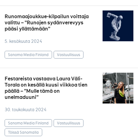
Runomaajoukkue-kilpailun voittaja
valittu – ”Runojen sydänverevyys
pääsi yllättämään”
5. kesäkuuta 2024
Sanoma Media Finland
Vastuullisuus
Festareista vastaava Laura Väli-
Torala on kesällä kuusi viikkoa tien
päällä – ”Mulle tämä on
unelmaduuni”
30. toukokuuta 2024
Sanoma Media Finland
Vastuullisuus
Töissä Sanomalla