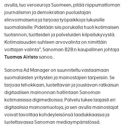
avulla, tuo veroeuroja Suomeen, pitää riippumattoman
journalismin ja demokratian puolustajan
elinvoimaisena ja tarjoaa työpaikkoja lukuisille
suomalaisille. Pidetään siis porukalla huoli kotimaisen
tuotannon, tuotteiden ja palveluiden kilpailukyvystä.
Kotimaisuuden suhteen arvovalinta on nimittäin
voittajan valinta”, Sanoman B2B:n kaupallinen johtaja
Tuomas Airisto
sanoo.
Sanoma Ad Manager on suunniteltu vastaamaan
suomalaisten yritysten ja mainostajien tarpeisiin. Se
tarjoaa tehokkaan, luotettavan ja joustavan ratkaisun
digitaalisen mainonnan hallintaan Sanoman
kotimaisissa digimedioissa. Palvelu tukee laajasti eri
digitaalisia mainosmuotoja, ja sen avulla mainostajat
voivat tavoittaa kohdeyleisönsä laadukkaassa ja
luotettavassa Sanoman mediaympäristössä.