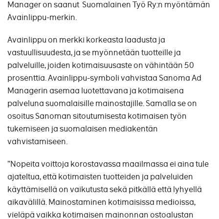
Manager on saanut Suomalainen Työ Ry:n myöntämän
Avainlippu-merkin.
Avainlippu on merkki korkeasta laadusta ja
vastuullisuudesta, ja se myönnetään tuotteille ja
palveluille, joiden kotimaisuusaste on vähintään 50
prosenttia. Avainlippu-symboli vahvistaa Sanoma Ad
Managerin asemaa luotettavana ja kotimaisena
palveluna suomalaisille mainostajille. Samalla se on
osoitus Sanoman sitoutumisesta kotimaisen työn
tukemiseen ja suomalaisen mediakentän
vahvistamiseen.
”Nopeita voittoja korostavassa maailmassa ei aina tule
ajateltua, että kotimaisten tuotteiden ja palveluiden
käyttämisellä on vaikutusta sekä pitkällä että lyhyellä
aikavälillä. Mainostaminen kotimaisissa medioissa,
vieläpä vaikka kotimaisen mainonnan ostoalustan