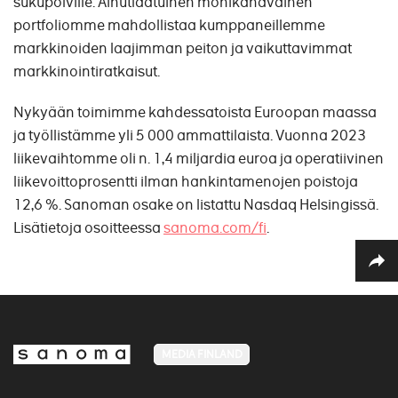
sukupolville. Ainutlaatuinen monikanavainen
portfoliomme mahdollistaa kumppaneillemme
markkinoiden laajimman peiton ja vaikuttavimmat
markkinointiratkaisut.
Nykyään toimimme kahdessatoista Euroopan maassa
ja työllistämme yli 5 000 ammattilaista. Vuonna 2023
liikevaihtomme oli n. 1,4 miljardia euroa ja operatiivinen
liikevoittoprosentti ilman hankintamenojen poistoja
12,6 %. Sanoman osake on listattu Nasdaq Helsingissä.
Lisätietoja osoitteessa
sanoma.com/fi
.
MEDIA FINLAND