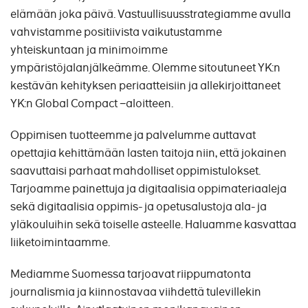
elämään joka päivä. Vastuullisuusstrategiamme avulla
vahvistamme positiivista vaikutustamme
yhteiskuntaan ja minimoimme
ympäristöjalanjälkeämme. Olemme sitoutuneet YK:n
kestävän kehityksen periaatteisiin ja allekirjoittaneet
YK:n Global Compact −aloitteen.
Oppimisen tuotteemme ja palvelumme auttavat
opettajia kehittämään lasten taitoja niin, että jokainen
saavuttaisi parhaat mahdolliset oppimistulokset.
Tarjoamme painettuja ja digitaalisia oppimateriaaleja
sekä digitaalisia oppimis- ja opetusalustoja ala- ja
yläkouluihin sekä toiselle asteelle. Haluamme kasvattaa
liiketoimintaamme.
Mediamme Suomessa tarjoavat riippumatonta
journalismia ja kiinnostavaa viihdettä tulevillekin