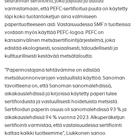
seurannan sertifiointi, joka jäljittää ja auttaa
varmistamaan, että PEFC-sertifioitua puuta on käytetty
läpi koko tuotantoketjun aina valmiiseen
paperituotteeseen asti. Vastaisuudessa SMF:n tuotteissa
voidaan myös käyttää PEFC-logoa. PEFC on
kansainvälinen metsäsertifiointijärjestelmä, joka
edistää ekologisesti, sosiaalisesti, taloudellisesti ja
kulttuurillisesti kestävää metsätaloutta.
”Paperinostajana tehtävämme on edistää
metsäluonnonvarojen vastuullista käyttöä. Sanoman
tavoitteena on, että Sanoman sanomalehdissä,
aikakauslehdissä ja kirjoissa käytetty paperi tulee
sertifioiduista ja vastuullisesti hoidetuista metsistä.
Sertifioidun paperin osuus oli sanomalehdissä 93 % ja
aikakauslehdissä 94 % vuonna 2023. Alkuperäketjun
sertifiointi varmistaa, että vastaisuudessa sertifiointi
kattaa kaikki tuotteemme”, Liukkonen sanoo.