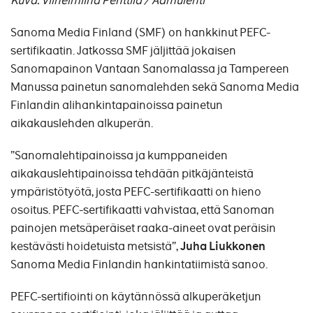
Kuva: Vilhelmiina Penttilä / Aamulehti
Sanoma Media Finland (SMF) on hankkinut PEFC-
sertifikaatin. Jatkossa SMF jäljittää jokaisen
Sanomapainon Vantaan Sanomalassa ja Tampereen
Manussa painetun sanomalehden sekä Sanoma Media
Finlandin alihankintapainoissa painetun
aikakauslehden alkuperän.
”Sanomalehtipainoissa ja kumppaneiden
aikakauslehtipainoissa tehdään pitkäjänteistä
ympäristötyötä, josta PEFC-sertifikaatti on hieno
osoitus. PEFC-sertifikaatti vahvistaa, että Sanoman
painojen metsäperäiset raaka-aineet ovat peräisin
kestävästi hoidetuista metsistä”,
Juha Liukkonen
Sanoma Media Finlandin hankintatiimistä sanoo.
PEFC-sertifiointi on käytännössä alkuperäketjun