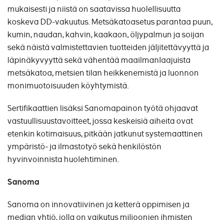
mukaisesti ja niistä on saatavissa huolellisuutta
koskeva DD-vakuutus. Metsäkatoasetus parantaa puun,
kumin, naudan, kahvin, kaakaon, öljypalmun ja soijan
sekä näistä valmistettavien tuotteiden jäljitettävyyttä ja
läpinäkyvyyttä sekä vähentää maailmanlaajuista
metsäkatoa, metsien tilan heikkenemistä ja luonnon
monimuotoisuuden köyhtymistä.
Sertifikaattien lisäksi Sanomapainon työtä ohjaavat
vastuullisuustavoitteet, jossa keskeisiä aiheita ovat
etenkin kotimaisuus, pitkään jatkunut systemaattinen
ympäristö- ja ilmastotyö sekä henkilöstön
hyvinvoinnista huolehtiminen.
Sanoma
Sanoma on innovatiivinen ja ketterä oppimisen ja
median yhtiö, jolla on vaikutus miljoonien ihmisten