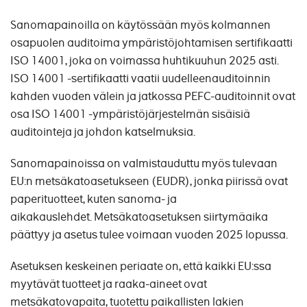
Sanomapainoilla on käytössään myös kolmannen
osapuolen auditoima ympäristöjohtamisen sertifikaatti
ISO 14001, joka on voimassa huhtikuuhun 2025 asti.
ISO 14001 -sertifikaatti vaatii uudelleenauditoinnin
kahden vuoden välein ja jatkossa PEFC-auditoinnit ovat
osa ISO 14001 -ympäristöjärjestelmän sisäisiä
auditointeja ja johdon katselmuksia.
Sanomapainoissa on valmistauduttu myös tulevaan
EU:n metsäkatoasetukseen (EUDR), jonka piirissä ovat
paperituotteet, kuten sanoma- ja
aikakauslehdet. Metsäkatoasetuksen siirtymäaika
päättyy ja asetus tulee voimaan vuoden 2025 lopussa.
Asetuksen keskeinen periaate on, että kaikki EU:ssa
myytävät tuotteet ja raaka-aineet ovat
metsäkatovapaita, tuotettu paikallisten lakien