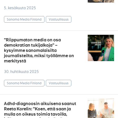
5. kesäkuuta 2025
Sanoma Media Finland
Vastuullisuus
”Riippumaton media on osa
demokratian tukijalkoja” –
kysyimme sanomalaisilta
journalisteilta, miksi työllämme on
merkitystä
30. huhtikuuta 2025
Sanoma Media Finland
Vastuullisuus
Adhd-diagnoosin aikuisena saanut
Reeta Korelin: ”Koen, että saan ja
mulla on oikeus toimia tavoilla,