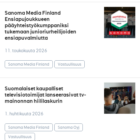
Sanoma Media Finland
Ensiapujoukkueen
pääyhteistyökumppaniksi
tukemaan junioriurheilijoiden
ensiapuvalmiutta
11. toukokuuta 2026
Sanoma Media Finland
Vastuullisuus
Suomalaiset kaupalliset
televisiotoimijat lanseerasivat tv-
mainonnan hiililaskurin
1. huhtikuuta 2026
Sanoma Media Finland
Sanoma Oyj
Vastuullisuus