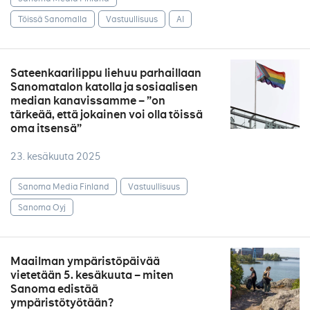
Töissä Sanomalla
Vastuullisuus
AI
Sateenkaarilippu liehuu parhaillaan
Sanomatalon katolla ja sosiaalisen
median kanavissamme – ”on
tärkeää, että jokainen voi olla töissä
oma itsensä”
23. kesäkuuta 2025
Sanoma Media Finland
Vastuullisuus
Sanoma Oyj
Maailman ympäristöpäivää
vietetään 5. kesäkuuta – miten
Sanoma edistää
ympäristötyötään?