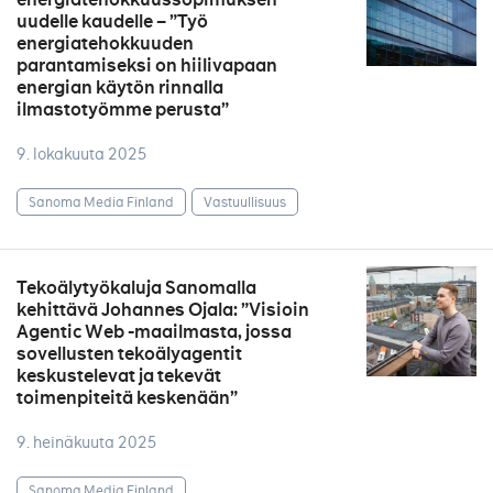
uudelle kaudelle – ”Työ
energiatehokkuuden
parantamiseksi on hiilivapaan
energian käytön rinnalla
ilmastotyömme perusta”
9. lokakuuta 2025
Sanoma Media Finland
Vastuullisuus
Tekoälytyökaluja Sanomalla
kehittävä Johannes Ojala: ”Visioin
Agentic Web -maailmasta, jossa
sovellusten tekoälyagentit
keskustelevat ja tekevät
toimenpiteitä keskenään”
9. heinäkuuta 2025
Sanoma Media Finland