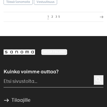
Töissä Sanomalla
Vastuullisuus
1
2
3
5
MEDIA FINLAND
Kuinka voimme auttaa?
Tilaajille