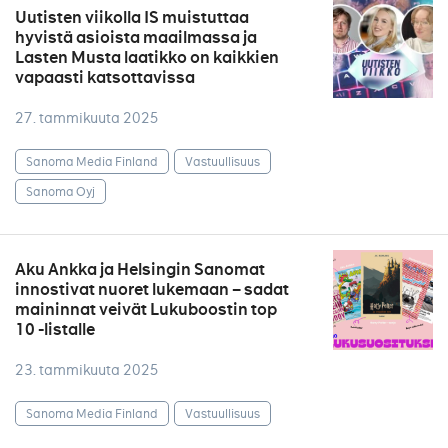
Uutisten viikolla IS muistuttaa
hyvistä asioista maailmassa ja
Lasten Musta laatikko on kaikkien
vapaasti katsottavissa
27. tammikuuta 2025
Sanoma Media Finland
Vastuullisuus
Sanoma Oyj
Aku Ankka ja Helsingin Sanomat
innostivat nuoret lukemaan – sadat
maininnat veivät Lukuboostin top
10 -listalle
23. tammikuuta 2025
Sanoma Media Finland
Vastuullisuus