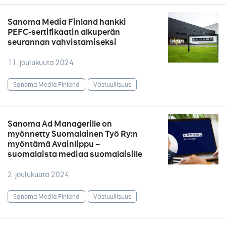
Sanoma Media Finland hankki
PEFC-sertifikaatin alkuperän
seurannan vahvistamiseksi
11. joulukuuta 2024
Sanoma Media Finland
Vastuullisuus
Sanoma Ad Managerille on
myönnetty Suomalainen Työ Ry:n
myöntämä Avainlippu –
suomalaista mediaa suomalaisille
2. joulukuuta 2024
Sanoma Media Finland
Vastuullisuus