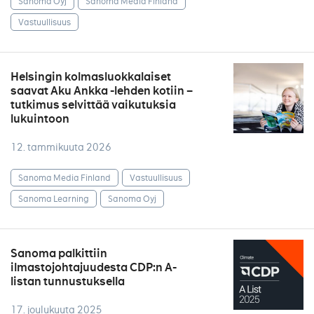
Sanoma Oyj
Sanoma Media Finland
Vastuullisuus
Helsingin kolmasluokkalaiset
saavat Aku Ankka -lehden kotiin –
tutkimus selvittää vaikutuksia
lukuintoon
12. tammikuuta 2026
Sanoma Media Finland
Vastuullisuus
Sanoma Learning
Sanoma Oyj
Sanoma palkittiin
ilmastojohtajuudesta CDP:n A-
listan tunnustuksella
17. joulukuuta 2025