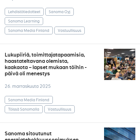
Lehdistötiedotteet
Sanoma Oyj
Sanoma Learning
Sanoma Media Finland
Vastuullisuus
Lukupiiriä, toimittajatapaamisia,
haastateltavana olemista,
kaakaota – lapset mukaan töihin -
päivä oli menestys
26. marraskuuta 2025
Sanoma Media Finland
Töissä Sanomalla
Vastuullisuus
Sanoma sitoutunut
energiatehokkuussopimuksen