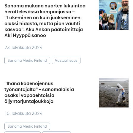
Sanoma mukana nuorten lukuintoa
herättelevässä kampanjassa –
”Lukeminen on kuin juokseminen:
aluksi hidasta, mutta pian vauhti
kasvaa”, Aku Ankan päätoimittaja
Aki Hyyppä sanoo
23. lokakuuta 2024
Sanoma Media Finland
Vastuullisuus
”Ihana kädenojennus
työnantajalta” – sanomalaisia
osaksi vapaaehtoisia
öljyntorjuntajoukkoja
15. lokakuuta 2024
Sanoma Media Finland