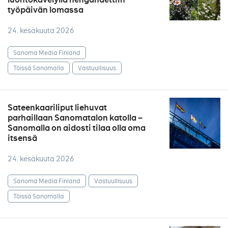
työpäivän lomassa
24. kesäkuuta 2026
Sanoma Media Finland
Töissä Sanomalla
Vastuullisuus
Sateenkaariliput liehuvat
parhaillaan Sanomatalon katolla –
Sanomalla on aidosti tilaa olla oma
itsensä
24. kesäkuuta 2026
Sanoma Media Finland
Vastuullisuus
Töissä Sanomalla