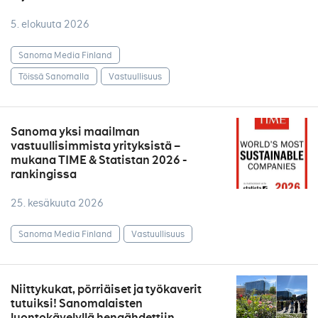
5. elokuuta 2026
Sanoma Media Finland
Töissä Sanomalla
Vastuullisuus
Sanoma yksi maailman
vastuullisimmista yrityksistä –
mukana TIME & Statistan 2026 -
rankingissa
25. kesäkuuta 2026
Sanoma Media Finland
Vastuullisuus
Niittykukat, pörriäiset ja työkaverit
tutuiksi! Sanomalaisten
luontokävelyllä hengähdettiin