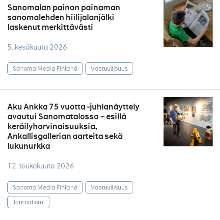
Sanomalan painon painaman
sanomalehden hiilijalanjälki
laskenut merkittävästi
5. kesäkuuta 2026
Sanoma Media Finland
Vastuullisuus
Aku Ankka 75 vuotta -juhlanäyttely
avautui Sanomatalossa – esillä
keräilyharvinaisuuksia,
Ankallisgallerian aarteita sekä
lukunurkka
12. toukokuuta 2026
Sanoma Media Finland
Vastuullisuus
Journalismi