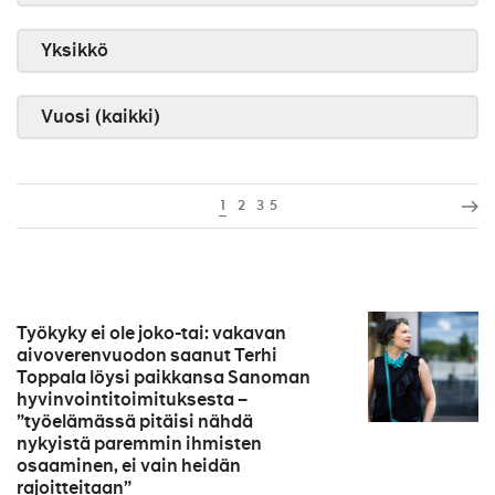
Yksikkö
Vuosi (kaikki)
1
2
3
5
Työkyky ei ole joko-tai: vakavan
aivoverenvuodon saanut Terhi
Toppala löysi paikkansa Sanoman
hyvinvointitoimituksesta –
”työelämässä pitäisi nähdä
nykyistä paremmin ihmisten
osaaminen, ei vain heidän
rajoitteitaan”