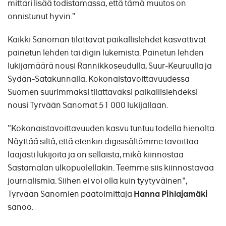
mittari lisää todistamassa, että tämä muutos on
onnistunut hyvin.”
Kaikki Sanoman tilattavat paikallislehdet kasvattivat
painetun lehden tai digin lukemista. Painetun lehden
lukijamäärä nousi Rannikkoseudulla, Suur-Keuruulla ja
Sydän-Satakunnalla. Kokonaistavoittavuudessa
Suomen suurimmaksi tilattavaksi paikallislehdeksi
nousi Tyrvään Sanomat 51 000 lukijallaan.
"Kokonaistavoittavuuden kasvu tuntuu todella hienolta.
Näyttää siltä, että etenkin digisisältömme tavoittaa
laajasti lukijoita ja on sellaista, mikä kiinnostaa
Sastamalan ulkopuolellakin. Teemme siis kiinnostavaa
journalismia. Siihen ei voi olla kuin tyytyväinen",
Tyrvään Sanomien päätoimittaja
Hanna Pihlajamäki
sanoo.