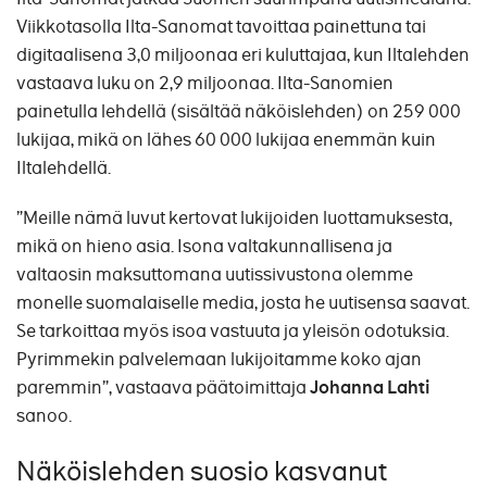
Viikkotasolla Ilta-Sanomat tavoittaa painettuna tai
digitaalisena 3,0 miljoonaa eri kuluttajaa, kun Iltalehden
vastaava luku on 2,9 miljoonaa. Ilta-Sanomien
painetulla lehdellä (sisältää näköislehden) on 259 000
lukijaa, mikä on lähes 60 000 lukijaa enemmän kuin
Iltalehdellä.
”Meille nämä luvut kertovat lukijoiden luottamuksesta,
mikä on hieno asia. Isona valtakunnallisena ja
valtaosin maksuttomana uutissivustona olemme
monelle suomalaiselle media, josta he uutisensa saavat.
Se tarkoittaa myös isoa vastuuta ja yleisön odotuksia.
Pyrimmekin palvelemaan lukijoitamme koko ajan
paremmin”, vastaava päätoimittaja
Johanna Lahti
sanoo.
Näköislehden suosio kasvanut