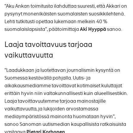
”Aku Ankan toimitusta ilahduttaa suuresti, että Akkari on
pysynyt monenikäisten suomalaisten suosikkilehtenä.
Lehti tutkitusti opettaa lukemaan melkein 40 %
suomalaislapsista”, päätoimittaja
Aki Hyyppä
sanoo.
Laaja tavoittavuus tarjoaa
vaikuttavuutta
”Laadukkaan ja luotettavan journalismin kysyntä on
Suomessa kestävällä pohjalla. Uutis- ja
aikakausmediamme tavoittavat kotimaiset kuluttajat
erittäin hyvin niin valtakunnallisesti kuin alueellisestikin.
Laaja tavoittavuutemme tarjoaa mainostajille
vaikuttavuutta, ja lukijoiden arvostamassa
mediaympäristössä mainonta huomataan hyvin”,
sanoo Sanoman uutismedian kaupallisista ratkaisuista
vastaava
Pietari Korhonen
.