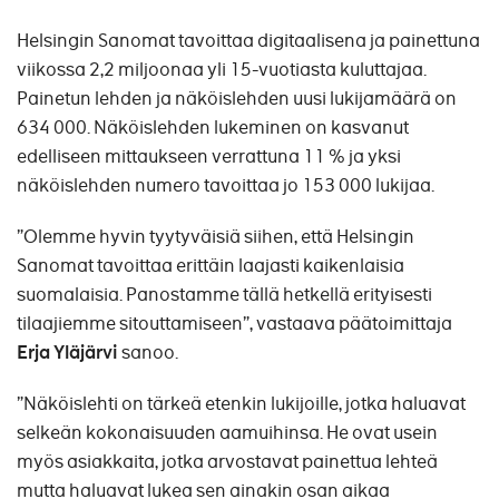
Helsingin Sanomat tavoittaa digitaalisena ja painettuna
viikossa 2,2 miljoonaa yli 15-vuotiasta kuluttajaa.
Painetun lehden ja näköislehden uusi lukijamäärä on
634 000. Näköislehden lukeminen on kasvanut
edelliseen mittaukseen verrattuna 11 % ja yksi
näköislehden numero tavoittaa jo 153 000 lukijaa.
”Olemme hyvin tyytyväisiä siihen, että Helsingin
Sanomat tavoittaa erittäin laajasti kaikenlaisia
suomalaisia. Panostamme tällä hetkellä erityisesti
tilaajiemme sitouttamiseen”, vastaava päätoimittaja
Erja Yläjärvi
sanoo.
”Näköislehti on tärkeä etenkin lukijoille, jotka haluavat
selkeän kokonaisuuden aamuihinsa. He ovat usein
myös asiakkaita, jotka arvostavat painettua lehteä
mutta haluavat lukea sen ainakin osan aikaa