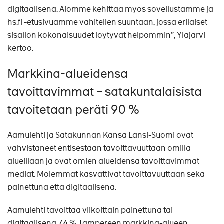
digitaalisena. Aiomme kehittää myös sovellustamme ja
hs.fi -etusivuamme vähitellen suuntaan, jossa erilaiset
sisällön kokonaisuudet löytyvät helpommin”, Yläjärvi
kertoo.
Markkina-alueidensa
tavoittavimmat – satakuntalaisista
tavoitetaan peräti 90 %
Aamulehti ja Satakunnan Kansa Länsi-Suomi ovat
vahvistaneet entisestään tavoittavuuttaan omilla
alueillaan ja ovat omien alueidensa tavoittavimmat
mediat. Molemmat kasvattivat tavoittavuuttaan sekä
painettuna että digitaalisena.
Aamulehti tavoittaa viikoittain painettuna tai
digitaalisena 74 % Tampereen markkina-alueen