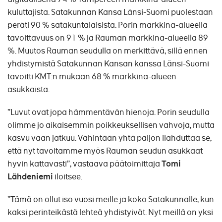
kuluttajista. Satakunnan Kansa Länsi-Suomi puolestaan
peräti 90 % satakuntalaisista. Porin markkina-alueella
tavoittavuus on 91 % ja Rauman markkina-alueella 89
%. Muutos Rauman seudulla on merkittävä, sillä ennen
yhdistymistä Satakunnan Kansan kanssa Länsi-Suomi
tavoitti KMT:n mukaan 68 % markkina-alueen
asukkaista.
”Luvut ovat jopa hämmentävän hienoja. Porin seudulla
olimme jo aikaisemmin poikkeuksellisen vahvoja, mutta
kasvu vaan jatkuu. Vähintään yhtä paljon ilahduttaa se,
että nyt tavoitamme myös Rauman seudun asukkaat
hyvin kattavasti”, vastaava päätoimittaja
Tomi
Lähdeniemi
iloitsee.
”Tämä on ollut iso vuosi meille ja koko Satakunnalle, kun
kaksi perinteikästä lehteä yhdistyivät. Nyt meillä on yksi