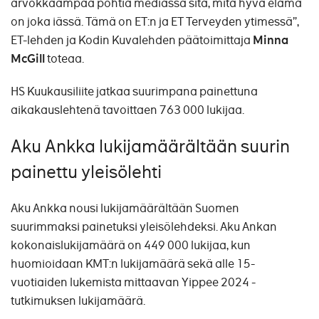
arvokkaampaa pohtia mediassa sitä, mitä hyvä elämä
on joka iässä. Tämä on ET:n ja ET Terveyden ytimessä”,
ET-lehden ja Kodin Kuvalehden päätoimittaja
Minna
McGill
toteaa.
HS Kuukausiliite jatkaa suurimpana painettuna
aikakauslehtenä tavoittaen 763 000 lukijaa.
Aku Ankka lukijamäärältään suurin
painettu yleisölehti
Aku Ankka nousi lukijamäärältään Suomen
suurimmaksi painetuksi yleisölehdeksi. Aku Ankan
kokonaislukijamäärä on 449 000 lukijaa, kun
huomioidaan KMT:n lukijamäärä sekä alle 15-
vuotiaiden lukemista mittaavan Yippee 2024 -
tutkimuksen lukijamäärä.