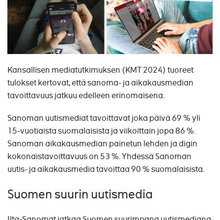
Kansallisen mediatutkimuksen (KMT 2024) tuoreet
tulokset kertovat, että sanoma- ja aikakausmedian
tavoittavuus jatkuu edelleen erinomaisena.
Sanoman uutismediat tavoittavat joka päivä 69 % yli
15-vuotiaista suomalaisista ja viikoittain jopa 86 %.
Sanoman aikakausmedian painetun lehden ja digin
kokonaistavoittavuus on 53 %. Yhdessä Sanoman
uutis- ja aikakausmedia tavoittaa 90 % suomalaisista.
Suomen suurin uutismedia
Ilta-Sanomat jatkaa Suomen suurimpana uutismediana.