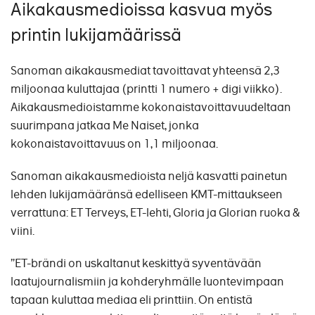
Aikakausmedioissa kasvua myös
printin lukijamäärissä
Sanoman aikakausmediat tavoittavat yhteensä 2,3
miljoonaa kuluttajaa (printti 1 numero + digi viikko).
Aikakausmedioistamme kokonaistavoittavuudeltaan
suurimpana jatkaa Me Naiset, jonka
kokonaistavoittavuus on 1,1 miljoonaa.
Sanoman aikakausmedioista neljä kasvatti painetun
lehden lukijamääränsä edelliseen KMT-mittaukseen
verrattuna: ET Terveys, ET-lehti, Gloria ja Glorian ruoka &
viini.
”ET-brändi on uskaltanut keskittyä syventävään
laatujournalismiin ja kohderyhmälle luontevimpaan
tapaan kuluttaa mediaa eli printtiin. On entistä