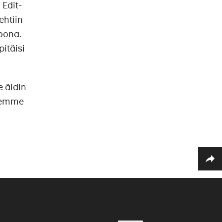
 Edit-
ehtiin
soona.
itäisi
 äidin
llemme