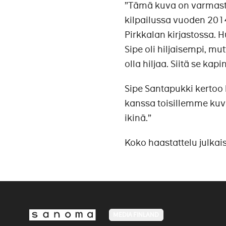
”Tämä kuva on varmasti s
kilpailussa vuoden 2014
Pirkkalan kirjastossa. 
Sipe oli hiljaisempi, m
olla hiljaa. Siitä se kapi
Sipe Santapukki kert
kanssa toisillemme ku
ikinä.”
Koko haastattelu julka
MEDIA FINLAND