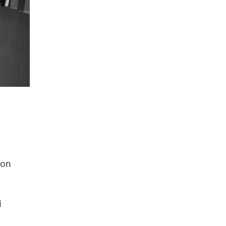
n
 on
i