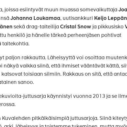
a, joissa esiintyvät muun muassa somevaikuttaja
Joa
tinsä
Johanna Loukamaa
, uutisankkuri
Keijo Leppä
pänen
sekä drag-taiteilija
Cristal Snow
ja pikkusisko
V
ettu henkilö ja hänelle tärkeä perheenjäsen pohtivat
taitekohtia.
t paljon rakkautta. Läheisyyttä voi osoittaa muutenk
 näkyä vaikka siinä, että ihmiset vääntävät kättä, si
katsovat toisiaan silmiin. Rakkaus on sitä, että anta
matainen sanoo.
uvioita-juttusarja käynnistyi vuonna 2013 ja se ilm
erossa.
 Kuvalehden pitkäikäisimpiä juttusarjoja. Siinä kiteyt
, arki, läheisyys ja toistemme tukeminen, mutta myö