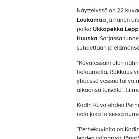
Näyttelyssä on 22 kuva
Loukamaa
ja hänen äi
poika
Ukkopekka Lep
Huuska
. Sarjassa tunn
suhdettaan ja elämänsä 
”Kuvatessani olen nähny
halaamalla. Rakkaus voi
yhdessä vessaa tai vain 
aikaansa toiselle”, Lii
Kodin Kuvalehden Perhek
noin joka toisessa num
”Perhekuvioita on Kodin
lehden ydinarvot: lämpö