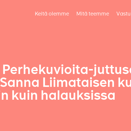
Keitä olemme
Mitä teemme
Vastu
Perhekuvioita-juttus
– Sanna Liimataisen k
n kuin halauksissa