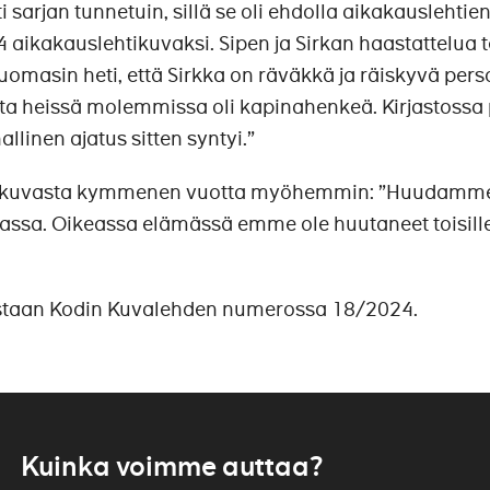
arjan tunnetuin, sillä se oli ehdolla aikakauslehtien
 aikakauslehtikuvaksi. Sipen ja Sirkan haastattelua t
Huomasin heti, että Sirkka on räväkkä ja räiskyvä per
utta heissä molemmissa oli kapinahenkeä. Kirjastossa p
nallinen ajatus sitten syntyi.”
oo kuvasta kymmenen vuotta myöhemmin: ”Huudamme
vassa. Oikeassa elämässä emme ole huutaneet toisi
istaan Kodin Kuvalehden numerossa 18/2024.
Kuinka voimme auttaa?