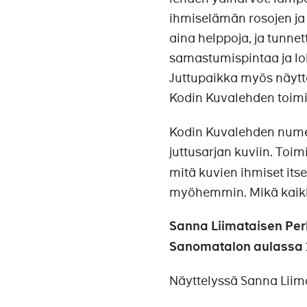
ihmiselämän rosojen ja
aina helppoja, ja tunnet
samastumispintaa ja loh
Juttupaikka myös näyttä
Kodin Kuvalehden toim
Kodin Kuvalehden numer
juttusarjan kuviin. Toim
mitä kuvien ihmiset its
myöhemmin. Mikä kaikk
Sanna Liimataisen Per
Sanomatalon aulassa 2
Näyttelyssä Sanna Liim