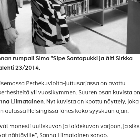
nan rumpali Simo ”Sipe Santapukki ja äiti Sirkka
alehti 23/2014.
isemassa Perhekuvioita-juttusarjassa on avattu
perhesiteitä yli vuosikymmen. Suuren osan kuvista o
nna Liimatainen
. Nyt kuvista on koottu näyttely, joka
 aulassa Helsingissä lähes koko syyskuun ajan.
vät monesti uutiskuvan ja taidekuvan varjoon, ja siks
at nähtäville”, Sanna Liimatainen sanoo.