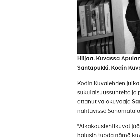
Hiljaa. Kuvassa Apulan
Santapukki, Kodin Kuv
Kodin Kuvalehden julka
sukulaisuussuhteita ja 
ottanut valokuvaaja
Sa
nähtävissä Sanomatalon
”Aikakauslehtikuvat jää
halusin tuoda nämä kuv