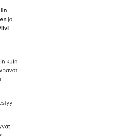
lin
nen
ja
iivi
in kuin
ivoavat
a
estyy
yvät
s