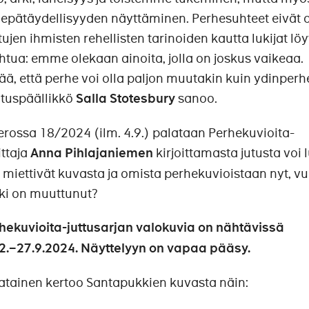
 epätäydellisyyden näyttäminen. Perhesuhteet eivät 
tujen ihmisten rehellisten tarinoiden kautta lukijat lö
tua: emme olekaan ainoita, jolla on joskus vaikeaa.
ä, että perhe voi olla paljon muutakin kuin ydinperhe
ituspäällikkö
Salla Stotesbury
sanoo.
ossa 18/2024 (ilm. 4.9.) palataan Perhekuvioita-
ittaja
Anna Pihlajaniemen
kirjoittamasta jutusta voi 
e miettivät kuvasta ja omista perhekuvioistaan nyt, v
i on muuttunut?
hekuvioita-juttusarjan valokuvia on nähtävissä
.–27.9.2024. Näyttelyyn on vapaa pääsy.
atainen kertoo Santapukkien kuvasta näin: