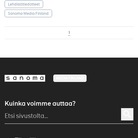
Lehdistötiedotteet
Sanoma Media Finland
1
MEDIA FINLAND
Kuinka voimme auttaa?