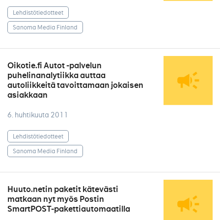
Lehdistötiedotteet
Sanoma Media Finland
Oikotie.fi Autot -palvelun
puhelinanalytiikka auttaa
autoliikkeitä tavoittamaan jokaisen
asiakkaan
6. huhtikuuta 2011
Lehdistötiedotteet
Sanoma Media Finland
Huuto.netin paketit kätevästi
matkaan nyt myös Postin
SmartPOST-pakettiautomaatilla