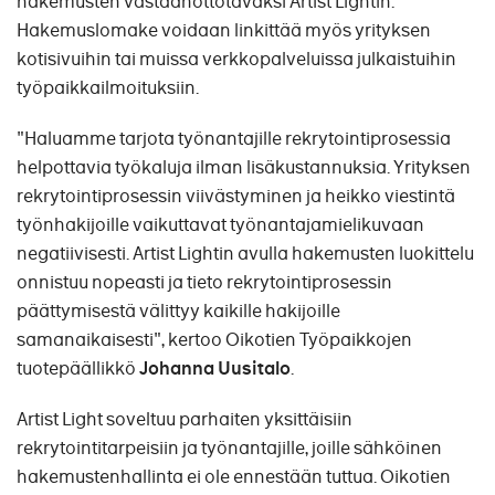
hakemusten vastaanottotavaksi Artist Lightin.
Hakemuslomake voidaan linkittää myös yrityksen
kotisivuihin tai muissa verkkopalveluissa julkaistuihin
työpaikkailmoituksiin.
"Haluamme tarjota työnantajille rekrytointiprosessia
helpottavia työkaluja ilman lisäkustannuksia. Yrityksen
rekrytointiprosessin viivästyminen ja heikko viestintä
työnhakijoille vaikuttavat työnantajamielikuvaan
negatiivisesti. Artist Lightin avulla hakemusten luokittelu
onnistuu nopeasti ja tieto rekrytointiprosessin
päättymisestä välittyy kaikille hakijoille
samanaikaisesti", kertoo Oikotien Työpaikkojen
tuotepäällikkö
Johanna Uusitalo
.
Artist Light soveltuu parhaiten yksittäisiin
rekrytointitarpeisiin ja työnantajille, joille sähköinen
hakemustenhallinta ei ole ennestään tuttua. Oikotien