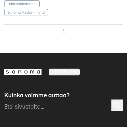
Lehdistötiedotteet
Sanoma Media Finland
1
MEDIA FINLAND
Kuinka voimme auttaa?