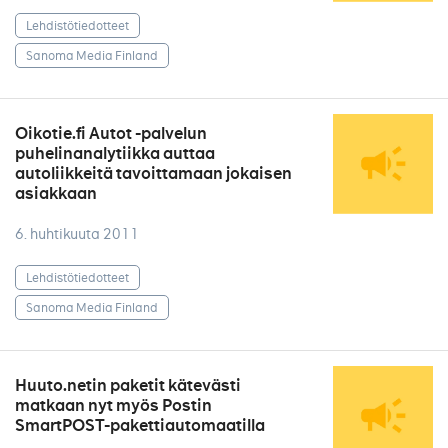
Lehdistötiedotteet
Sanoma Media Finland
Oikotie.fi Autot -palvelun
puhelinanalytiikka auttaa
autoliikkeitä tavoittamaan jokaisen
asiakkaan
6. huhtikuuta 2011
Lehdistötiedotteet
Sanoma Media Finland
Huuto.netin paketit kätevästi
matkaan nyt myös Postin
SmartPOST-pakettiautomaatilla