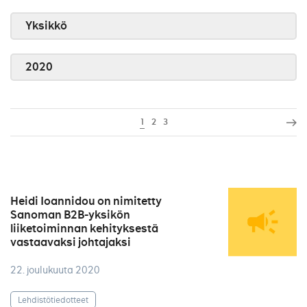
Yksikkö
2020
1
2
3
Heidi Ioannidou on nimitetty
Sanoman B2B-yksikön
liiketoiminnan kehityksestä
vastaavaksi johtajaksi
22. joulukuuta 2020
Lehdistötiedotteet