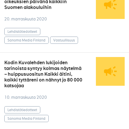
oikeuksien päivänä kaikkiin
Suomen alakouluihin
20. marraskuuta 2020
Lehdistötiedotteet
Sanoma Media Finland
Vastuullisuus
Kodin Kuvalehden lukijoiden
tarinoista syntyy kolmas näytelmä
– huippusuositun Kaikki äitini,
kaikki tyttäreni on nähnyt jo 80 000
katsojaa
10. marraskuuta 2020
Lehdistötiedotteet
Sanoma Media Finland