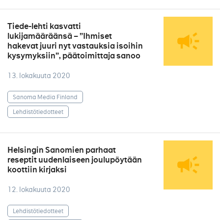
Tiede-lehti kasvatti
lukijamääräänsä – ”Ihmiset
hakevat juuri nyt vastauksia isoihin
kysymyksiin”, päätoimittaja sanoo
13. lokakuuta 2020
Sanoma Media Finland
Lehdistötiedotteet
Helsingin Sanomien parhaat
reseptit uudenlaiseen joulupöytään
koottiin kirjaksi
12. lokakuuta 2020
Lehdistötiedotteet