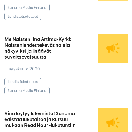
Sanoma Media Finland
Lehdistötiedotteet
Me Naisten Iina Artima-Kyrki:
Naistenlehdet tekevät naisia
näkyviksi ja lisäävät
suvaitsevaisuutta
1. syyskuuta 2020
Lehdistötiedotteet
Sanoma Media Finland
Aina löytyy lukemista! Sanoma
edistää lukutaitoa ja kutsuu
mukaan Read Hour -lukutuntiin