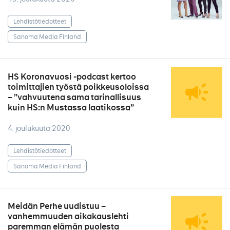
Lehdistötiedotteet
Sanoma Media Finland
HS Koronavuosi -podcast kertoo
toimittajien työstä poikkeusoloissa
– ”vahvuutena sama tarinallisuus
kuin HS:n Mustassa laatikossa”
4. joulukuuta 2020
Lehdistötiedotteet
Sanoma Media Finland
Meidän Perhe uudistuu –
vanhemmuuden aikakauslehti
paremman elämän puolesta