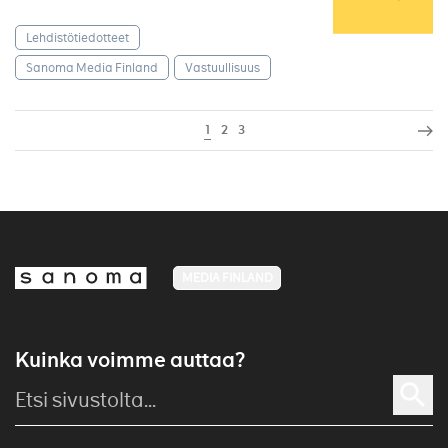
Lehdistötiedotteet
Sanoma Media Finland
Vastuullisuus
1
2
3
MEDIA FINLAND
Kuinka voimme auttaa?