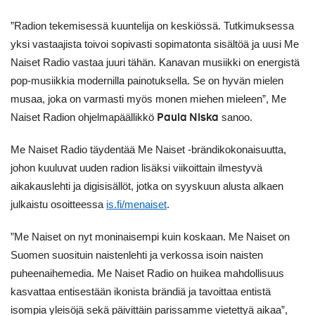
”Radion tekemisessä kuuntelija on keskiössä. Tutkimuksessa
yksi vastaajista toivoi sopivasti sopimatonta sisältöä ja uusi Me
Naiset Radio vastaa juuri tähän. Kanavan musiikki on energistä
pop-musiikkia modernilla painotuksella. Se on hyvän mielen
musaa, joka on varmasti myös monen miehen mieleen
”
, Me
Paula Niska
Naiset Radion ohjelmapäällikkö
sanoo.
Me Naiset Radio täydentää Me Naiset -brändikokonaisuutta,
johon kuuluvat uuden radion lisäksi viikoittain ilmestyvä
aikakauslehti ja digisisällöt, jotka on syyskuun alusta alkaen
julkaistu osoitteessa
is.fi/menaiset
.
”Me Naiset on nyt moninaisempi kuin koskaan. Me Naiset on
Suomen suosituin naistenlehti ja verkossa isoin naisten
puheenaihemedia. Me Naiset Radio on huikea mahdollisuus
kasvattaa entisestään ikonista brändiä ja tavoittaa entistä
isompia yleisöjä sekä päivittäin parissamme vietettyä aikaa”,