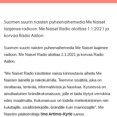
Suomen suurin naisten puheenaihemedia Me Naiset
laajenee radioon. Me Naiset Radio aloittaa 1.1.2021 ja
korvaa Radio Aallon.
Suomen suurin naisten puheenaihemedia Me Naiset laajenee
radioon. Me Naiset Radio aloittaa 1.1.2021 ja korvaa Radio
Aallon.
”Me Naiset Radio käsittelee naisia kiinnostavia aiheita Me
Naisten äänellä ja näkökulmilla. Teemme sisältöä, joka on
oivaltavaa, terävää, informatiivista ja hauskaa. Kyseessä on
ainutlaatuinen brändikokonaisuus, jolle ei taida löytyä verrokkia
edes maailmalta. Kokonaisuus on todella mielenkiintoinen niin
kuluttajille, sisällöntekijöille, brändille kuin mainostajille”, Me
Iina Artima-Kyrki
Naisten päätoimittaja
sanoo.