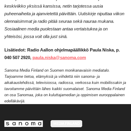
keskiviikko yksissä kansissa, netin tarjotessa uusia
puheenaiheita ja ajanvietettä päivittäin. Uutiskirje niputtaa viikon
olennaisimmat ja radio pitää seuraa sekä nauraa mukana.
Sosiaalinen media puolestaan antaa vertaistukea ja on
yhteisösi, jossa voit olla just sinä.
Lisätiedot: Radio Aallon ohjelmapäällikkö Paula Niska, p.
040 507 2920,
paula.niska@sanoma.com
Sanoma Media Finland on Suomen monikanavaisin mediatalo.
Tarjoamme tietoa, elämyksiä ja viihdettä niin sanoma- ja
aikakauslehdissä, televisiossa, radiossa, verkossa kuin mobiilissakin ja
tavoitamme päivittäin lähes kaikki suomalaiset. Sanoma Media Finland
on osa Sanomaa, joka on kuluttajamedian ja oppimisen eurooppalainen
edelläkävijä.
MEDIA FINLAND