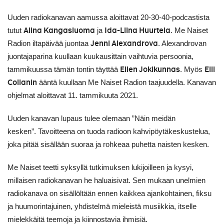
Uuden radiokanavan aamussa aloittavat 20-30-40-podcastista
Alina Kangasluoma
Ida-Liina Huurtela
tutut
ja
. Me Naiset
Jenni Alexandrova
Radion iltapäivää juontaa
.
Alexandrovan
juontajaparina kuullaan kuukausittain vaihtuvia persoonia,
Ellen Jokikunnas
Elli
tammikuussa tämän tontin täyttää
. Myös
Collanin
ääntä kuullaan Me Naiset Radion taajuudella. Kanavan
ohjelmat aloittavat 11. tammikuuta 2021.
Uuden kanavan lupaus tulee olemaan ”Näin meidän
kesken”. Tavoitteena on tuoda radioon kahvipöytäkeskustelua,
joka pitää sisällään suoraa ja rohkeaa puhetta naisten kesken.
Me Naiset teetti syksyllä tutkimuksen lukijoilleen ja kysyi,
millaisen radiokanavan he haluaisivat. Sen mukaan unelmien
radiokanava on sisällöltään ennen kaikkea ajankohtainen, fiksu
ja huumorintajuinen, yhdistelmä mieleistä musiikkia, itselle
mielekkäitä teemoja ja kiinnostavia ihmisiä.