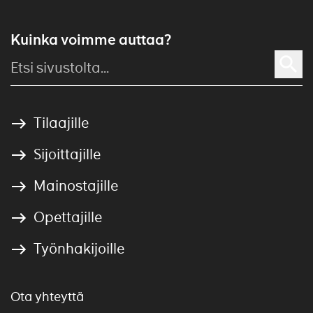
Kuinka voimme auttaa?
Tilaajille
Sijoittajille
Mainostajille
Opettajille
Työnhakijoille
Ota yhteyttä