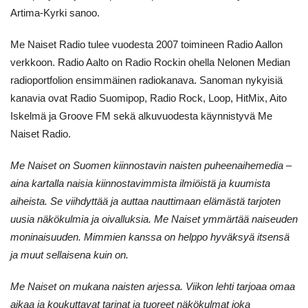
Artima-Kyrki sanoo.
Me Naiset Radio tulee vuodesta 2007 toimineen Radio Aallon
verkkoon. Radio Aalto on Radio Rockin ohella Nelonen Median
radioportfolion ensimmäinen radiokanava. Sanoman nykyisiä
kanavia ovat Radio Suomipop, Radio Rock, Loop, HitMix, Aito
Iskelmä ja Groove FM sekä alkuvuodesta käynnistyvä Me
Naiset Radio.
Me Naiset on Suomen kiinnostavin naisten puheenaihemedia –
aina kartalla naisia kiinnostavimmista ilmiöistä ja kuumista
aiheista. Se viihdyttää ja auttaa nauttimaan elämästä tarjoten
uusia näkökulmia ja oivalluksia. Me Naiset ymmärtää naiseuden
moninaisuuden. Mimmien kanssa on helppo hyväksyä itsensä
ja muut sellaisena kuin on.
Me Naiset on mukana naisten arjessa. Viikon lehti tarjoaa omaa
aikaa ja koukuttavat tarinat ja tuoreet näkökulmat joka