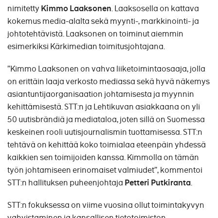
nimitetty
Kimmo Laaksonen
. Laaksosella on kattava
kokemus media-alalta sekä myynti-, markkinointi- ja
johtotehtävistä. Laaksonen on toiminut aiemmin
esimerkiksi Kärkimedian toimitusjohtajana.
”Kimmo Laaksonen on vahva liiketoimintaosaaja, jolla
on erittäin laaja verkosto mediassa sekä hyvä näkemys
asiantuntijaorganisaation johtamisesta ja myynnin
kehittämisestä. STT:n ja Lehtikuvan asiakkaana on yli
50 uutisbrändiä ja mediataloa, joten sillä on Suomessa
keskeinen rooli uutisjournalismin tuottamisessa. STT:n
tehtävä on kehittää koko toimialaa eteenpäin yhdessä
kaikkien sen toimijoiden kanssa. Kimmolla on tämän
työn johtamiseen erinomaiset valmiudet”, kommentoi
STT:n hallituksen puheenjohtaja
Petteri Putkiranta
.
STT:n fokuksessa on viime vuosina ollut toimintakyvyn
vahvistaminen ja kansallisen tietotoimiston