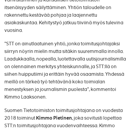
itsenäisyyden säilyttäminen. Yhtiön taloudelle on
rakennettu kestävää pohjaa ja laajennettu
asiakaskuntaa. Kehitystyö jatkuu tiiviinä myös tulevina
vuosina.
”STT on ainutlaatuinen yhtiö, jonka toimitusjohtajaksi
siirryn nöyrin mielin mutta sitäkin suuremmalla innolla.
Laadukkaalla, nopealla, luotettavalla uutisjournalismilla
on olennainen merkitys yhteiskunnalle, ja STT:llä on
siihen huipputiimi ja erittäin hyvää osaamista. Yhdessä
meillä on tärkeä työ tehtävänä koko toimialan
menestyksen ja journalismin puolesta”, kommentoi
Kimmo Laaksonen.
Suomen Tietotoimiston toimitusjohtajana on vuodesta
2018 toiminut
Kimmo Pietinen
, joka sovitusti lopettaa
STT:n toimitusjohtajana vuodenvaihteessa. Kimmo