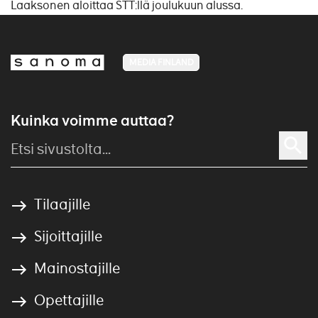
Laaksonen aloittaa STT:llä joulukuun alussa.
MEDIA FINLAND
Kuinka voimme auttaa?
Tilaajille
Sijoittajille
Mainostajille
Opettajille