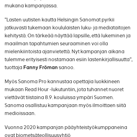
mukana kampanjassa.
”Lasten uutisten kautta Helsingin Sanomat pyrkii
jatkuvasti tukemaan koululaisten luku- ja mediataitojen
kehitystä. On tärkeää näyttää lapsille, että lukeminen ja
maailman tapahtumien seuraaminen voi olla
mielenkiintoista ajanvietettä. Nyt kampanjan aikana
tulemme erityisesti nostamaan esiin lastenkirjallisuutta”,
tuottaja
Fanny Fröman
sanoo.
Myös Sanoma Pro kannustaa opettajia luokkineen
mukaan Read Hour -lukutuntiin, jota tuhannet nuoret
viettävät tiistaina 8.9. kouluissa ympäri Suomen.
Sanoma osallistuu kampanjaan myös ilmoittaen siitä
medioissaan.
Vuonna 2020 kampanjan pääyhteistyökumppaneina
ovat biometsäteollisuusyhtiö