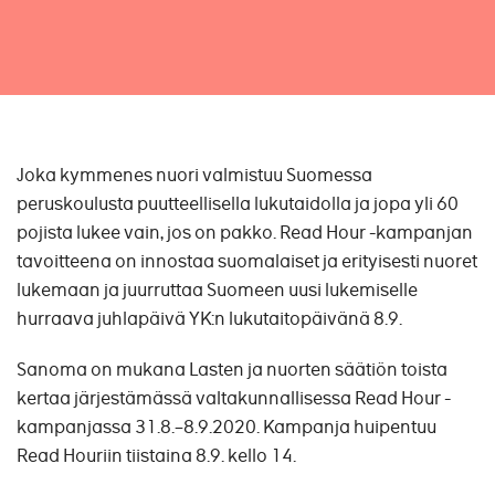
Joka kymmenes nuori valmistuu Suomessa
peruskoulusta puutteellisella lukutaidolla ja jopa yli 60
pojista lukee vain, jos on pakko. Read Hour -kampanjan
tavoitteena on innostaa suomalaiset ja erityisesti nuoret
lukemaan ja juurruttaa Suomeen uusi lukemiselle
hurraava juhlapäivä YK:n lukutaitopäivänä 8.9.
Sanoma on mukana Lasten ja nuorten säätiön toista
kertaa järjestämässä valtakunnallisessa Read Hour -
kampanjassa 31.8.–8.9.2020. Kampanja huipentuu
Read Houriin tiistaina 8.9. kello 14. ​