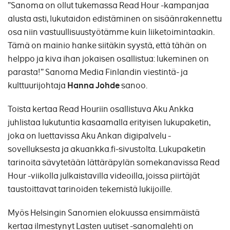
”Sanoma on ollut tukemassa Read Hour -kampanjaa
alusta asti, lukutaidon edistäminen on sisäänrakennettu
osa niin vastuullisuustyötämme kuin liiketoimintaakin.
Tämä on mainio hanke siitäkin syystä, että tähän on
helppo ja kiva ihan jokaisen osallistua: lukeminen on
parasta!” Sanoma Media Finlandin viestintä- ja
kulttuurijohtaja
Hanna Johde
sanoo.
Toista kertaa Read Houriin osallistuva Aku Ankka
juhlistaa lukutuntia kasaamalla erityisen lukupaketin,
joka on luettavissa Aku Ankan digipalvelu -
sovelluksesta ja akuankka.fi-sivustolta. Lukupaketin
tarinoita sävytetään lättäräpylän somekanavissa Read
Hour -viikolla julkaistavilla videoilla, joissa piirtäjät
taustoittavat tarinoiden tekemistä lukijoille.
Myös Helsingin Sanomien elokuussa ensimmäistä
kertaa ilmestynyt Lasten uutiset -sanomalehti on