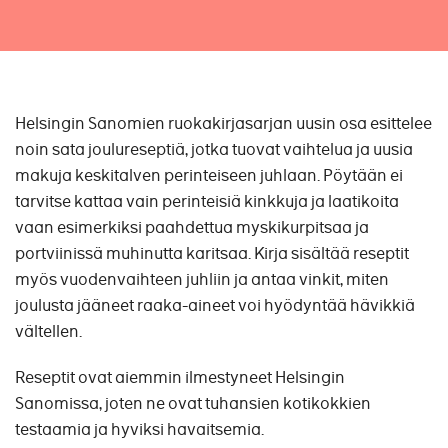
Helsingin Sanomien ruokakirjasarjan uusin osa esittelee
noin sata joulureseptiä, jotka tuovat vaihtelua ja uusia
makuja keskitalven perinteiseen juhlaan. Pöytään ei
tarvitse kattaa vain perinteisiä kinkkuja ja laatikoita
vaan esimerkiksi paahdettua myskikurpitsaa ja
portviinissä muhinutta karitsaa. Kirja sisältää reseptit
myös vuodenvaihteen juhliin ja antaa vinkit, miten
joulusta jääneet raaka-aineet voi hyödyntää hävikkiä
vältellen.
Reseptit ovat aiemmin ilmestyneet Helsingin
Sanomissa, joten ne ovat tuhansien kotikokkien
testaamia ja hyviksi havaitsemia.