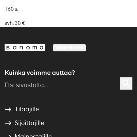
160 s.
svh. 30 €
MEDIA FINLAND
Kuinka voimme auttaa?
Tilaajille
Sijoittajille
Mainostajille