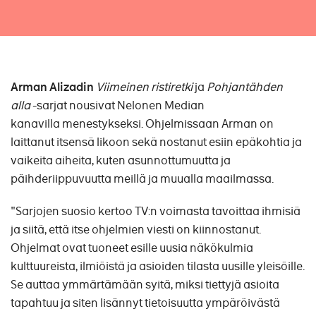
Arman Alizadin
Viimeinen ristiretki
ja
Pohjantähden
alla
-sarjat nousivat Nelonen Median
kanavilla menestykseksi. Ohjelmissaan Arman on
laittanut itsensä likoon sekä nostanut esiin epäkohtia ja
vaikeita aiheita, kuten asunnottumuutta ja
päihderiippuvuutta meillä ja muualla maailmassa.
"Sarjojen suosio kertoo TV:n voimasta tavoittaa ihmisiä
ja siitä, että itse ohjelmien viesti on kiinnostanut.
Ohjelmat ovat tuoneet esille uusia näkökulmia
kulttuureista, ilmiöistä ja asioiden tilasta uusille yleisöille.
Se auttaa ymmärtämään syitä, miksi tiettyjä asioita
tapahtuu ja siten lisännyt tietoisuutta ympäröivästä