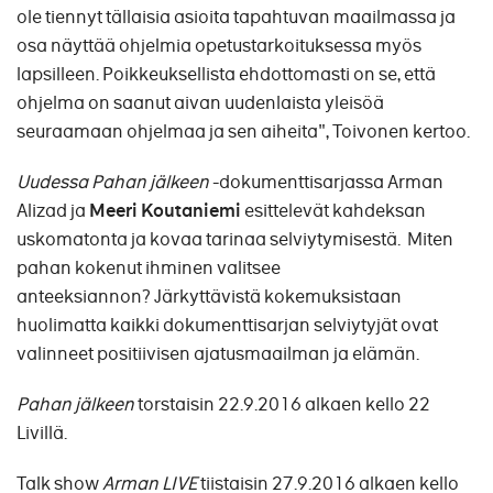
ole tiennyt tällaisia asioita tapahtuvan maailmassa ja
osa näyttää ohjelmia opetustarkoituksessa myös
lapsilleen. Poikkeuksellista ehdottomasti on se, että
ohjelma on saanut aivan uudenlaista yleisöä
seuraamaan ohjelmaa ja sen aiheita", Toivonen kertoo.
Uudessa Pahan jälkeen
-dokumenttisarjassa Arman
Alizad ja
Meeri Koutaniemi
esittelevät kahdeksan
uskomatonta ja kovaa tarinaa selviytymisestä. Miten
pahan kokenut ihminen valitsee
anteeksiannon? Järkyttävistä kokemuksistaan
huolimatta kaikki dokumenttisarjan selviytyjät ovat
valinneet positiivisen ajatusmaailman ja elämän.
Pahan jälkeen
torstaisin 22.9.2016 alkaen kello 22
Livillä.
Talk show
Arman LIVE
tiistaisin 27.9.2016 alkaen kello