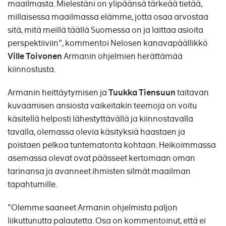
maailmasta. Mielestäni on ylipäänsä tärkeää tietää,
millaisessa maailmassa elämme, jotta osaa arvostaa
sitä, mitä meillä täällä Suomessa on ja laittaa asioita
perspektiiviin", kommentoi Nelosen kanavapäällikkö
Ville Toivonen
Armanin ohjelmien herättämää
kiinnostusta.
Armanin heittäytymisen ja
Tuukka Tiensuun
taitavan
kuvaamisen ansiosta vaikeitakin teemoja on voitu
käsitellä helposti lähestyttävällä ja kiinnostavalla
tavalla, olemassa olevia käsityksiä haastaen ja
poistaen pelkoa tuntematonta kohtaan. Heikoimmassa
asemassa olevat ovat päässeet kertomaan oman
tarinansa ja avanneet ihmisten silmät maailman
tapahtumille.
"Olemme saaneet Armanin ohjelmista paljon
liikuttunutta palautetta. Osa on kommentoinut, että ei