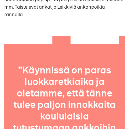
mm. Taistelevat ankat ja Leikkiviä ankanpoikia
rannalla.
”Käynnissä on paras
luokkaretkiaika ja
oletamme, että tänne
tulee paljon innokkaita
koululaisia
tutustumaan ankkoihin