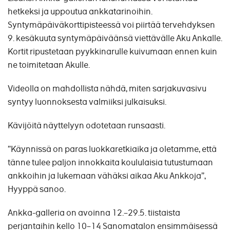
hetkeksi ja uppoutua ankkatarinoihin.
Syntymäpäiväkorttipisteessä voi piirtää tervehdyksen
9. kesäkuuta syntymäpäiväänsä viettävälle Aku Ankalle.
Kortit ripustetaan pyykkinarulle kuivumaan ennen kuin
ne toimitetaan Akulle.
Videolla on mahdollista nähdä, miten sarjakuvasivu
syntyy luonnoksesta valmiiksi julkaisuksi.
Kävijöitä näyttelyyn odotetaan runsaasti.
”Käynnissä on paras luokkaretkiaika ja oletamme, että
tänne tulee paljon innokkaita koululaisia tutustumaan
ankkoihin ja lukemaan vähäksi aikaa Aku Ankkoja”,
Hyyppä sanoo.
Ankka-galleria on avoinna 12.–29.5. tiistaista
perjantaihin kello 10–14 Sanomatalon ensimmäisessä