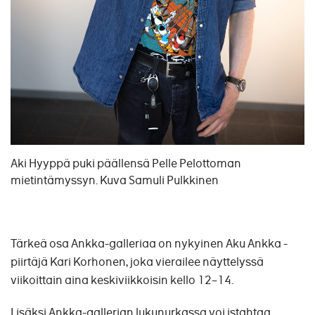
Aki Hyyppä puki päällensä Pelle Pelottoman
mietintämyssyn. Kuva Samuli Pulkkinen
Tärkeä osa Ankka-galleriaa on nykyinen Aku Ankka -
piirtäjä Kari Korhonen, joka vierailee näyttelyssä
viikoittain aina keskiviikkoisin kello 12–14.
Lisäksi Ankka-gallerian lukunurkassa voi istahtaa