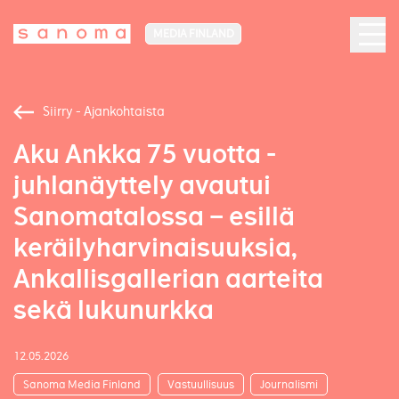
MEDIA FINLAND
Siirry - Ajankohtaista
Aku Ankka 75 vuotta -
juhlanäyttely avautui
Sanomatalossa – esillä
keräilyharvinaisuuksia,
Ankallisgallerian aarteita
sekä lukunurkka
12.05.2026
Sanoma Media Finland
Vastuullisuus
Journalismi