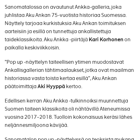
Sanomatalossa on avautunut Ankka-galleria, joka
juhlistaa Aku Ankan 75-vuotista historiaa Suomessa.
Näyttely tarjoaa kurkistuksia Aku Ankan toimituksen
aarteisiin ja esillä on tunnettuja ankallistettuja
taideklassikoita. Aku Ankka -piirtäjä
Kari Korhonen
on
paikalla keskiviikkoisin.
”Pop up -näyttelyn taiteellisen ytimen muodostavat
Ankallisgallerian tähtimaalaukset, jotka ovat maailman
historiassa vasta toista kertaa esillä”, Aku Ankan
päätoimittaja
Aki Hyyppä
kertoo.
Edellisen kerran Aku Ankka -tulkinnoiksi muunnettuja
Suomen taiteen klassikoita oli nähtävillä Ateneumissa
vuosina 2017–2018. Tuolloin kokonaisuus keräsi lähes
neljännesmiljoona kävijää.
Sanomatalon pop up -näyttelyssä on teoksista mukana