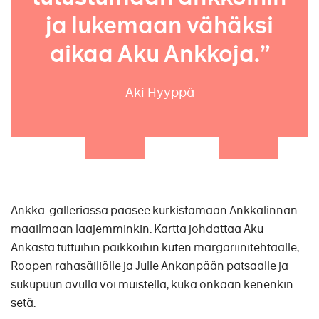
ja lukemaan vähäksi
aikaa Aku Ankkoja.”
Aki Hyyppä
Ankka-galleriassa pääsee kurkistamaan Ankkalinnan
maailmaan laajemminkin. Kartta johdattaa Aku
Ankasta tuttuihin paikkoihin kuten margariinitehtaalle,
Roopen rahasäiliölle ja Julle Ankanpään patsaalle ja
sukupuun avulla voi muistella, kuka onkaan kenenkin
setä.