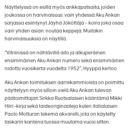
Näyttelyssä on esillä myös ankkapatsaita, joiden
joukossa on harvinaisuus: vain yhdessä Aku Ankan
sarjassa esiintynyt Jäyhä Jököttäjä – koira joka osaa
vain yhden asian: noutaa keppejä. Muitakin
harvinaisuuksia on näytillä.
”Vitriinissä on nähtävillä aito ja alkuperäinen
ensimmäinen Aku Ankan numero sekä ensimmäinen
nidottu vuosikerta vuodelta 1952”, Hyyppä kertoo.
Aku Ankan toimituksen aarrekammioista on poimittu
näyttelyyn myös silloin vielä Aku Ankan tulevan
päätoimittajan Sirkka Ruotsalaisen kääntämä Mikki
Hiiri -kirja sekä taideoriginaaleja kuten italialaisen
Paolo Motturan tekemä akvarelli, jota on käytetty
taskarin kantena tuossa muutama vuosi sitten.