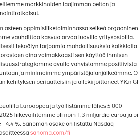
illemme markkinoiden laajimman peiton ja
ointiratkaisut.
sen asteen oppimisliiketoiminnassa selkeä orgaanine
me vauhdittaa kasvua arvoa luovilla yritysostoilla.
esti tekoälyn tarjoamia mahdollisuuksia kaikkialla
orostaen aina voimakkaasti sen käyttöä ihmisen
isuusstrategiamme avulla vahvistamme positiivista
kuntaan ja minimoimme ympäristöjalanjälkeämme. 
n kehityksen periaatteisiin ja allekirjoittaneet YK:n G
uolilla Eurooppaa ja työllistämme lähes 5 000
025 liikevaihtomme oli noin 1,3 miljardia euroa ja o
e 14,4 %. Sanoman osake on listattu Nasdaq
 osoitteessa
sanoma.com/fi