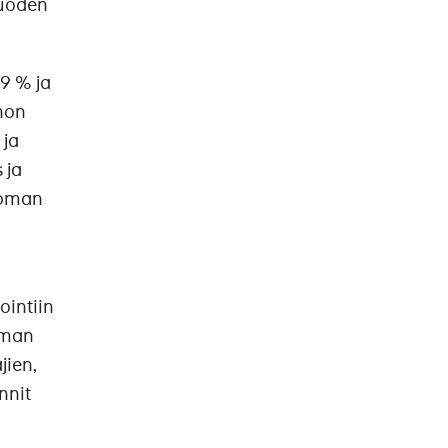
vuoden
9 % ja
inon
 ja
 ja
noman
intiin
oman
jien,
nnit