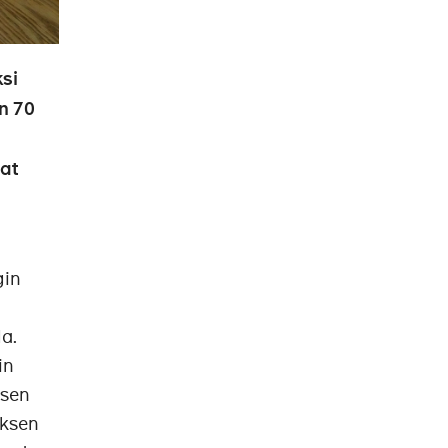
si
n 70
at
gin
la.
in
isen
uksen