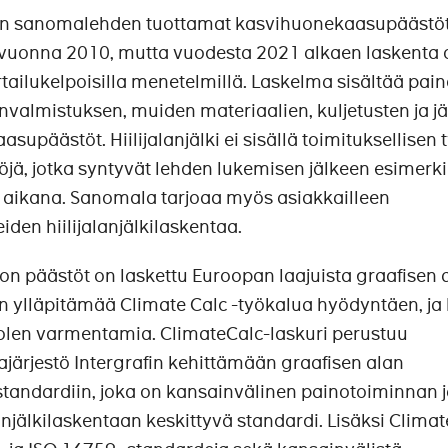
tun sanomalehden tuottamat kasvihuonekaasupäästö
vuonna 2010, mutta vuodesta 2021 alkaen laskenta 
rtailukelpoisilla menetelmillä. Laskelma sisältää pai
valmistuksen, muiden materiaalien, kuljetusten ja jä
supäästöt. Hiilijalanjälki ei sisällä toimituksellisen 
töjä, jotka syntyvät lehden lukemisen jälkeen esimerki
n aikana. Sanomala tarjoaa myös asiakkailleen
den hiilijalanjälkilaskentaa.
 päästöt on laskettu Euroopan laajuista graafisen a
:n ylläpitämää Climate Calc -työkalua hyödyntäen, ja 
len varmentamia. ClimateCalc-laskuri perustuu
järjestö Intergrafin kehittämään graafisen alan
tastandardiin, joka on kansainvälinen painotoiminnan 
anjälkilaskentaan keskittyvä standardi. Lisäksi Clima