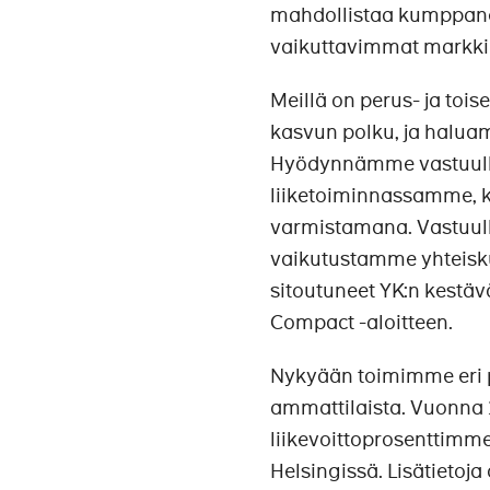
mahdollistaa kumppane
vaikuttavimmat markkin
Meillä on perus- ja toi
kasvun polku, ja haluam
Hyödynnämme vastuullis
liiketoiminnassamme, k
varmistamana. Vastuull
vaikutustamme yhteis
sitoutuneet YK:n kestävä
Compact -aloitteen.
Nykyään toimimme eri p
ammattilaista. Vuonna 2
liikevoittoprosenttimm
Helsingissä. Lisätietoja