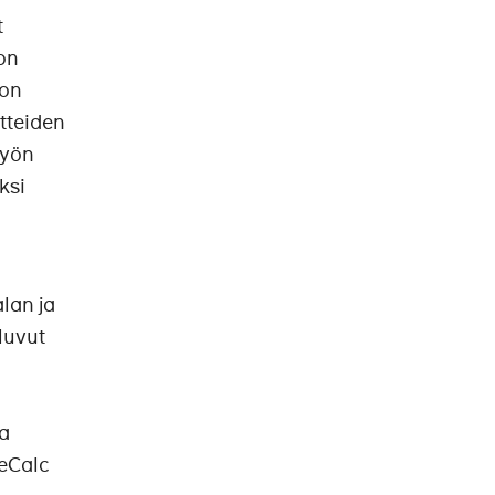
t
on
non
tteiden
työn
ksi
lan ja
luvut
ja
teCalc