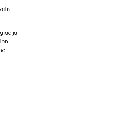
atin
giaa ja
ion
una