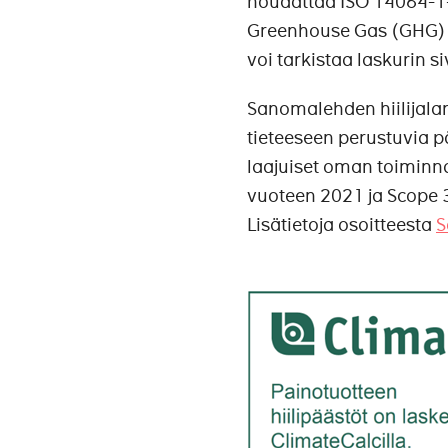
noudattaa ISO 14064-1-
Greenhouse Gas (GHG) P
voi tarkistaa laskurin si
Sanomalehden hiilijala
tieteeseen perustuvia 
laajuiset oman toiminna
vuoteen 2021 ja Scope 
Lisätietoja osoitteesta
S