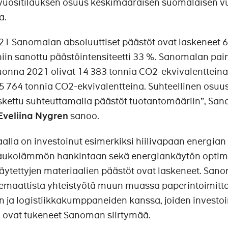
vuositilauksen osuus keskimääräisen suomalaisen 
a.
21 Sanomalan absoluuttiset päästöt ovat laskeneet 6
i niin sanottu päästöintensiteetti 33 %. Sanomalan pa
uonna 2021 olivat 14 383 tonnia CO2-ekvivalentteina
 764 tonnia CO2-ekvivalentteina. Suhteellinen osuus
kettu suhteuttamalla päästöt tuotantomääriin”, Sa
Eveliina Nygren
sanoo.
lla on investoinut esimerkiksi hiilivapaan energian
kaukolämmön hankintaan sekä energiankäytön optimo
käytettyjen materiaalien päästöt ovat laskeneet. San
temaattista yhteistyötä muun muassa paperintoimitta
en ja logistiikkakumppaneiden kanssa, joiden investoi
ovat tukeneet Sanoman siirtymää.