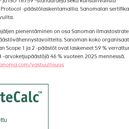
 ja ISO 16759 -standardeja sekä kansainvälistä
rotocol -päästölaskentamallia. Sanomalan sertifika
vuilta.
njäljen pienentäminen on osa Sanoman ilmastostrate
päästövähennystavoitteita. Sanoman koko organisaat
n Scope 1 ja 2 -päästöt ovat laskeneet 59 % verratt
3 -arvoketjupäästöjä 46 % vuoteen 2025 mennessä.
anoma.com/vastuullisuus