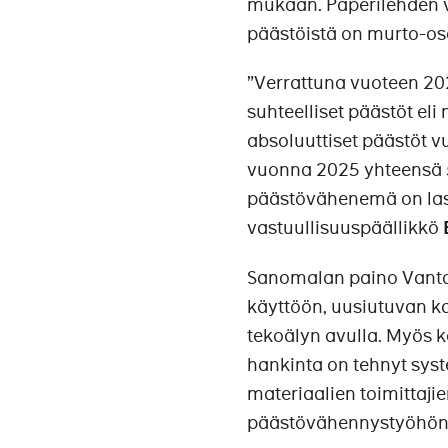
mukaan. Paperilehden 
päästöistä on murto-os
”Verrattuna vuoteen 20
suhteelliset päästöt el
absoluuttiset päästöt v
vuonna 2025 yhteensä 5
päästövähenemä on las
vastuullisuuspäällikkö
Sanomalan paino Vantaa
käyttöön, uusiutuvan 
tekoälyn avulla. Myös 
hankinta on tehnyt sys
materiaalien toimittaji
päästövähennystyöhön 