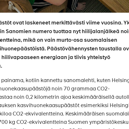
töt ovat laskeneet merkittävästi viime vuosina. Yk
gin Sanomien numero tuottaa nyt hiilijalanjälkeä noi
ntteina, mikä on vain murto-osa suomalaisen
ihuonepäästöistä. Päästövähennysten taustalla ov
iilivapaaseen energiaan ja tiivis yhteistyö
.
painama, kotiin kannettu sanomalehti, kuten Helsin
ihuonekaasupäästöjä noin 70 grammaa CO2-
astaa noin 0,2 kilometrin ajoa keskimääräisellä autol
auksen kasvihuonekaasupäästöt esimerkiksi Helsing
 kiloa CO2-ekvivalentteina. Keskimääräisen suomala
n 7 700 kg CO2-ekvivalentteina Suomen ympäristökesk