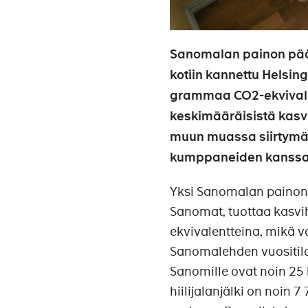
Sanomalan painon pääs
kotiin kannettu Helsin
grammaa CO2-ekvivale
keskimääräisistä kasv
muun muassa siirtymä h
kumppaneiden kanssa
Yksi Sanomalan painon 
Sanomat, tuottaa kasv
ekvivalentteina, mikä v
Sanomalehden vuositil
Sanomille ovat noin 25
hiilijalanjälki on noi