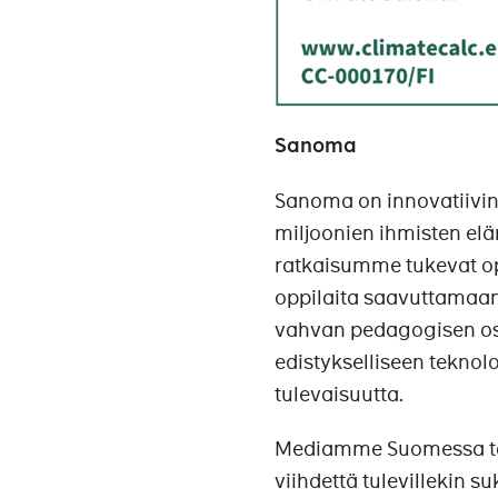
Sanoma
Sanoma on innovatiivine
miljoonien ihmisten el
ratkaisumme tukevat ope
oppilaita saavuttamaan
vahvan pedagogisen osa
edistykselliseen tekno
tulevaisuutta.
Mediamme Suomessa tar
viihdettä tulevillekin 