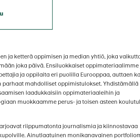
n ja ketterä oppimisen ja median yhtiö, joka vaikutt
ämään joka päivä. Ensiluokkaiset oppimateriaalimme j
ttajia ja oppilaita eri puolilla Eurooppaa, auttaen k
 parhaat mahdolliset oppimistulokset. Yhdistämällä
amisen laadukkaisiin oppimateriaaleihin ja
logiaan muokkaamme perus- ja toisen asteen koulut
joavat riippumatonta journalismia ja kiinnostavaa
sukupolville. Ainutlaatuinen monikanavainen portfoli