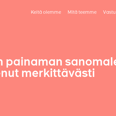
Keitä olemme
Mitä teemme
Vastu
n painaman sanomal
kenut merkittävästi