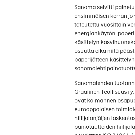
Sanoma selvitti paine
ensimmäisen kerran jo 
toteutettu vuosittain ve
energiankäytön, paperin
käsittelyn kasvihuonekaa
osuutta eikä niitä pääs
paperijätteen käsittely
sanomalehtipainotuottei
Sanomalehden tuotannon
Graafinen Teollisuus ry
ovat kolmannen osapuo
eurooppalaisen toimiala
hiilijalanjäljen lasken
painotuotteiden hiilijal