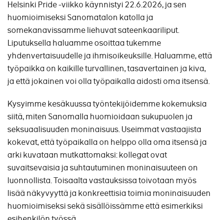
Helsinki Pride -viikko käynnistyi 22.6.2026, ja sen
huomioimiseksi Sanomatalon katolla ja
somekanavissamme liehuvat sateenkaariliput.
Liputuksella haluamme osoittaa tukemme
yhdenvertaisuudelle ja ihmisoikeuksille. Haluamme, että
työpaikka on kaikille turvallinen, tasavertainen ja kiva,
ja että jokainen voi olla työpaikalla aidosti oma itsensä.
Kysyimme kesäkuussa työntekijöidemme kokemuksia
siitä, miten Sanomalla huomioidaan sukupuolen ja
seksuaalisuuden moninaisuus. Useimmat vastaajista
kokevat, että työpaikalla on helppo olla oma itsensä ja
arki kuvataan mutkattomaksi: kollegat ovat
suvaitsevaisia ja suhtautuminen moninaisuuteen on
luonnollista. Toisaalta vastauksissa toivotaan myös
lisää näkyvyyttä ja konkreettisia toimia moninaisuuden
huomioimiseksi sekä sisällöissämme että esimerkiksi
esihenkilön työssä.