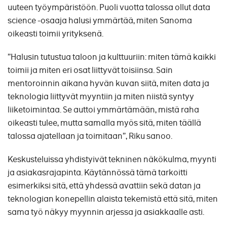
uuteen työympäristöön. Puoli vuotta talossa ollut data
science -osaaja halusi ymmärtää, miten Sanoma
oikeasti toimii yrityksenä.
”Halusin tutustua taloon ja kulttuuriin: miten tämä kaikki
toimii ja miten eri osat liittyvät toisiinsa. Sain
mentoroinnin aikana hyvän kuvan siitä, miten data ja
teknologia liittyvät myyntiin ja miten niistä syntyy
liiketoimintaa. Se auttoi ymmärtämään, mistä raha
oikeasti tulee, mutta samalla myös sitä, miten täällä
talossa ajatellaan ja toimitaan”, Riku sanoo.
Keskusteluissa yhdistyivät tekninen näkökulma, myynti
ja asiakasrajapinta. Käytännössä tämä tarkoitti
esimerkiksi sitä, että yhdessä avattiin sekä datan ja
teknologian konepellin alaista tekemistä että sitä, miten
sama työ näkyy myynnin arjessa ja asiakkaalle asti.