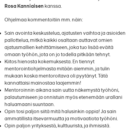
Rosa Kanniaisen
kanssa.
Ohjelmaa kommentoitiin mm. näin:
Sain avointa keskustelua, ajatusten vaihtoa ja asioiden
pallottelua, mitkä kaikki osaltaan auttavat omien
ajatusmallien kehittämiseen, joka tuo lisää eväitä
omaan työhön, jota on jo todella pitkään tehnyt.
Kiitos hienosta kokemuksesta. En tiennyt
mentorointiohjelmasta mitään aiemmin, ja tulin
mukaan koska mentoroitava oli pyytänyt. Tätä
kannattaisi mainostaa laajemmin!
Mentoroinnin aikana sain uutta näkemystä työhöni,
palautumiseen ja onnistuin myös etenemään urallani
haluamaani suuntaan.
Opin tosi paljon siitä mitä halusinkin oppia! Ja sain
ammatillista itsevarmuutta ja motivaatiota työhöni.
Opin paljon yrityksestä, kulttuurista, ja ihmisistä.