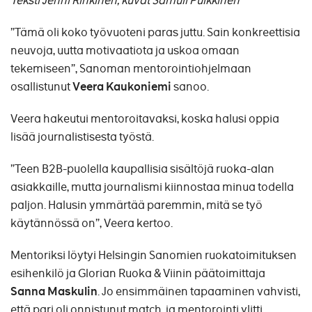
Teksti Jenni Rinkinen, kuvat Samuli Pulkkinen
”Tämä oli koko työvuoteni paras juttu. Sain konkreettisia
neuvoja, uutta motivaatiota ja uskoa omaan
tekemiseen”, Sanoman mentorointiohjelmaan
osallistunut
Veera Kaukoniemi
sanoo.
Veera hakeutui mentoroitavaksi, koska halusi oppia
lisää journalistisesta työstä.
”Teen B2B-puolella kaupallisia sisältöjä ruoka-alan
asiakkaille, mutta journalismi kiinnostaa minua todella
paljon. Halusin ymmärtää paremmin, mitä se työ
käytännössä on”, Veera kertoo.
Mentoriksi löytyi Helsingin Sanomien ruokatoimituksen
esihenkilö ja Glorian Ruoka & Viinin päätoimittaja
Sanna Maskulin
. Jo ensimmäinen tapaaminen vahvisti,
että pari oli onnistunut match, ja mentorointi ylitti