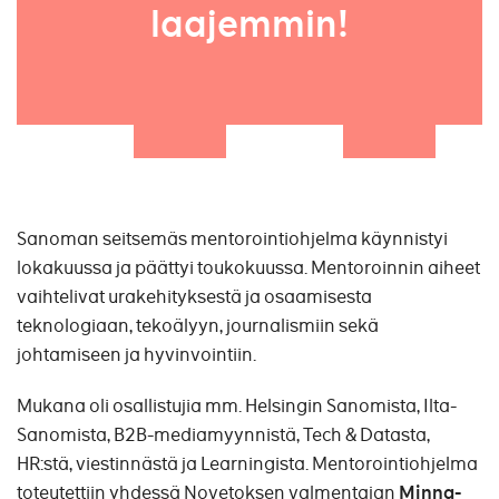
laajemmin!
Sanoman seitsemäs mentorointiohjelma käynnistyi
lokakuussa ja päättyi toukokuussa. Mentoroinnin aiheet
vaihtelivat urakehityksestä ja osaamisesta
teknologiaan, tekoälyyn, journalismiin sekä
johtamiseen ja hyvinvointiin.
Mukana oli osallistujia mm. Helsingin Sanomista, Ilta-
Sanomista, B2B-mediamyynnistä, Tech & Datasta,
HR:stä, viestinnästä ja Learningista. Mentorointiohjelma
toteutettiin yhdessä Novetoksen valmentajan
Minna-