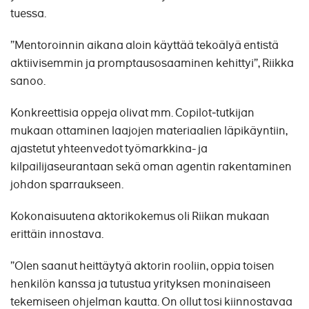
tuessa.
”Mentoroinnin aikana aloin käyttää tekoälyä entistä
aktiivisemmin ja promptausosaaminen kehittyi”, Riikka
sanoo.
Konkreettisia oppeja olivat mm. Copilot‑tutkijan
mukaan ottaminen laajojen materiaalien läpikäyntiin,
ajastetut yhteenvedot työmarkkina- ja
kilpailijaseurantaan sekä oman agentin rakentaminen
johdon sparraukseen.
Kokonaisuutena aktorikokemus oli Riikan mukaan
erittäin innostava.
”Olen saanut heittäytyä aktorin rooliin, oppia toisen
henkilön kanssa ja tutustua yrityksen moninaiseen
tekemiseen ohjelman kautta. On ollut tosi kiinnostavaa