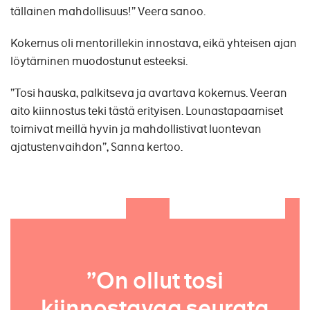
tällainen mahdollisuus!” Veera sanoo.
Kokemus oli mentorillekin innostava, eikä yhteisen ajan
löytäminen muodostunut esteeksi.
”Tosi hauska, palkitseva ja avartava kokemus. Veeran
aito kiinnostus teki tästä erityisen. Lounastapaamiset
toimivat meillä hyvin ja mahdollistivat luontevan
ajatustenvaihdon”, Sanna kertoo.
”On ollut tosi
kiinnostavaa seurata