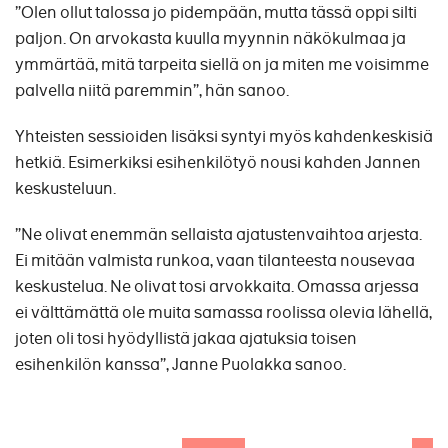
”Olen ollut talossa jo pidempään, mutta tässä oppi silti
paljon. On arvokasta kuulla myynnin näkökulmaa ja
ymmärtää, mitä tarpeita siellä on ja miten me voisimme
palvella niitä paremmin”, hän sanoo.
Yhteisten sessioiden lisäksi syntyi myös kahdenkeskisiä
hetkiä. Esimerkiksi esihenkilötyö nousi kahden Jannen
keskusteluun.
”Ne olivat enemmän sellaista ajatustenvaihtoa arjesta.
Ei mitään valmista runkoa, vaan tilanteesta nousevaa
keskustelua. Ne olivat tosi arvokkaita. Omassa arjessa
ei välttämättä ole muita samassa roolissa olevia lähellä,
joten oli tosi hyödyllistä jakaa ajatuksia toisen
esihenkilön kanssa”, Janne Puolakka sanoo.