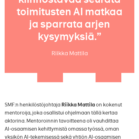
toimitusten AI matkaa
ja sparrata arjen
kysymyksiä.”
Riikka Mattila
SMF:n henkilöstöjohtaja
Riikka Mattila
on kokenut
mentoroija, joka osallistui ohjelmaan tällä kertaa
aktorina. Mentoroinnin tavoitteena oli vauhdittaa
AI‑osaamisen kehittymistä omassa työssä, oman
yksikön AI‑tekemisessä sekä yhtiön AI‑osaamisen