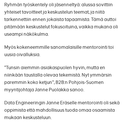
Ryhmän työskentely oli jäsenneltyä: alussa sovittiin
yhteiset tavoitteet ja keskustelun teemat, ja niitä
tarkennettiin ennen jokaista tapaamista. Tämä auttoi
pitämään keskustelut fokusoituina, vaikka mukana oli
useampi näkökulma.
Myös kokeneemmille sanomalaisille mentorointi toi
uusia oivalluksia.
”Tunsin aiemmin asiakaspuolen hyvin, mutta en
niinkään taustalla olevaa tekemistä. Nyt ymmärsin
paremmin koko ketjun”, B2B:n Pohjois-Suomen
myyntijohtaja Janne Puolakka sanoo.
Data Engineeringin Janne Eräselle mentorointi oli sekä
oppimista että mahdollisuus tuoda omaa osaamista
mukaan keskusteluun.