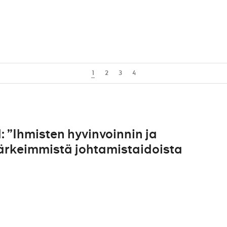
1
2
3
4
 ”Ihmisten hyvinvoinnin ja
tärkeimmistä johtamistaidoista