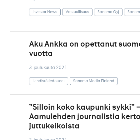
Investor News
Vastuullisuus
Sanoma Oyj
Sanoma
Aku Ankka on opettanut suoma
vuotta
3. joulukuuta 2021
Lehdistötiedotteet
Sanoma Media Finland
”Silloin koko kaupunki sykki”
Aamulehden journalistia kert
juttukeikoista
3. joulukuuta 2021