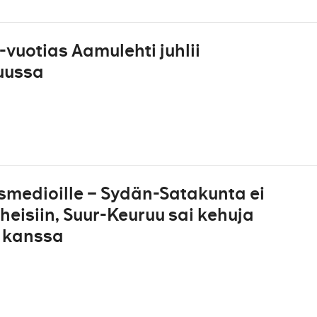
vuotias Aamulehti juhlii
kuussa
medioille – Sydän-Satakunta ei
heisiin, Suur-Keuruu sai kehuja
n kanssa