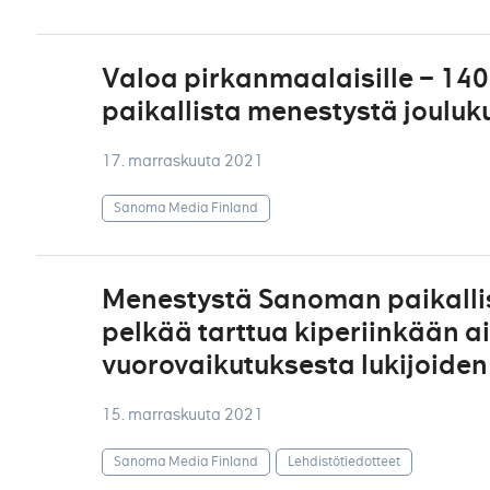
Valoa pirkanmaalaisille – 140-
paikallista menestystä joulu
17. marraskuuta 2021
Sanoma Media Finland
Menestystä Sanoman paikallis
pelkää tarttua kiperiinkään ai
vuorovaikutuksesta lukijoide
15. marraskuuta 2021
Sanoma Media Finland
Lehdistötiedotteet