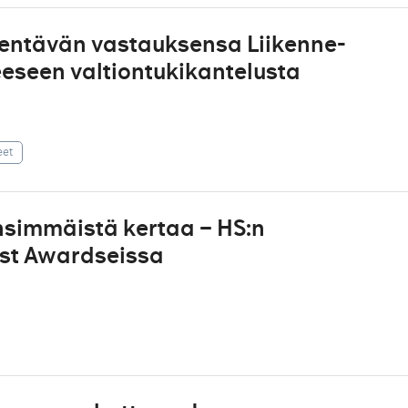
dentävän vastauksensa Liikenne-
eeseen valtiontukikantelusta
eet
simmäistä kertaa – HS:n
best Awardseissa