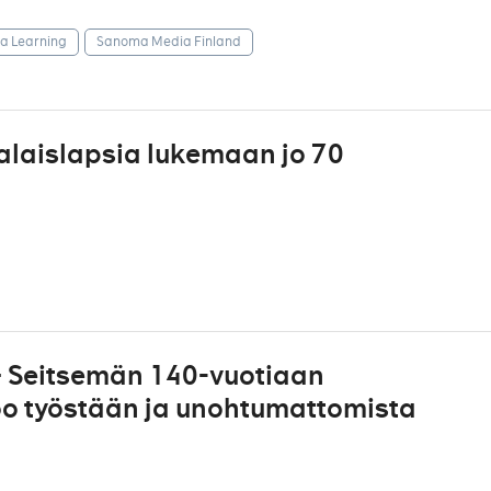
 Learning
Sanoma Media Finland
laislapsia lukemaan jo 70
 – Seitsemän 140-vuotiaan
oo työstään ja unohtumattomista