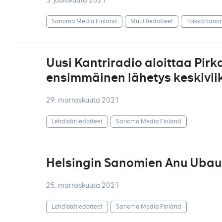
Sanoma Media Finland
Muut tiedotteet
Töissä Sano
Uusi Kantriradio aloittaa Pir
ensimmäinen lähetys keskiviik
29. marraskuuta 2021
Lehdistötiedotteet
Sanoma Media Finland
Helsingin Sanomien Anu Ubaud
25. marraskuuta 2021
Lehdistötiedotteet
Sanoma Media Finland