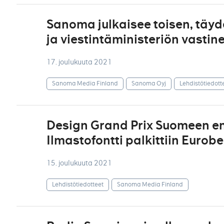
Sanoma julkaisee toisen, täy
ja viestintäministeriön vastin
17. joulukuuta 2021
Sanoma Media Finland
Sanoma Oyj
Lehdistötiedott
Design Grand Prix Suomeen en
Ilmastofontti palkittiin Euro
15. joulukuuta 2021
Lehdistötiedotteet
Sanoma Media Finland