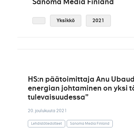
Sanoma Media Finland
Yksikkö
2021
HS:n päätoimittaja Anu Ubaud:
energian johtaminen on yksi 
tulevaisuudessa”
20. joulukuuta 2021
Lehdistötiedotteet
Sanoma Media Finland