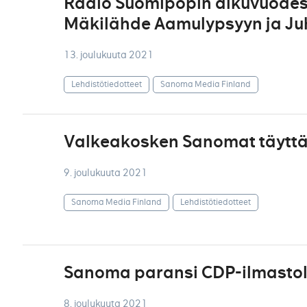
Radio Suomipopin alkuvuodes
Mäkilähde Aamulypsyyn ja Juh
13. joulukuuta 2021
Lehdistötiedotteet
Sanoma Media Finland
Valkeakosken Sanomat täyttä
9. joulukuuta 2021
Sanoma Media Finland
Lehdistötiedotteet
Sanoma paransi CDP-ilmastol
8. joulukuuta 2021