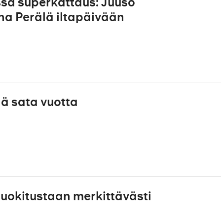
sa superkattaus: Juuso
a Perälä iltapäivään
ä sata vuotta
uokitustaan merkittävästi