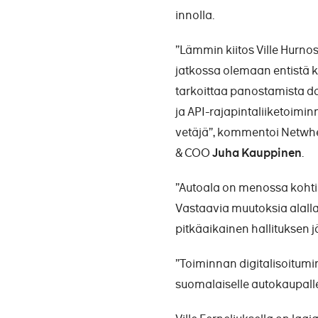
innolla.
”Lämmin kiitos Ville Hurno
jatkossa olemaan entistä 
tarkoittaa panostamista dat
ja API-rajapintaliiketoimin
vetäjä”, kommentoi Netwhe
& COO
Juha Kauppinen
.
”Autoala on menossa koht
Vastaavia muutoksia alalla
pitkäaikainen hallituksen jä
”Toiminnan digitalisoitumin
suomalaiselle autokaupalle.