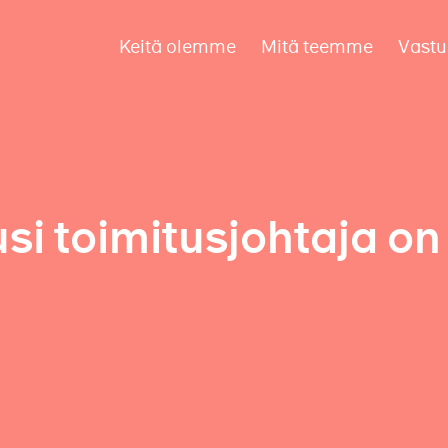
Keitä olemme
Mitä teemme
Vastu
i toimitusjohtaja on 