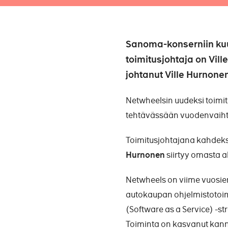
Sanoma-konserniin kuu
toimitusjohtaja on Vil
johtanut Ville Hurnonen 
Netwheelsin uudeksi toimit
tehtävässään vuodenvaihte
Toimitusjohtajana kahdeksa
Hurnonen
siirtyy omasta al
Netwheels on viime vuosi
autokaupan ohjelmistotoim
(Software as a Service) -str
Toiminta on kasvanut kanna