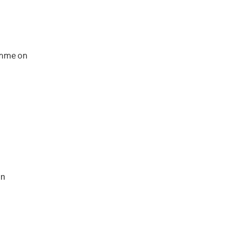
emme on
n
:n