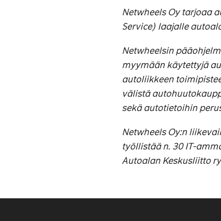
Netwheels Oy tarjoaa a
Service) laajalle autoa
Netwheelsin pääohjelmi
myymään käytettyjä auto
autoliikkeen toimipiste
välistä autohuutokaupp
sekä autotietoihin perus
Netwheels Oy:n liikevai
työllistää n. 30 IT-amm
Autoalan Keskusliitto r