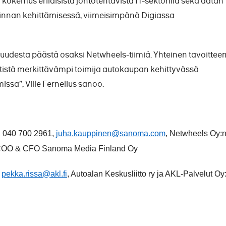
a kokemus erilaisista johtotehtävistä IT-sektorilla sekä datan
innan kehittämisessä, viimeisimpänä Digiassa
suudesta päästä osaksi Netwheels-tiimiä. Yhteinen tavoitte
tistä merkittävämpi toimija autokaupan kehittyvässä
ssä”, Ville Fernelius sanoo.
, 040 700 2961,
juha.kauppinen@sanoma.com
, Netwheels Oy:
, COO & CFO Sanoma Media Finland Oy
,
pekka.rissa@akl.fi
, Autoalan Keskusliitto ry ja AKL-Palvelut Oy