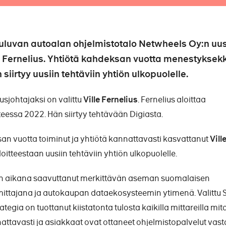
luvan autoalan ohjelmistotalo Netwheels Oy:n uus
le Fernelius. Yhtiötä kahdeksan vuotta menestyksek
siirtyy uusiin tehtäviin yhtiön ulkopuolelle.
usjohtajaksi on valittu
Ville Fernelius
. Fernelius aloittaa
essa 2022. Hän siirtyy tehtävään Digiasta.
n vuotta toiminut ja yhtiötä kannattavasti kasvattanut
Vill
oitteestaan uusiin tehtäviin yhtiön ulkopuolelle.
en aikana saavuttanut merkittävän aseman suomalaisen
ittajana ja autokaupan dataekosysteemin ytimenä. Valittu 
ategia on tuottanut kiistatonta tulosta kaikilla mittareilla mit
ttavasti ja asiakkaat ovat ottaneet ohjelmistopalvelut vas