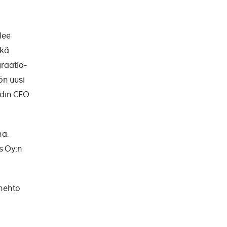
lee
ikä
graatio-
ön uusi
ndin CFO
na.
s Oy:n
inehto