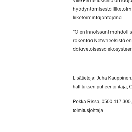
Ville Ferneliuksella on laaj
hyödyntämisestä liiketoim
liiketoimintajohtajana.
”Olen innoissani mahdolli
rakentaa Netwheelsistä en
datavetoisessa ekosysteemi
Lisätietoja: Juha Kauppinen
hallituksen puheenjohtaja
Pekka Rissa, 0500 417 300
toimitusjohtaja