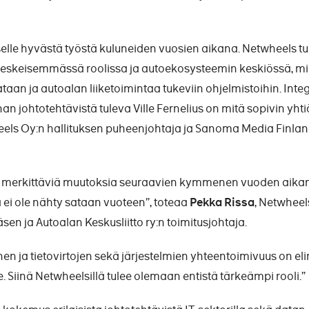
selle hyvästä työstä kuluneiden vuosien aikana. Netwheels tu
keskeisemmässä roolissa ja autoekosysteemin keskiössä, m
aan ja autoalan liiketoimintaa tukeviin ohjelmistoihin. Inte
nan johtotehtävistä tuleva Ville Fernelius on mitä sopivin yhti
els Oy:n hallituksen puheenjohtaja ja Sanoma Media Finla
i merkittäviä muutoksia seuraavien kymmenen vuoden aika
 ei ole nähty sataan vuoteen”, toteaa
Pekka Rissa
, Netwheel
sen ja Autoalan Keskusliitto ry:n toimitusjohtaja.
en ja tietovirtojen sekä järjestelmien yhteentoimivuus on el
 Siinä Netwheelsillä tulee olemaan entistä tärkeämpi rooli.”