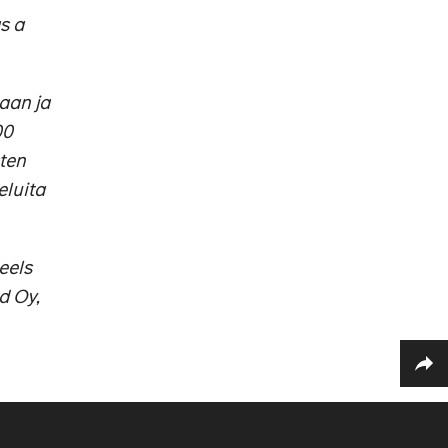
s a
aan ja
00
sten
eluita
eels
d Oy,