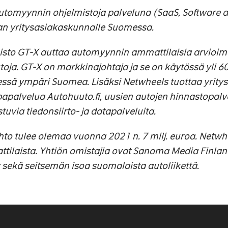
utomyynnin ohjelmistoja palveluna (SaaS, Software a
lan yritysasiakaskunnalle Suomessa.
sto GT-X auttaa automyynnin ammattilaisia arvioim
ja. GT-X on markkinajohtaja ja se on käytössä yli 6
essä ympäri Suomea. Lisäksi Netwheels tuottaa yrity
apalvelua Autohuuto.fi, uusien autojen hinnastopalv
tuvia tiedonsiirto- ja datapalveluita.
hto tulee olemaa vuonna 2021 n. 7 milj. euroa. Netwh
attilaista. Yhtiön omistajia ovat Sanoma Media Finlan
y sekä seitsemän isoa suomalaista autoliikettä.