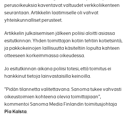
perusoikeuksia kaventavat valtuudet verkkoliikenteen
seurantaan. Artikkelin laatimiselle oli vahvat
yhteiskunnalliset perusteet.
Artikkelin julkaisemisen jälkeen poliisi aloitti asiassa
esitutkinnan. Yhden toimittajan kotiin tehtiin kotietsintä,
ja pakkokeinojen laillisuutta käsiteltiin lopulta kahteen
otteeseen korkeimmassa oikeudessa.
Jo esitutkinnan aikana poliisi totesi, että toimitus ei
hankkinut tietoja lainvastaisilla keinoilla.
”Pidän tilannetta valitettavana. Sanoma tukee vahvasti
oikeustoimien kohteena olevia toimittajiaan”,
kommentoi Sanoma Media Finlandin toimitusjohtaja
Pia Kalsta
.