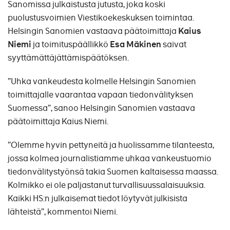
Sanomissa julkaistusta jutusta, joka koski
puolustusvoimien Viestikoekeskuksen toimintaa.
Helsingin Sanomien vastaava päätoimittaja
Kaius
Niemi
ja toimituspäällikkö
Esa Mäkinen
saivat
syyttämättäjättämispäätöksen.
”Uhka vankeudesta kolmelle Helsingin Sanomien
toimittajalle vaarantaa vapaan tiedonvälityksen
Suomessa”, sanoo Helsingin Sanomien vastaava
päätoimittaja Kaius Niemi.
”Olemme hyvin pettyneitä ja huolissamme tilanteesta,
jossa kolmea journalistiamme uhkaa vankeustuomio
tiedonvälitystyönsä takia Suomen kaltaisessa maassa.
Kolmikko ei ole paljastanut turvallisuussalaisuuksia.
Kaikki HS:n julkaisemat tiedot löytyvät julkisista
lähteistä”, kommentoi Niemi.