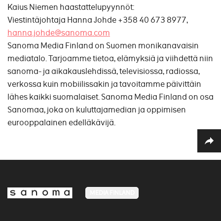
Kaius Niemen haastattelupyynnöt:
Viestintäjohtaja Hanna Johde +358 40 673 8977,
hanna.johde@sanoma.com
Sanoma Media Finland on Suomen monikanavaisin
mediatalo. Tarjoamme tietoa, elämyksiä ja viihdettä niin
sanoma- ja aikakauslehdissä, televisiossa, radiossa,
verkossa kuin mobiilissakin ja tavoitamme päivittäin
lähes kaikki suomalaiset. Sanoma Media Finland on osa
Sanomaa, joka on kuluttajamedian ja oppimisen
eurooppalainen edelläkävijä.
MEDIA FINLAND