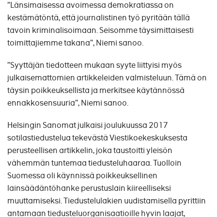
”Länsimaisessa avoimessa demokratiassa on
kestämätöntä, että journalistinen työ pyritään tällä
tavoin kriminalisoimaan. Seisomme täysimittaisesti
toimittajiemme takana”, Niemi sanoo.
”Syyttäjän tiedotteen mukaan syyte liittyisi myös
julkaisemattomien artikkeleiden valmisteluun. Tämä on
täysin poikkeuksellista ja merkitsee käytännössä
ennakkosensuuria”, Niemi sanoo.
Helsingin Sanomat julkaisi joulukuussa 2017
sotilastiedustelua tekevästä Viestikoekeskuksesta
perusteellisen artikkelin, joka taustoitti yleisön
vähemmän tuntemaa tiedusteluhaaraa. Tuolloin
Suomessa oli käynnissä poikkeuksellinen
lainsäädäntöhanke perustuslain kiireelliseksi
muuttamiseksi. Tiedustelulakien uudistamisella pyrittiin
antamaan tiedusteluorganisaatioille hyvin laajat,