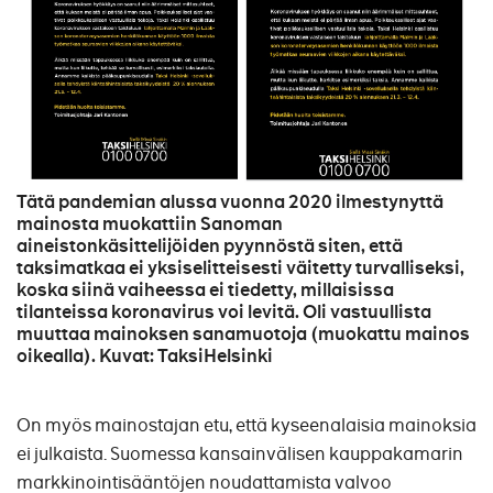
Tätä pandemian alussa vuonna 2020 ilmestynyttä
mainosta muokattiin Sanoman
aineistonkäsittelijöiden pyynnöstä siten, että
taksimatkaa ei yksiselitteisesti väitetty turvalliseksi,
koska siinä vaiheessa ei tiedetty, millaisissa
tilanteissa koronavirus voi levitä. Oli vastuullista
muuttaa mainoksen sanamuotoja (muokattu mainos
oikealla). Kuvat: TaksiHelsinki
On myös mainostajan etu, että kyseenalaisia mainoksia
ei julkaista. Suomessa kansainvälisen kauppakamarin
markkinointisääntöjen noudattamista valvoo