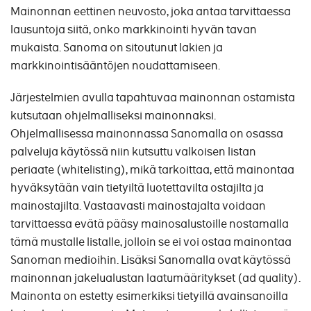
Mainonnan eettinen neuvosto, joka antaa tarvittaessa
lausuntoja siitä, onko markkinointi hyvän tavan
mukaista. Sanoma on sitoutunut lakien ja
markkinointisääntöjen noudattamiseen.
Järjestelmien avulla tapahtuvaa mainonnan ostamista
kutsutaan ohjelmalliseksi mainonnaksi.
Ohjelmallisessa mainonnassa Sanomalla on osassa
palveluja käytössä niin kutsuttu valkoisen listan
periaate (whitelisting), mikä tarkoittaa, että mainontaa
hyväksytään vain tietyiltä luotettavilta ostajilta ja
mainostajilta. Vastaavasti mainostajalta voidaan
tarvittaessa evätä pääsy mainosalustoille nostamalla
tämä mustalle listalle, jolloin se ei voi ostaa mainontaa
Sanoman medioihin. Lisäksi Sanomalla ovat käytössä
mainonnan jakelualustan laatumääritykset (ad quality).
Mainonta on estetty esimerkiksi tietyillä avainsanoilla