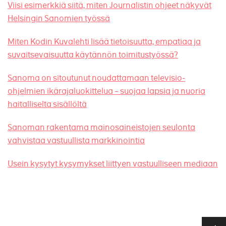
Viisi esimerkkiä siitä, miten Journalistin ohjeet näkyvät
Helsingin Sanomien työssä
Miten Kodin Kuvalehti lisää tietoisuutta, empatiaa ja
suvaitsevaisuutta käytännön toimitustyössä?
Sanoma on sitoutunut noudattamaan televisio-
ohjelmien ikärajaluokittelua – suojaa lapsia ja nuoria
haitalliselta sisällöltä
Sanoman rakentama mainosaineistojen seulonta
vahvistaa vastuullista markkinointia
Usein kysytyt kysymykset liittyen vastuulliseen mediaan