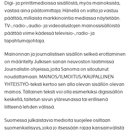
Digi- ja printtimedioissa sisällöstä, myös mainoksista,
vastaa aina päätoimittaja. Hänellä on valta ja vastuu
päättää, millaista markkinointia mediassa näytetään.
TV-, radio-, audio- ja videoalustojen mainossisällöistä
päättää viime kädessä televisio-, radio- ja
tapahtumajohtaja.
Mainonnan ja journalistisen sisällön selkeä erottaminen
on määritelty Julkisen sanan neuvoston laatimissa
Journalistin ohjeissa, joita Sanoma on sitoutunut
noudattamaan. MAINOS/ILMOITUS/KAUPALLINEN
YHTEISTYÖ-teksti kertoo sen alla olevan sisällön olevan
mainos. Tällainen teksti voi olla esimerkiksi digisisällön
keskellä, taitetun sivun yläreunassa tai erillisenä
liitteenä lehden välissä.
Suomessa julkaistavia medioita suojelee osiltaan
suomenkielisyys, joka jo itsessään rajaa kansainvälistä