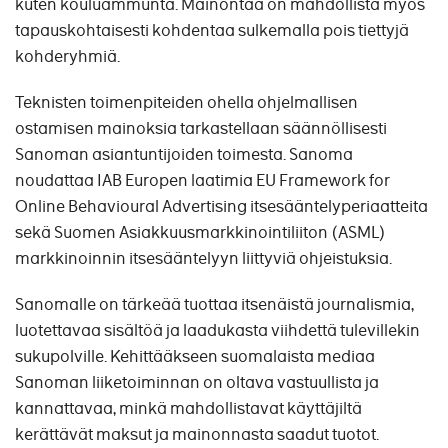
kuten kouluammunta. Mainontaa on mahdollista myös
tapauskohtaisesti kohdentaa sulkemalla pois tiettyjä
kohderyhmiä.
Teknisten toimenpiteiden ohella ohjelmallisen
ostamisen mainoksia tarkastellaan säännöllisesti
Sanoman asiantuntijoiden toimesta. Sanoma
noudattaa IAB Europen laatimia EU Framework for
Online Behavioural Advertising itsesääntelyperiaatteita
sekä Suomen Asiakkuusmarkkinointiliiton (ASML)
markkinoinnin itsesääntelyyn liittyviä ohjeistuksia.
Sanomalle on tärkeää tuottaa itsenäistä journalismia,
luotettavaa sisältöä ja laadukasta viihdettä tulevillekin
sukupolville. Kehittääkseen suomalaista mediaa
Sanoman liiketoiminnan on oltava vastuullista ja
kannattavaa, minkä mahdollistavat käyttäjiltä
kerättävät maksut ja mainonnasta saadut tuotot.