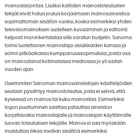
mainostarjontaa. Lisäksi kalliiden mainostoteutusten
tekijät eivät halua joutua korjaamaan mainosaineistoa
sopimattoman sisällön vuoksi, koska esimerkiksi yhden
televisiomainoksen uudelleen kuvaaminen ja editointi
helposti moninkertaistaa sille varatun budjetin. Sanoma
toimii luotettavien mainostaja-asiakkaiden kanssa ja
solmii pitkäaikaisia kumppanuussopimuksia, joista osa
on mainostanut kotimaisissa medioissa jo yli sadan
vuoden ajan.
Useimmiten Sanoman mainosaineistojen käsittelijöiden
seulaan pysähtyy mainostoteutus, josta ei selviä, että
kyseessä on mainos tai kuka mainostaa. Esimerkiksi
logon puuttuminen saattaa palauttaa aineiston
korjattavaksi mainostajalle ja mainostajan käyttämälle
luovan toteutuksen tekijälle. Mainos ei saa myöskään
muistuttaa liikaa median sisältöä esimerkiksi