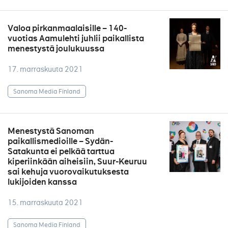
Valoa pirkanmaalaisille – 140-
vuotias Aamulehti juhlii paikallista
menestystä joulukuussa
17. marraskuuta 2021
Sanoma Media Finland
Menestystä Sanoman
paikallismedioille – Sydän-
Satakunta ei pelkää tarttua
kiperiinkään aiheisiin, Suur-Keuruu
sai kehuja vuorovaikutuksesta
lukijoiden kanssa
15. marraskuuta 2021
Sanoma Media Finland