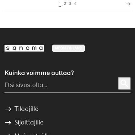
1
2
3
4
MEDIA FINLAND
Kuinka voimme auttaa?
Tilaajille
Sijoittajille