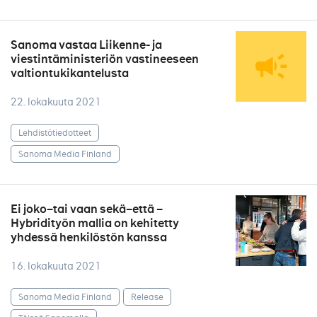
Sanoma vastaa Liikenne- ja
viestintäministeriön vastineeseen
valtiontukikantelusta
22. lokakuuta 2021
Lehdistötiedotteet
Sanoma Media Finland
Ei joko–tai vaan sekä–että –
Hybridityön mallia on kehitetty
yhdessä henkilöstön kanssa
16. lokakuuta 2021
Sanoma Media Finland
Release