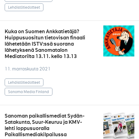
Lehdistötiedotteet
Kuka on Suomen Ankkatietäjä?
Huippusuositun tietovisan finaali
lähetetään ISTV:ssä suorana
lähetyksenä Sanomatalon
Mediatorilta 13.11. kello 13.13
11. marraskuuta 2021
Lehdistötiedotteet
Sanoma Media Finland
Sanoman paikallismediat Sydän-
Satakunta, Suur-Keuruu ja KMV-
lehti loppusuoralla
Paikallismediakilpailussa