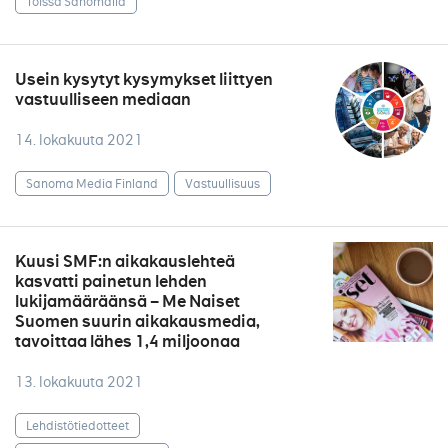
Töissä Sanomalla
Usein kysytyt kysymykset liittyen
vastuulliseen mediaan
14. lokakuuta 2021
Sanoma Media Finland
Vastuullisuus
Kuusi SMF:n aikakauslehteä
kasvatti painetun lehden
lukijamääräänsä – Me Naiset
Suomen suurin aikakausmedia,
tavoittaa lähes 1,4 miljoonaa
13. lokakuuta 2021
Lehdistötiedotteet