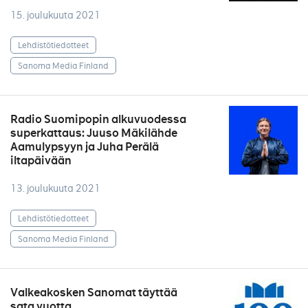
15. joulukuuta 2021
Lehdistötiedotteet
Sanoma Media Finland
Radio Suomipopin alkuvuodessa
superkattaus: Juuso Mäkilähde
Aamulypsyyn ja Juha Perälä
iltapäivään
13. joulukuuta 2021
Lehdistötiedotteet
Sanoma Media Finland
Valkeakosken Sanomat täyttää
sata vuotta