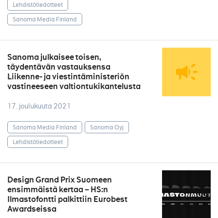
Lehdistötiedotteet
Sanoma Media Finland
Sanoma julkaisee toisen,
täydentävän vastauksensa
Liikenne- ja viestintäministeriön
vastineeseen valtiontukikantelusta
17. joulukuuta 2021
Sanoma Media Finland
Sanoma Oyj
Lehdistötiedotteet
Design Grand Prix Suomeen
ensimmäistä kertaa – HS:n
Ilmastofontti palkittiin Eurobest
Awardseissa