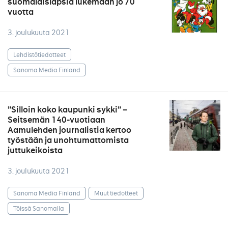
suomalaislapsia lukemaan jo 70
vuotta
3. joulukuuta 2021
Lehdistötiedotteet
Sanoma Media Finland
”Silloin koko kaupunki sykki” –
Seitsemän 140-vuotiaan
Aamulehden journalistia kertoo
työstään ja unohtumattomista
juttukeikoista
3. joulukuuta 2021
Sanoma Media Finland
Muut tiedotteet
Töissä Sanomalla