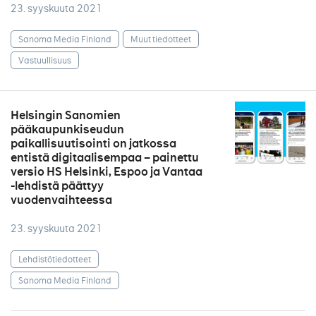
23. syyskuuta 2021
Sanoma Media Finland
Muut tiedotteet
Vastuullisuus
Helsingin Sanomien
pääkaupunkiseudun
paikallisuutisointi on jatkossa
entistä digitaalisempaa – painettu
versio HS Helsinki, Espoo ja Vantaa
-lehdistä päättyy
vuodenvaihteessa
23. syyskuuta 2021
Lehdistötiedotteet
Sanoma Media Finland