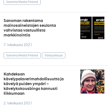
Sanoma Media Finland
Sanoman rakentama
mainosaineistojen seulonta
vahvistaa vastuullista
markkinointia
7. lokakuuta 2021
Sanoma Media Finland
Vastuullisuus
Kahdeksan
kävelypalaverimahdollisuutta ja
kävelyä puiden ympäri –
kävelykokousbingo kannusti
liikkumaan
2. lokakuuta 2021