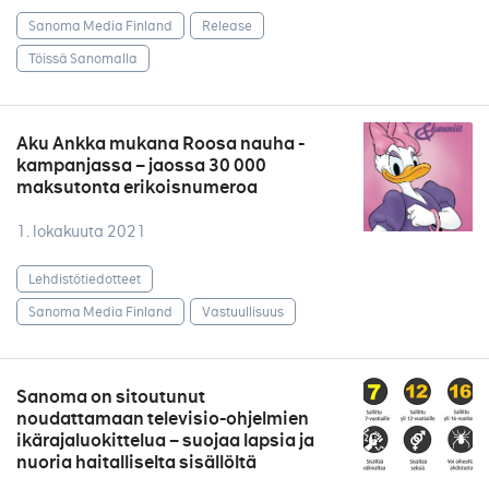
Sanoma Media Finland
Release
Töissä Sanomalla
Aku Ankka mukana Roosa nauha -
kampanjassa – jaossa 30 000
maksutonta erikoisnumeroa
1. lokakuuta 2021
Lehdistötiedotteet
Sanoma Media Finland
Vastuullisuus
Sanoma on sitoutunut
noudattamaan televisio-ohjelmien
ikärajaluokittelua – suojaa lapsia ja
nuoria haitalliselta sisällöltä