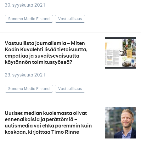
30. syyskuuta 2021
Sanoma Media Finland
Vastuullisuus
Vastuullista journalismia – Miten
Kodin Kuvalehti lisää tietoisuutta,
empatiaa ja suvaitsevaisuutta
käytännön toimitustyössä?
23. syyskuuta 2021
Sanoma Media Finland
Vastuullisuus
Uutiset median kuolemasta olivat
ennenaikaisia ja perättömiä –
uutismedia voi ehkä paremmin kuin
koskaan, kirjoittaa Timo Rinne