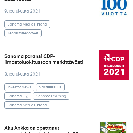
9. joulukuuta 2021
Sanoma Media Finland
Lehdistötiedotteet
Sanoma paransi CDP-
ilmastoluokitustaan merkittävästi
8. joulukuuta 2021
Investor News
Vastuullisuus
Sanoma Oyj
Sanoma Learning
Sanoma Media Finland
Aku Ankka on opettanut