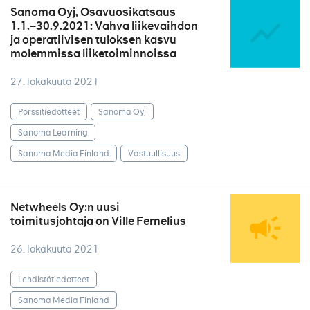
Sanoma Oyj, Osavuosikatsaus
1.1.–30.9.2021: Vahva liikevaihdon
ja operatiivisen tuloksen kasvu
molemmissa liiketoiminnoissa
27. lokakuuta 2021
Pörssitiedotteet
Sanoma Oyj
Sanoma Learning
Sanoma Media Finland
Vastuullisuus
Netwheels Oy:n uusi
toimitusjohtaja on Ville Fernelius
26. lokakuuta 2021
Lehdistötiedotteet
Sanoma Media Finland