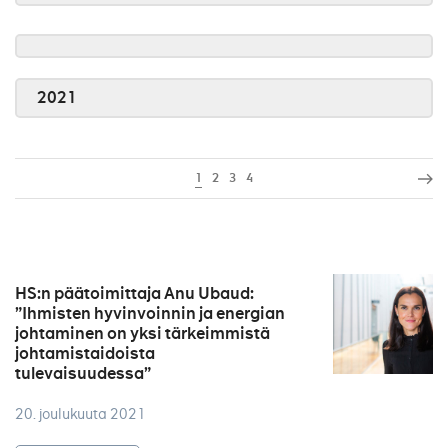
2021
1
2
3
4
HS:n päätoimittaja Anu Ubaud:
”Ihmisten hyvinvoinnin ja energian
johtaminen on yksi tärkeimmistä
johtamistaidoista
tulevaisuudessa”
20. joulukuuta 2021