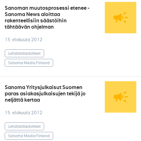
Sanoman muutosprosessi etenee -
Sanoma News aloittaa
rakenteellisiin säästöihin
tähtäävän ohjelman
15. elokuuta 2012
Lehdistötiedotteet
Sanoma Media Finland
Sanoma Yritysjulkaisut Suomen
paras asiakasjulkaisujen tekijä jo
neljättä kertaa
15. elokuuta 2012
Lehdistötiedotteet
Sanoma Media Finland