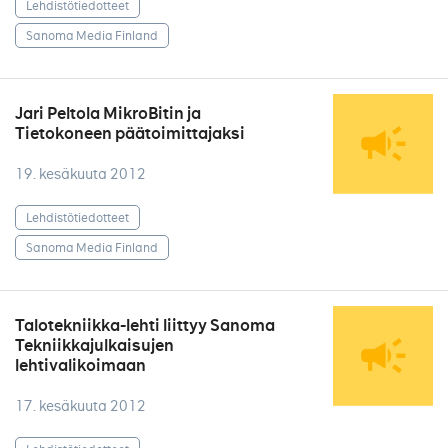
Lehdistötiedotteet
Sanoma Media Finland
Jari Peltola MikroBitin ja
Tietokoneen päätoimittajaksi
19. kesäkuuta 2012
Lehdistötiedotteet
Sanoma Media Finland
Talotekniikka-lehti liittyy Sanoma
Tekniikkajulkaisujen
lehtivalikoimaan
17. kesäkuuta 2012