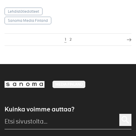
Lehdistötiedotteet
Sanoma Media Finland
1
2
MEDIA FINLAND
Kuinka voimme auttaa?