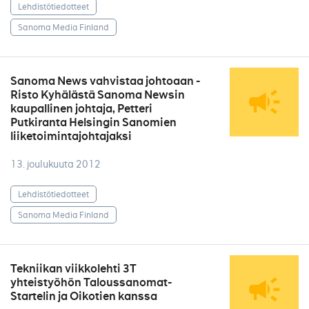
Lehdistötiedotteet
Sanoma Media Finland
Sanoma News vahvistaa johtoaan -
Risto Kyhälästä Sanoma Newsin
kaupallinen johtaja, Petteri
Putkiranta Helsingin Sanomien
liiketoimintajohtajaksi
13. joulukuuta 2012
Lehdistötiedotteet
Sanoma Media Finland
Tekniikan viikkolehti 3T
yhteistyöhön Taloussanomat-
Startelin ja Oikotien kanssa