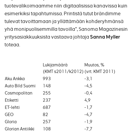
tuotevalikoimaamme niin digitaalisissa kanavissa kuin
esimerkiksi tapahtumissa. Printistä tutut brändimme
tulevat tavoittamaan ja yllättämään kohderyhmänsä
yhä monipuolisemmilla tavoilla”, Sanoma Magazinesin
yritysasiakkuuksista vastaava johtaja
Sanna Myller
toteaa.
Lukijamäärä
Muutos, %
(KMT s2011/k2012)
(vrt. KMT 2011)
Aku Ankka
993
-3,1
Auto Bild Suomi
148
-4,5
Cosmopolitan
255
-0,4
Etiketti
237
4,9
ET-lehti
687
-1,7
GEO
82
-4,7
Gloria
257
-1,9
Glorian Antiikki
108
-7,7