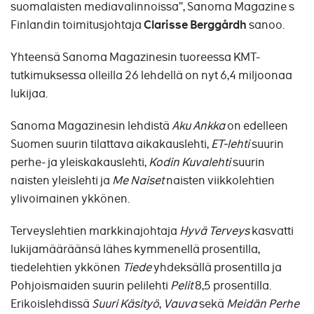
suomalaisten mediavalinnoissa”, Sanoma Magazine s
Finlandin toimitusjohtaja
Clarisse Berggårdh
sanoo.
Yhteensä Sanoma Magazinesin tuoreessa KMT-
tutkimuksessa olleilla 26 lehdellä on nyt 6,4 miljoonaa
lukijaa.
Sanoma Magazinesin lehdistä
Aku Ankka
on edelleen
Suomen suurin tilattava aikakauslehti,
ET-lehti
suurin
perhe- ja yleiskakauslehti,
Kodin Kuvalehti
suurin
naisten yleislehti ja
Me Naiset
naisten viikkolehtien
ylivoimainen ykkönen.
Terveyslehtien markkinajohtaja
Hyvä Terveys
kasvatti
lukijamääräänsä lähes kymmenellä prosentilla,
tiedelehtien ykkönen
Tiede
yhdeksällä prosentilla ja
Pohjoismaiden suurin pelilehti
Pelit
8,5 prosentilla.
Erikoislehdissä
Suuri Käsityö
,
Vauva
sekä
Meidän Perhe