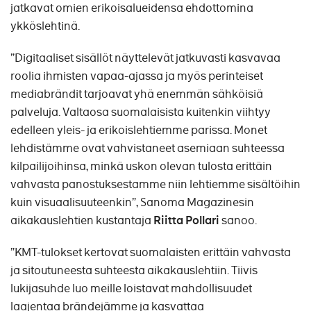
jatkavat omien erikoisalueidensa ehdottomina
ykköslehtinä.
”Digitaaliset sisällöt näyttelevät jatkuvasti kasvavaa
roolia ihmisten vapaa-ajassa ja myös perinteiset
mediabrändit tarjoavat yhä enemmän sähköisiä
palveluja. Valtaosa suomalaisista kuitenkin viihtyy
edelleen yleis- ja erikoislehtiemme parissa. Monet
lehdistämme ovat vahvistaneet asemiaan suhteessa
kilpailijoihinsa, minkä uskon olevan tulosta erittäin
vahvasta panostuksestamme niin lehtiemme sisältöihin
kuin visuaalisuuteenkin”, Sanoma Magazinesin
aikakauslehtien kustantaja
Riitta Pollari
sanoo.
”KMT-tulokset kertovat suomalaisten erittäin vahvasta
ja sitoutuneesta suhteesta aikakauslehtiin. Tiivis
lukijasuhde luo meille loistavat mahdollisuudet
laajentaa brändejämme ja kasvattaa