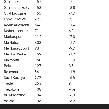
Glorian Koti
157
-7,1
Glorian ruoka&viini
153
-3,8
Gti-Magazine
155
-7,7
Hyvä Terveys
422
9,9
Kodin Kuvalehti
546
-1,4
Kodinrakentaja
71
6,0
Matkaopas
114
-7,3
Me Naiset
408
-1,7
Me Naiset Sport
93
-9,7
Meidän Perhe
159
-1,2
Mikrobitti
250
-2,0
Pelit
127
8,5
Rakennuslehti
56
-1,8
Suuri Käsityö
272
-6,5
Tiede
253
9,1
Tietokone
108
-4,4
V8 Magazine
134
-6,3
Vauva
136
-6,2