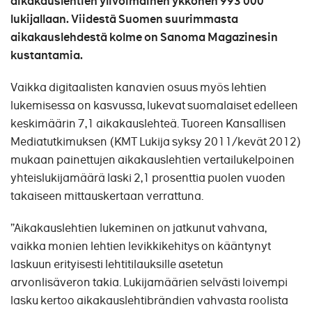
aikakauslehtien ylivoimainen ykkönen 993 000
lukijallaan. Viidestä Suomen suurimmasta
aikakauslehdestä kolme on Sanoma Magazinesin
kustantamia.
Vaikka digitaalisten kanavien osuus myös lehtien
lukemisessa on kasvussa, lukevat suomalaiset edelleen
keskimäärin 7,1 aikakauslehteä. Tuoreen Kansallisen
Mediatutkimuksen (KMT Lukija syksy 2011/kevät 2012)
mukaan painettujen aikakauslehtien vertailukelpoinen
yhteislukijamäärä laski 2,1 prosenttia puolen vuoden
takaiseen mittauskertaan verrattuna.
”Aikakauslehtien lukeminen on jatkunut vahvana,
vaikka monien lehtien levikkikehitys on kääntynyt
laskuun erityisesti lehtitilauksille asetetun
arvonlisäveron takia. Lukijamäärien selvästi loivempi
lasku kertoo aikakauslehtibrändien vahvasta roolista