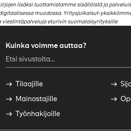
kirjojen lisäksi tuottamistamme sisällöistä ja palveluis
igitaalisessa muodossa. Yritysjulkaisut-yksikkömm
viestintäpalveluja eturivin suomalaisyrityksille
Kuinka voimme auttaa?
Tilaajille
Sijo
Mainostajille
Ope
Työnhakijoille