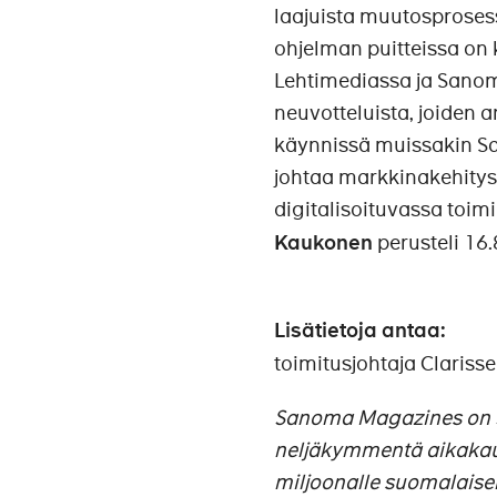
laajuista muutosproses
ohjelman puitteissa on 
Lehtimediassa ja Sanom
neuvotteluista, joiden 
käynnissä muissakin S
johtaa markkinakehitys
digitalisoituvassa toi
Kaukonen
perusteli 16.
Lisätietoja antaa:
toimitusjohtaja Claris
Sanoma Magazines on Su
neljäkymmentä aikakaus
miljoonalle suomalaise