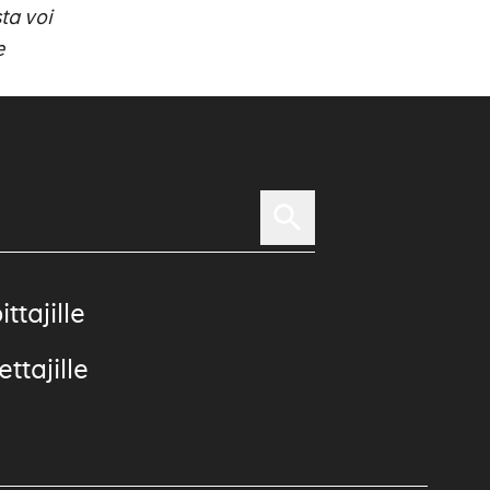
ta voi
e
ittajille
ttajille