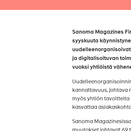
Sanoma Magazines Finl
syyskuuta käynnistynee
uudelleenorganisoiva
ja digitalisoituvan to
vuoksi yhtiöistä vähen
Uudelleenorganisoinni
kannattavuus, johtava 
myös yhtiön tavoitteit
kasvattaa asiakaskohtais
Sanoma Magazinesissa j
muutokset johtavat 69 t