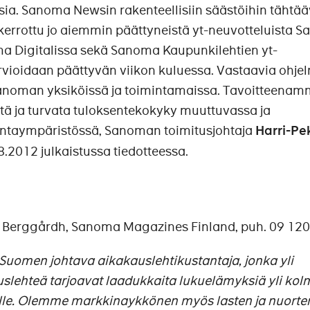
sia. Sanoma Newsin rakenteellisiin säästöihin tähtä
kerrottu jo aiemmin päättyneistä yt-neuvotteluista 
a Digitalissa sekä Sanoma Kaupunkilehtien yt-
arvioidaan päättyvän viikon kuluessa. Vastaavia ohje
anoman yksiköissä ja toimintamaissa. Tavoitteenam
tä ja turvata tuloksentekokyky muuttuvassa ja
mintaympäristössä, Sanoman toimitusjohtaja
Harri-Pe
8.2012 julkaistussa tiedotteessa.
se Berggårdh, Sanoma Magazines Finland, puh. 09 12
omen johtava aikakauslehtikustantaja, jonka yli
lehteä tarjoavat laadukkaita lukuelämyksiä yli kol
lle. Olemme markkinaykkönen myös lasten ja nuorte