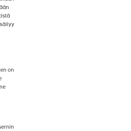
tään
tistä
säilyy
.
nen on
e
mme
sernin