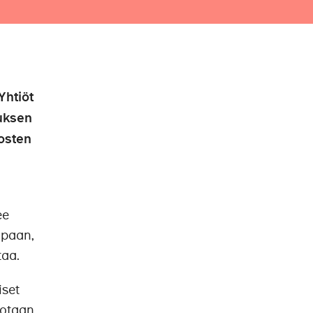
Yhtiöt
uksen
osten
ee
apaan,
taa.
iset
jotaan