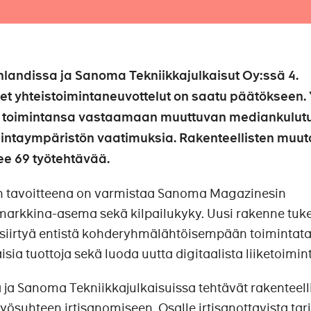
andissa ja Sanoma Tekniikkajulkaisut Oy:ssä 4.
t yhteistoimintaneuvottelut on saatu päätökseen. 
t toimintansa vastaamaan muuttuvan mediankulut
imintaympäristön vaatimuksia. Rakenteellisten muut
ee 69 työtehtävää.
n tavoitteena on varmistaa Sanoma Magazinesin
markkina-asema sekä kilpailukyky. Uusi rakenne tuk
a siirtyä entistä kohderyhmälähtöisempään toimintat
ia tuottoja sekä luoda uutta digitaalista liiketoimin
a Sanoma Tekniikkajulkaisuissa tehtävät rakenteell
yösuhteen irtisanomiseen. Osalle irtisanottavista tar