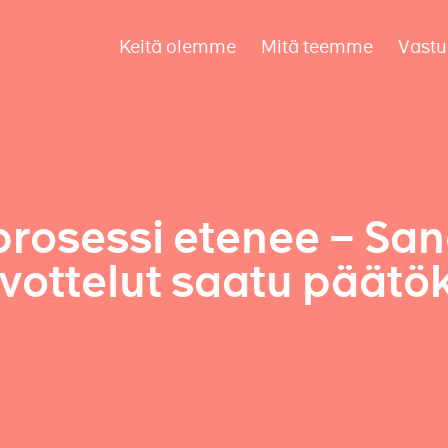
Keitä olemme
Mitä teemme
Vastu
osessi etenee – Sa
vottelut saatu päätö