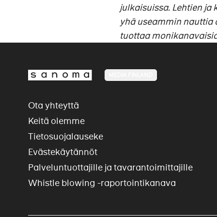
julkaisuissa. Lehtien ja 
yhä useammin nauttia d
tuottaa monikanavaisia 
MEDIA FINLAND
Ota yhteyttä
Keitä olemme
Tietosuojalauseke
Evästekäytännöt
Palveluntuottajille ja tavarantoimittajille
Whistle blowing -raportointikanava