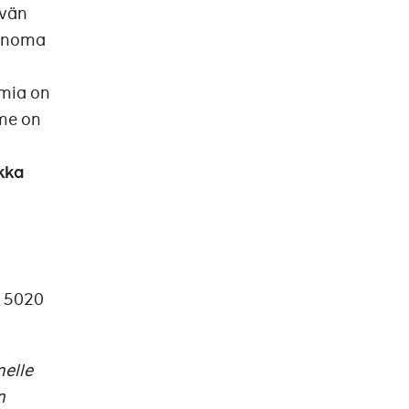
ävän
Sanoma
lmia on
me on
kka
0 5020
melle
n