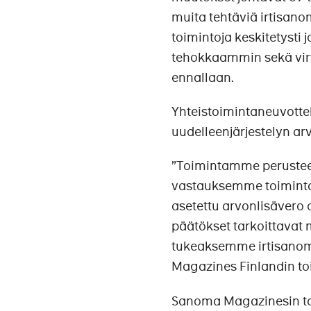
muita tehtäviä irtisan
toimintoja keskitetysti 
tehokkaammin sekä virta
ennallaan.
Yhteistoimintaneuvottel
uudelleenjärjestelyn ar
”Toimintamme perusteel
vastauksemme toimintaym
asetettu arvonlisävero
päätökset tarkoittava
tukeaksemme irtisanom
Magazines Finlandin to
Sanoma Magazinesin to