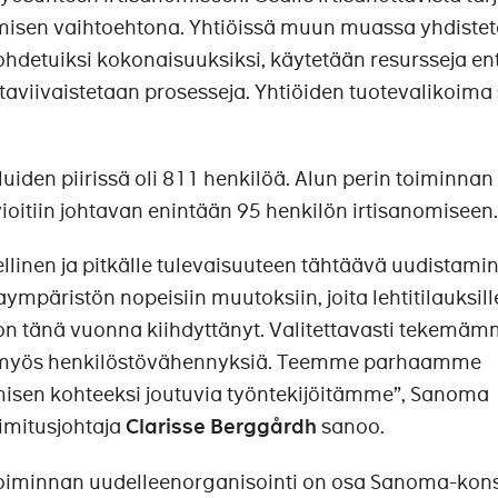
omisen vaihtoehtona. Yhtiöissä muun muassa yhdiste
johdetuiksi kokonaisuuksiksi, käytetään resursseja en
viivaistetaan prosesseja. Yhtiöiden tuotevalikoima 
uiden piirissä oli 811 henkilöä. Alun perin toiminnan
vioitiin johtavan enintään 95 henkilön irtisanomiseen
linen ja pitkälle tulevaisuuteen tähtäävä uudistami
päristön nopeisiin muutoksiin, joita lehtitilauksill
 on tänä vuonna kiihdyttänyt. Valitettavasti tekemä
t myös henkilöstövähennyksiä. Teemme parhaamme
isen kohteeksi joutuvia työntekijöitämme”, Sanoma
imitusjohtaja
Clarisse Berggårdh
sanoo.
iminnan uudelleenorganisointi on osa Sanoma-kon