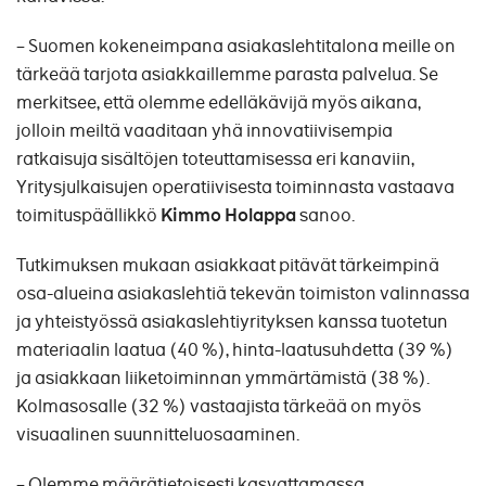
– Suomen kokeneimpana asiakaslehtitalona meille on
tärkeää tarjota asiakkaillemme parasta palvelua. Se
merkitsee, että olemme edelläkävijä myös aikana,
jolloin meiltä vaaditaan yhä innovatiivisempia
ratkaisuja sisältöjen toteuttamisessa eri kanaviin,
Yritysjulkaisujen operatiivisesta toiminnasta vastaava
toimituspäällikkö
Kimmo Holappa
sanoo.
Tutkimuksen mukaan asiakkaat pitävät tärkeimpinä
osa-alueina asiakaslehtiä tekevän toimiston valinnassa
ja yhteistyössä asiakaslehtiyrityksen kanssa tuotetun
materiaalin laatua (40 %), hinta-laatusuhdetta (39 %)
ja asiakkaan liiketoiminnan ymmärtämistä (38 %).
Kolmasosalle (32 %) vastaajista tärkeää on myös
visuaalinen suunnitteluosaaminen.
– Olemme määrätietoisesti kasvattamassa