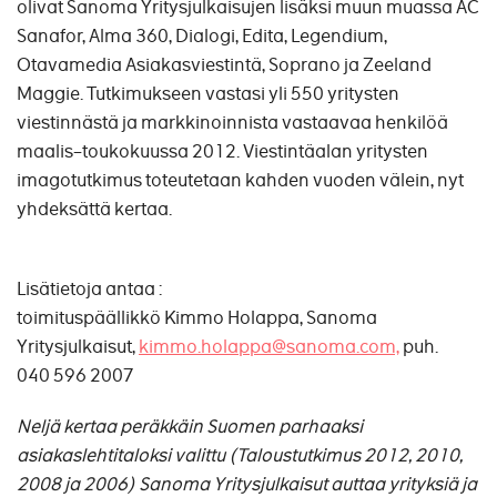
olivat Sanoma Yritysjulkaisujen lisäksi muun muassa AC
Sanafor, Alma 360, Dialogi, Edita, Legendium,
Otavamedia Asiakasviestintä, Soprano ja Zeeland
Maggie. Tutkimukseen vastasi yli 550 yritysten
viestinnästä ja markkinoinnista vastaavaa henkilöä
maalis–toukokuussa 2012. Viestintäalan yritysten
imagotutkimus toteutetaan kahden vuoden välein, nyt
yhdeksättä kertaa.
Lisätietoja antaa :
toimituspäällikkö Kimmo Holappa, Sanoma
Yritysjulkaisut,
kimmo.holappa@sanoma.com,
puh.
040 596 2007
Neljä kertaa peräkkäin Suomen parhaaksi
asiakaslehtitaloksi valittu (Taloustutkimus 2012, 2010,
2008 ja 2006) Sanoma Yritysjulkaisut auttaa yrityksiä ja