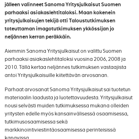
jälleen valinneet Sanoma Yritysjulkaisut Suomen
parhaaksi asiakaslehtitaloksi. Maan kokenein
yritysjulkaisujen tekijä otti Taloustutkimuksen
toteuttaman imagotutkimuksen ykkössijan jo
neljännen kerran peräkkäin.
Aiemmin Sanoma Yritysjulkaisut on valittu Suomen
parhaaksi asiakaslehtitaloksi vuosina 2006, 2008 ja
2010. Tällä kertaa neljännes tutkimuksen vastaajista
antoi Yritysjulkaisuille kiitettävän arvosanan.
Parhaat arvosanat Sanoma Yritysjulkaisut sai tuotetun
materiaalin laadusta ja luotettavuudesta. Yritysjulkaisut
nousi selvästi muiden tutkimuksessa mukana olleiden
yritysten edelle myös kansainvälisessä osaamisessa,
tutkimusosaamisessa sekä
markkinointiviestintäosaamisessa perinteisissä
kanavissa.