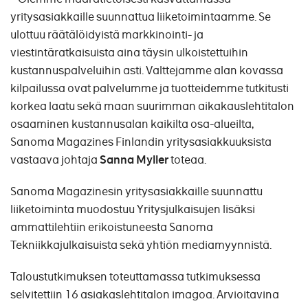
yritysasiakkaille suunnattua liiketoimintaamme. Se
ulottuu räätälöidyistä markkinointi- ja
viestintäratkaisuista aina täysin ulkoistettuihin
kustannuspalveluihin asti. Valttejamme alan kovassa
kilpailussa ovat palvelumme ja tuotteidemme tutkitusti
korkea laatu sekä maan suurimman aikakauslehtitalon
osaaminen kustannusalan kaikilta osa-alueilta,
Sanoma Magazines Finlandin yritysasiakkuuksista
vastaava johtaja
Sanna Myller
toteaa.
Sanoma Magazinesin yritysasiakkaille suunnattu
liiketoiminta muodostuu Yritysjulkaisujen lisäksi
ammattilehtiin erikoistuneesta Sanoma
Tekniikkajulkaisuista sekä yhtiön mediamyynnistä.
Taloustutkimuksen toteuttamassa tutkimuksessa
selvitettiin 16 asiakaslehtitalon imagoa. Arvioitavina