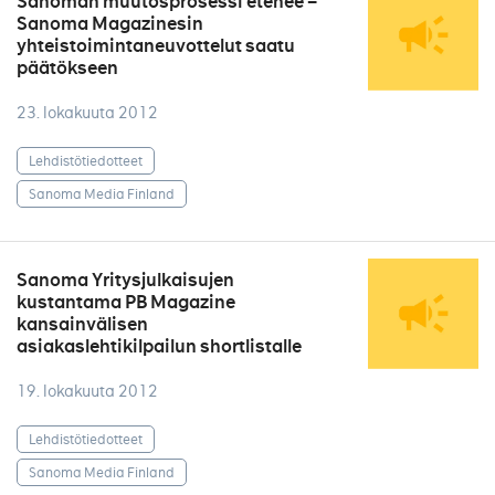
Sanoman muutosprosessi etenee –
Sanoma Magazinesin
yhteistoimintaneuvottelut saatu
päätökseen
23. lokakuuta 2012
Lehdistötiedotteet
Sanoma Media Finland
Sanoma Yritysjulkaisujen
kustantama PB Magazine
kansainvälisen
asiakaslehtikilpailun shortlistalle
19. lokakuuta 2012
Lehdistötiedotteet
Sanoma Media Finland