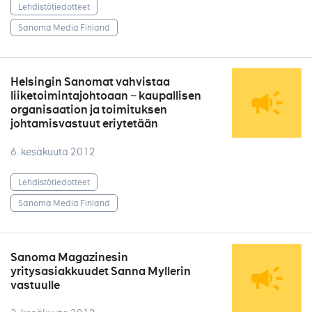
Lehdistötiedotteet
Sanoma Media Finland
Helsingin Sanomat vahvistaa
liiketoimintajohtoaan − kaupallisen
organisaation ja toimituksen
johtamisvastuut eriytetään
6. kesäkuuta 2012
Lehdistötiedotteet
Sanoma Media Finland
Sanoma Magazinesin
yritysasiakkuudet Sanna Myllerin
vastuulle