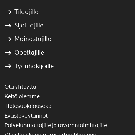
Tilaajille
Sijoittajille
Mainostajille
Opettajille
Työnhakijoille
Ota yhteyttä
Keitä olemme
Tietosuojalauseke
Evästekäytännöt
Palveluntuottajille ja tavarantoimittajille
Whistle blowing -raportointikanava