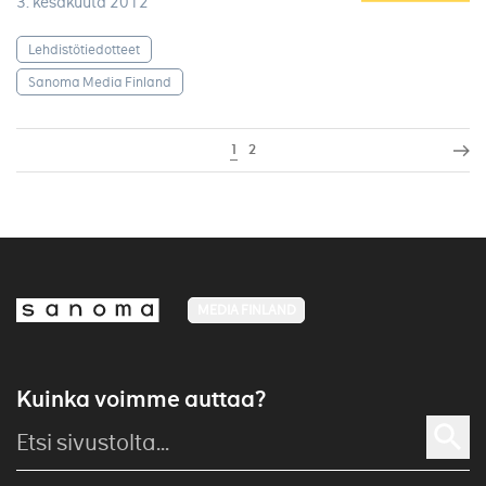
3. kesäkuuta 2012
Lehdistötiedotteet
Sanoma Media Finland
1
2
MEDIA FINLAND
Kuinka voimme auttaa?