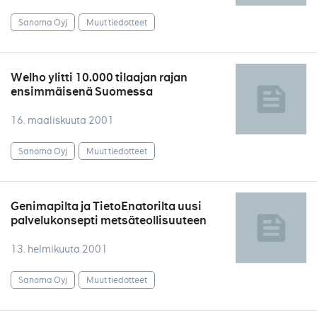
Sanoma Oyj
Muut tiedotteet
Welho ylitti 10.000 tilaajan rajan
ensimmäisenä Suomessa
16. maaliskuuta 2001
Sanoma Oyj
Muut tiedotteet
Genimapilta ja TietoEnatorilta uusi
palvelukonsepti metsäteollisuuteen
13. helmikuuta 2001
Sanoma Oyj
Muut tiedotteet