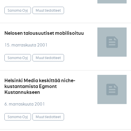
Sanoma Oyj
Muut tiedotteet
Nelosen talousuutiset mobilisoituu
15. marraskuuta 2001
Sanoma Oyj
Muut tiedotteet
Helsinki Media keskittää niche-
kustantamista Egmont
Kustannukseen
6. marraskuuta 2001
Sanoma Oyj
Muut tiedotteet