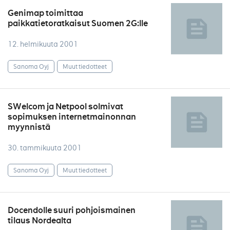
Genimap toimittaa
paikkatietoratkaisut Suomen 2G:lle
12. helmikuuta 2001
Sanoma Oyj
Muut tiedotteet
SWelcom ja Netpool solmivat
sopimuksen internetmainonnan
myynnistä
30. tammikuuta 2001
Sanoma Oyj
Muut tiedotteet
Docendolle suuri pohjoismainen
tilaus Nordealta