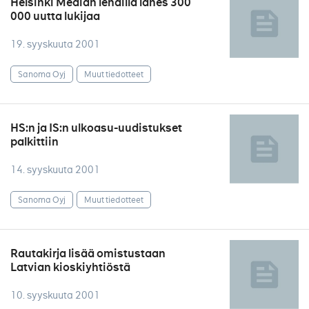
Helsinki Median lehdillä lähes 300
000 uutta lukijaa
19. syyskuuta 2001
Sanoma Oyj
Muut tiedotteet
HS:n ja IS:n ulkoasu-uudistukset
palkittiin
14. syyskuuta 2001
Sanoma Oyj
Muut tiedotteet
Rautakirja lisää omistustaan
Latvian kioskiyhtiöstä
10. syyskuuta 2001