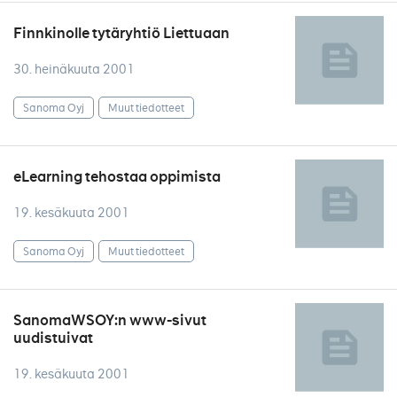
Finnkinolle tytäryhtiö Liettuaan
30. heinäkuuta 2001
Sanoma Oyj
Muut tiedotteet
eLearning tehostaa oppimista
19. kesäkuuta 2001
Sanoma Oyj
Muut tiedotteet
SanomaWSOY:n www-sivut
uudistuivat
19. kesäkuuta 2001