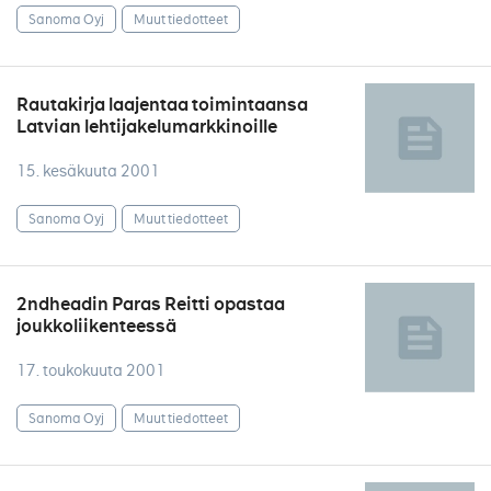
Sanoma Oyj
Muut tiedotteet
Rautakirja laajentaa toimintaansa
Latvian lehtijakelumarkkinoille
15. kesäkuuta 2001
Sanoma Oyj
Muut tiedotteet
2ndheadin Paras Reitti opastaa
joukkoliikenteessä
17. toukokuuta 2001
Sanoma Oyj
Muut tiedotteet