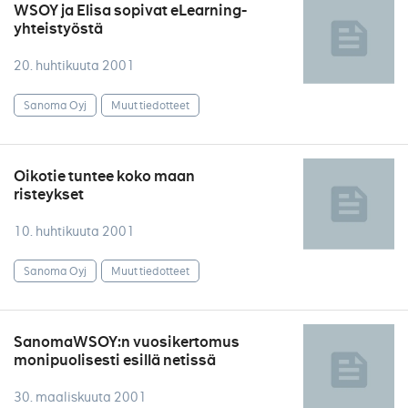
WSOY ja Elisa sopivat eLearning-
yhteistyöstä
20. huhtikuuta 2001
Sanoma Oyj
Muut tiedotteet
Oikotie tuntee koko maan
risteykset
10. huhtikuuta 2001
Sanoma Oyj
Muut tiedotteet
SanomaWSOY:n vuosikertomus
monipuolisesti esillä netissä
30. maaliskuuta 2001