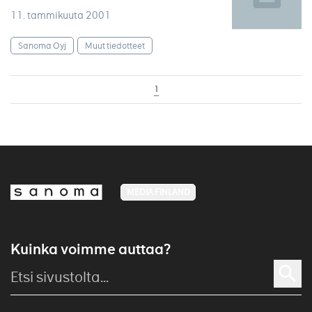
11. tammikuuta 2001
Sanoma Oyj
Muut tiedotteet
1
MEDIA FINLAND
Kuinka voimme auttaa?