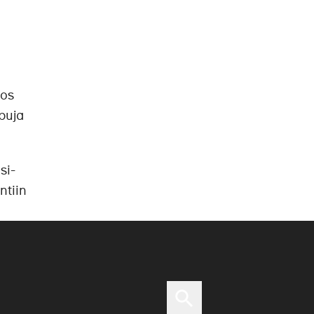
jos
ppuja
si-
ntiin