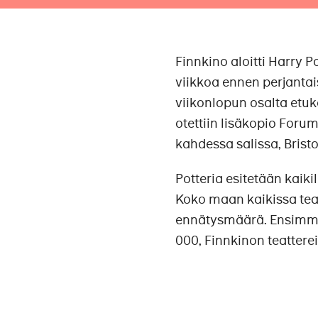
Finnkino aloitti Harry P
viikkoa ennen perjantai
viikonlopun osalta etu
otettiin lisäkopio Forum
kahdessa salissa, Brist
Potteria esitetään kaik
Koko maan kaikissa teat
ennätysmäärä. Ensimmä
000, Finnkinon teattere