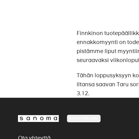
Finnkinon tuotepäällikk
ennakkomyynti on todella
pistämme liput myyntiin 
seuraavaksi viikonlopu
Tähän loppusyksyyn kovi
iltansa saavan Taru so
3.12.
MEDIA FINLAND
Ota yhteyttä