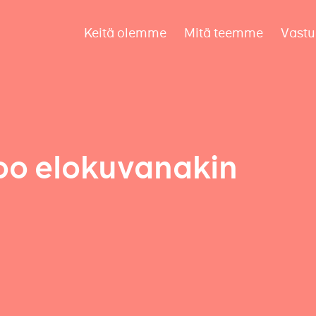
Keitä olemme
Mitä teemme
Vastu
too elokuvanakin