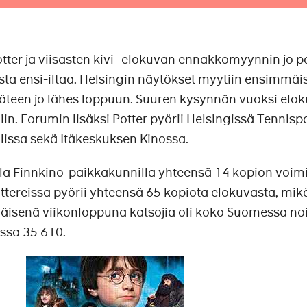
otter ja viisasten kivi -elokuvan ennakkomyynnin jo p
sta ensi-iltaa. Helsingin näytökset myytiin ensimmäi
käteen jo lähes loppuun. Suuren kysynnän vuoksi elo
iin. Forumin lisäksi Potter pyörii Helsingissä Tennisp
olissa sekä Itäkeskuksen Kinossa.
illa Finnkino-paikkakunnilla yhteensä 14 kopion voimi
tereissa pyörii yhteensä 65 kopiota elokuvasta, mik
isenä viikonloppuna katsojia oli koko Suomessa no
issa 35 610.