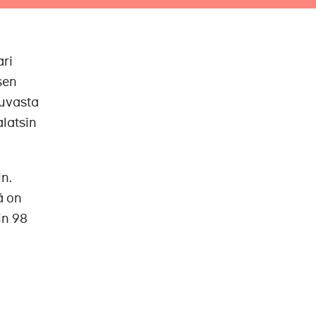
ari
sen
kuvasta
alatsin
n.
ä on
in 98