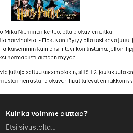
ö Mika Nieminen kertoo, että elokuvien pitkä
 harvinaista. - Elokuvan täytyy olla tosi kova juttu, 
aikaisemmin kuin ensi-iltaviikon tiistaina, jolloin li
ksi normaalisti aletaan myydä.
a juttuja sattuu useampiakin, sillä 19. joulukuuta en
rmusten herrasta -elokuvan liput tulevat ennakkomyy
Kuinka voimme auttaa?